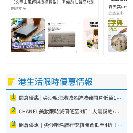
（文章由風傳媒授權轉載） 準備前往韓國旅遊的民眾，近期要特別留
夏天其中一種時
閱讀更多
閱讀更多
港生活限時優惠情報
1
開倉優惠 | 尖沙咀海港城名牌波鞋開倉低至1折！On鞋$899起／Joy&Peace鞋履$98起
2
CHANEL美妝限時減價低至3折！人氣粉底/唇膏/精華液低至$275！COCO香水都有平
3
開倉優惠｜尖沙咀名牌行李箱開倉低至4折！一連5日 American Tourister/ace./Hallmark $200起！