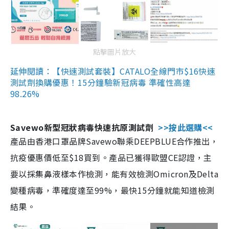
點擊圖片放大
延伸閱讀：【快速測試套裝】CATALO全線門市$16快速
測試劑換購優惠！15分鐘驗新冠病毒 準確性高達
98.26%
Savewo新型冠狀病毒快速抗原測試劑
>>按此選購<<
產品由香港口罩品牌Savewo聯乘DEEPBLUE合作推出，
抗疫優惠價低至$18買到。產品已獲得歐盟CE認證，主
要以採集鼻液樣本作檢測，能有效檢測Omicron及Delta
變種病毒，準確度達至99%，最快15分鐘就能知道檢測
結果。