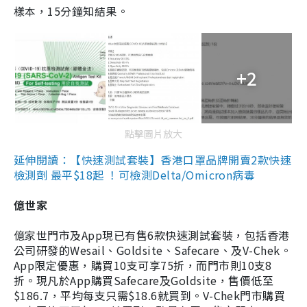
樣本，15分鐘知結果。
+2
點擊圖片放大
延伸閱讀：【快速測試套裝】香港口罩品牌開賣2款快速
檢測劑 最平$18起 ！可檢測Delta/Omicron病毒
億世家
億家世門市及App現已有售6款快速測試套裝，包括香港
公司研發的Wesail、Goldsite、Safecare、及V-Chek。
App限定優惠，購買10支可享75折，而門市則10支8
折。現凡於App購買Safecare及Goldsite，售價低至
$186.7，平均每支只需$18.6就買到。V-Chek門市購買