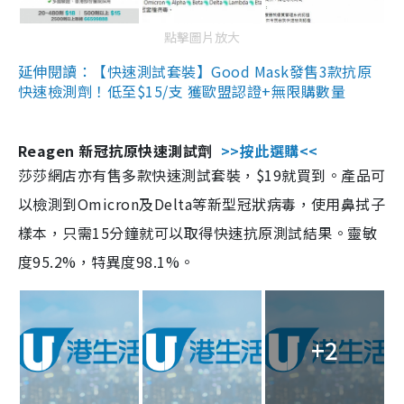
點擊圖片放大
延伸閱讀：【快速測試套裝】Good Mask發售3款抗原
快速檢測劑！低至$15/支 獲歐盟認證+無限購數量
Reagen 新冠抗原快速測試劑
>>按此選購<<
莎莎網店亦有售多款快速測試套裝，$19就買到。產品可
以檢測到Omicron及Delta等新型冠狀病毒，使用鼻拭子
樣本，只需15分鐘就可以取得快速抗原測試結果。靈敏
度95.2%，特異度98.1%。
+2