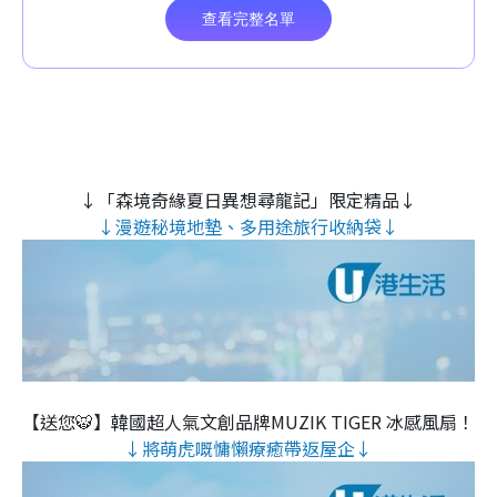
↓「森境奇緣夏日異想尋龍記」限定精品↓
↓漫遊秘境地墊、多用途旅行收納袋↓
【送您🐯】韓國超人氣文創品牌MUZIK TIGER 冰感風扇！
↓將萌虎嘅慵懶療癒帶返屋企↓