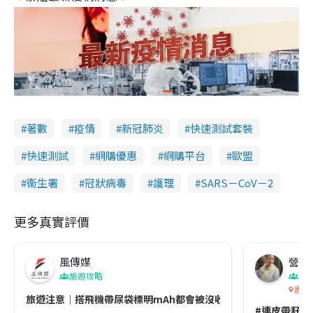
著數
疫情
新冠肺炎
快速測試套裝
快速測試
網購優惠
網購平台
歐盟
衞生署
冠狀病毒
護理
SARS－CoV－2
更多真實評價
風傳媒
營養教
旅遊攻略
生
香港
旅遊注意｜搭飛機帶尿袋標明mAh都會被沒收😱出發前切記檢查「1
#連皮帶籽都