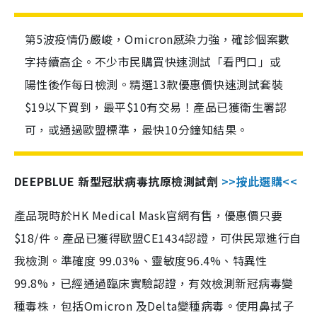
第5波疫情仍嚴峻，Omicron感染力強，確診個案數
字持續高企。不少市民購買快速測試「看門口」或
陽性後作每日檢測。精選13款優惠價快速測試套裝
$19以下買到，最平$10有交易！產品已獲衛生署認
可，或通過歐盟標準，最快10分鐘知結果。
DEEPBLUE 新型冠狀病毒抗原檢測試劑
>>按此選購<<
產品現時於HK Medical Mask官網有售，優惠價只要
$18/件。產品已獲得歐盟CE1434認證，可供民眾進行自
我檢測。準確度 99.03%、靈敏度96.4%、特異性
99.8%，已經通過臨床實驗認證，有效檢測新冠病毒變
種毒株，包括Omicron 及Delta變種病毒。使用鼻拭子