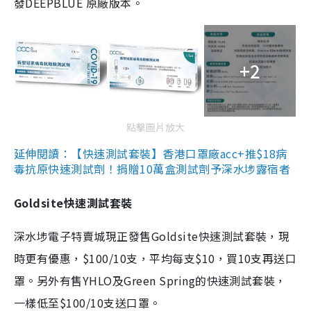
發DEEPBLUE 原廠版本。
+2
點擊圖片放大
延伸閱讀：【快速測試套裝】香港口罩廠acc+推$18病
毒抗原快速測試劑！捐贈10萬盒測試劑予深水埗露宿者
Goldsite快速測試套裝
深水埗電子特賣城現正發售Goldsite快速測試套裝，現
時更有優惠，$100/10支，平均每支$10，買10支再送口
罩。另外有售YHLO及Green Spring的快速測試套裝，
一樣低至$100/10支送口罩。