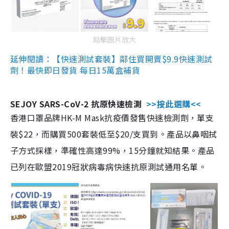
點擊圖片放大
延伸閱讀：【快速測試套裝】鄰住買開賣$9.9快速測試
劑！最快即日發貨 每日15萬盒補貨
SEJOY SARS-CoV-2 抗原快速檢測
>>按此選購<<
香港口罩品牌HK-M Mask抗疫價發售快速檢測劑，單支
裝$22，而購買500套裝低至$20/支買到。產品以鼻咽拭
子方式採樣，準確性高達99%，15分鐘就知結果。產品
已列在歐盟2019冠狀病毒病快速抗原測試通用名單。