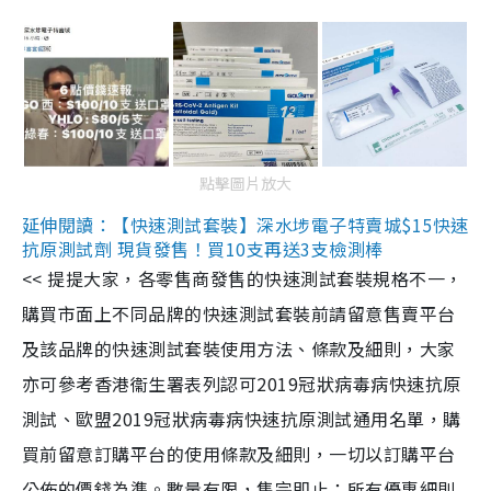
點擊圖片放大
延伸閱讀：【快速測試套裝】深水埗電子特賣城$15快速
抗原測試劑 現貨發售！買10支再送3支檢測棒
<< 提提大家，各零售商發售的快速測試套裝規格不一，
購買市面上不同品牌的快速測試套裝前請留意售賣平台
及該品牌的快速測試套裝使用方法、條款及細則，大家
亦可參考香港衞生署表列認可2019冠狀病毒病快速抗原
測試、歐盟2019冠狀病毒病快速抗原測試通用名單，購
買前留意訂購平台的使用條款及細則，一切以訂購平台
公佈的價錢為準。數量有限，售完即止；所有優惠細則