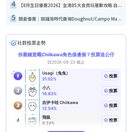
4
【8月生日優惠2026】全港85大食買玩著數攻略 自助餐/火鍋放題同行免費＋誠品/DONKI送現金券
5
開倉優惠｜銅鑼灣時代廣場Doughnut/Campo Marzio開倉低至1折！背囊、書包、手袋劈價$200起