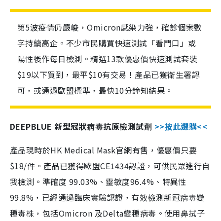
第5波疫情仍嚴峻，Omicron感染力強，確診個案數
字持續高企。不少市民購買快速測試「看門口」或
陽性後作每日檢測。精選13款優惠價快速測試套裝
$19以下買到，最平$10有交易！產品已獲衛生署認
可，或通過歐盟標準，最快10分鐘知結果。
DEEPBLUE 新型冠狀病毒抗原檢測試劑
>>按此選購<<
產品現時於HK Medical Mask官網有售，優惠價只要
$18/件。產品已獲得歐盟CE1434認證，可供民眾進行自
我檢測。準確度 99.03%、靈敏度96.4%、特異性
99.8%，已經通過臨床實驗認證，有效檢測新冠病毒變
種毒株，包括Omicron 及Delta變種病毒。使用鼻拭子