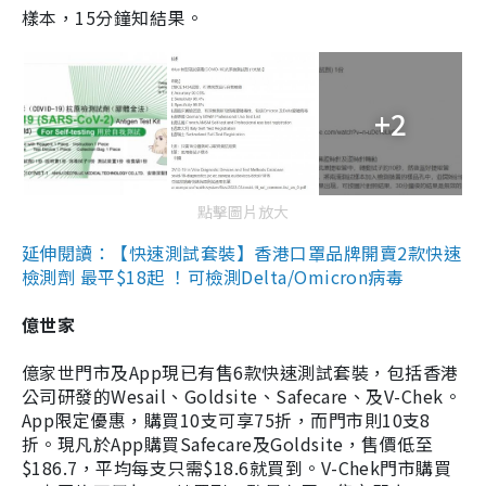
樣本，15分鐘知結果。
+2
點擊圖片放大
延伸閱讀：【快速測試套裝】香港口罩品牌開賣2款快速
檢測劑 最平$18起 ！可檢測Delta/Omicron病毒
億世家
億家世門市及App現已有售6款快速測試套裝，包括香港
公司研發的Wesail、Goldsite、Safecare、及V-Chek。
App限定優惠，購買10支可享75折，而門市則10支8
折。現凡於App購買Safecare及Goldsite，售價低至
$186.7，平均每支只需$18.6就買到。V-Chek門市購買