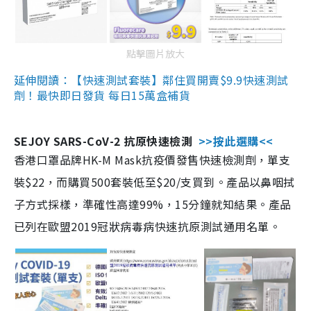
點擊圖片放大
延伸閱讀：【快速測試套裝】鄰住買開賣$9.9快速測試
劑！最快即日發貨 每日15萬盒補貨
SEJOY SARS-CoV-2 抗原快速檢測
>>按此選購<<
香港口罩品牌HK-M Mask抗疫價發售快速檢測劑，單支
裝$22，而購買500套裝低至$20/支買到。產品以鼻咽拭
子方式採樣，準確性高達99%，15分鐘就知結果。產品
已列在歐盟2019冠狀病毒病快速抗原測試通用名單。