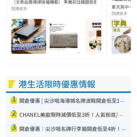
（文章由風傳媒授權轉載） 準備前往韓國旅遊的民眾，近期要特別留
夏天其中一種時
閱讀更多
閱讀更多
港生活限時優惠情報
1
開倉優惠 | 尖沙咀海港城名牌波鞋開倉低至1折！On鞋$899起／Joy&Peace鞋履$98起
2
CHANEL美妝限時減價低至3折！人氣粉底/唇膏/精華液低至$275！COCO香水都有平
3
開倉優惠｜尖沙咀名牌行李箱開倉低至4折！一連5日 American Tourister/ace./Hallmark $200起！