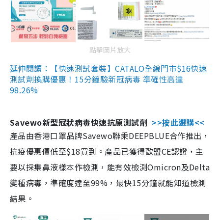
點擊圖片放大
延伸閱讀：【快速測試套裝】CATALO全線門市$16快速
測試劑換購優惠！15分鐘驗新冠病毒 準確性高達
98.26%
Savewo新型冠狀病毒快速抗原測試劑
>>按此選購<<
產品由香港口罩品牌Savewo聯乘DEEPBLUE合作推出，
抗疫優惠價低至$18買到。產品已獲得歐盟CE認證，主
要以採集鼻液樣本作檢測，能有效檢測Omicron及Delta
變種病毒，準確度達至99%，最快15分鐘就能知道檢測
結果。