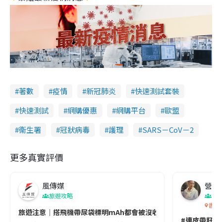
著數
疫情
新冠肺炎
快速測試套裝
快速測試
網購優惠
網購平台
歐盟
衞生署
冠狀病毒
護理
SARS－CoV－2
更多真實評價
風傳媒
營養教
旅遊攻略
生
香港
旅遊注意｜搭飛機帶尿袋標明mAh都會被沒收😱出發前切記檢查「1
#連皮帶籽都