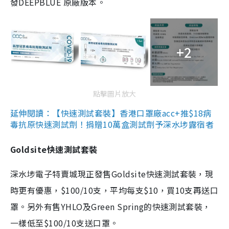
發DEEPBLUE 原廠版本。
+2
點擊圖片放大
延伸閱讀：【快速測試套裝】香港口罩廠acc+推$18病
毒抗原快速測試劑！捐贈10萬盒測試劑予深水埗露宿者
Goldsite快速測試套裝
深水埗電子特賣城現正發售Goldsite快速測試套裝，現
時更有優惠，$100/10支，平均每支$10，買10支再送口
罩。另外有售YHLO及Green Spring的快速測試套裝，
一樣低至$100/10支送口罩。