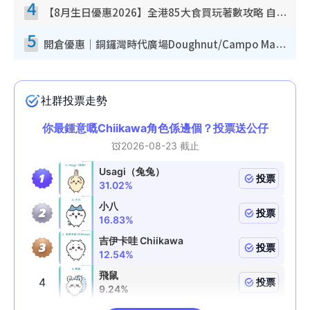
4
【8月生日優惠2026】全港85大食買玩著數攻略 自助餐/火鍋放題同行免費＋誠品/DONKI送現金券
5
開倉優惠｜銅鑼灣時代廣場Doughnut/Campo Marzio開倉低至1折！背囊、書包、手袋劈價$200起