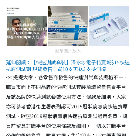
點擊圖片放大
延伸閱讀：【快速測試套裝】深水埗電子特賣城$15快速
抗原測試劑 現貨發售！買10支再送3支檢測棒
<< 提提大家，各零售商發售的快速測試套裝規格不一，
購買市面上不同品牌的快速測試套裝前請留意售賣平台
及該品牌的快速測試套裝使用方法、條款及細則，大家
亦可參考香港衞生署表列認可2019冠狀病毒病快速抗原
測試、歐盟2019冠狀病毒病快速抗原測試通用名單，購
買前留意訂購平台的使用條款及細則，一切以訂購平台
公佈的價錢為準。數量有限，售完即止；所有優惠細則