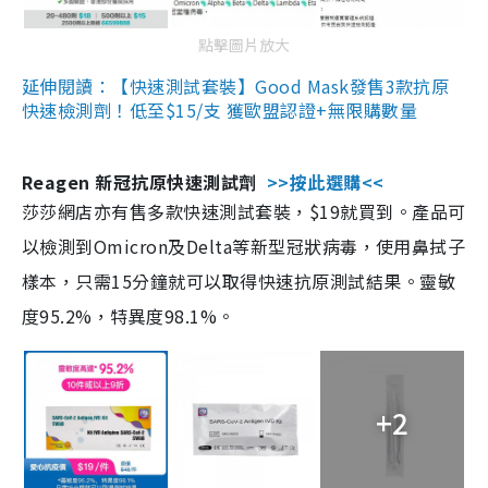
點擊圖片放大
延伸閱讀：【快速測試套裝】Good Mask發售3款抗原
快速檢測劑！低至$15/支 獲歐盟認證+無限購數量
Reagen 新冠抗原快速測試劑
>>按此選購<<
莎莎網店亦有售多款快速測試套裝，$19就買到。產品可
以檢測到Omicron及Delta等新型冠狀病毒，使用鼻拭子
樣本，只需15分鐘就可以取得快速抗原測試結果。靈敏
度95.2%，特異度98.1%。
+2