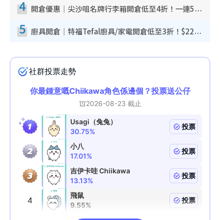
4
開倉優惠｜尖沙咀名牌行李箱開倉低至4折！一連5日 American Tourister/ace./Hallmark $200起！
5
廚具開倉｜特福Tefal廚具/家電開倉低至3折！$220起買平底鍋/炒鑊/湯煲！電飯煲/吸塵機/燙斗$418起