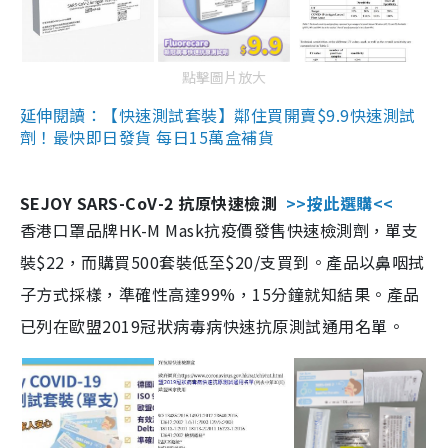
點擊圖片放大
延伸閱讀：【快速測試套裝】鄰住買開賣$9.9快速測試
劑！最快即日發貨 每日15萬盒補貨
SEJOY SARS-CoV-2 抗原快速檢測
>>按此選購<<
香港口罩品牌HK-M Mask抗疫價發售快速檢測劑，單支
裝$22，而購買500套裝低至$20/支買到。產品以鼻咽拭
子方式採樣，準確性高達99%，15分鐘就知結果。產品
已列在歐盟2019冠狀病毒病快速抗原測試通用名單。