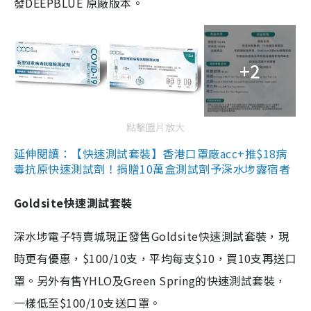
發DEEPBLUE 原廠版本。
+2
點擊圖片放大
延伸閱讀：【快速測試套裝】香港口罩廠acc+推$18病
毒抗原快速測試劑！捐贈10萬盒測試劑予深水埗露宿者
Goldsite快速測試套裝
深水埗電子特賣城現正發售Goldsite快速測試套裝，現
時更有優惠，$100/10支，平均每支$10，買10支再送口
罩。另外有售YHLO及Green Spring的快速測試套裝，
一樣低至$100/10支送口罩。