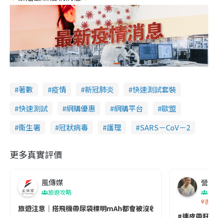
著數
疫情
新冠肺炎
快速測試套裝
快速測試
網購優惠
網購平台
歐盟
衞生署
冠狀病毒
護理
SARS－CoV－2
更多真實評價
風傳媒
營養教
旅遊攻略
生
香港
旅遊注意｜搭飛機帶尿袋標明mAh都會被沒收😱出發前切記檢查「1
#連皮帶籽都