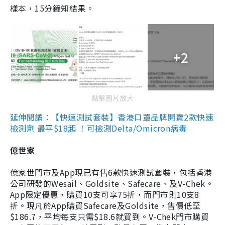
樣本，15分鐘知結果。
+2
點擊圖片放大
延伸閱讀：【快速測試套裝】香港口罩品牌開賣2款快速
檢測劑 最平$18起 ！可檢測Delta/Omicron病毒
億世家
億家世門市及App現已有售6款快速測試套裝，包括香港
公司研發的Wesail、Goldsite、Safecare、及V-Chek。
App限定優惠，購買10支可享75折，而門市則10支8
折。現凡於App購買Safecare及Goldsite，售價低至
$186.7，平均每支只需$18.6就買到。V-Chek門市購買