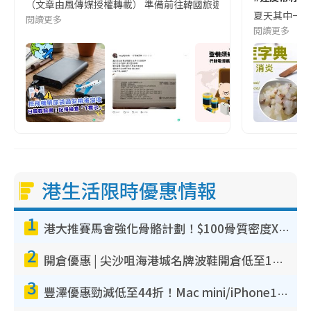
（文章由風傳媒授權轉載） 準備前往韓國旅遊的民眾，近期要特別留
夏天其中一種時
閱讀更多
閱讀更多
港生活限時優惠情報
1
港大推賽馬會強化骨骼計劃！$100骨質密度X光檢查 完成免費運動訓練送超市禮券！附參加資格
2
開倉優惠 | 尖沙咀海港城名牌波鞋開倉低至1折！On鞋$899起／Joy&Peace鞋履$98起
3
豐澤優惠勁減低至44折！Mac mini/iPhone17Pro大減價！廚房家電$220起