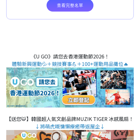
《U GO》請您去香港運動節2026！
體驗新興運動💦＋競技賽事💪＋100+運動用品攤位🔥
【送您🐯】韓國超人氣文創品牌MUZIK TIGER 冰感風扇！
↓將萌虎嘅慵懶療癒帶返屋企↓