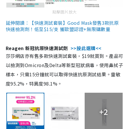
點擊圖片放大
延伸閱讀：【快速測試套裝】Good Mask發售3款抗原
快速檢測劑！低至$15/支 獲歐盟認證+無限購數量
Reagen 新冠抗原快速測試劑
>>按此選購<<
莎莎網店亦有售多款快速測試套裝，$19就買到。產品可
以檢測到Omicron及Delta等新型冠狀病毒，使用鼻拭子
樣本，只需15分鐘就可以取得快速抗原測試結果。靈敏
度95.2%，特異度98.1%。
+2