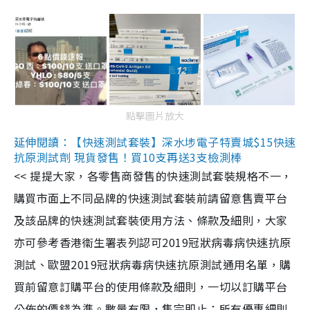
點擊圖片放大
延伸閱讀：【快速測試套裝】深水埗電子特賣城$15快速
抗原測試劑 現貨發售！買10支再送3支檢測棒
<< 提提大家，各零售商發售的快速測試套裝規格不一，
購買市面上不同品牌的快速測試套裝前請留意售賣平台
及該品牌的快速測試套裝使用方法、條款及細則，大家
亦可參考香港衞生署表列認可2019冠狀病毒病快速抗原
測試、歐盟2019冠狀病毒病快速抗原測試通用名單，購
買前留意訂購平台的使用條款及細則，一切以訂購平台
公佈的價錢為準。數量有限，售完即止；所有優惠細則