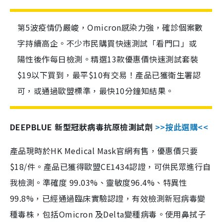
第5波疫情仍嚴峻，Omicron感染力強，確診個案數
字持續高企。不少市民購買快速測試「看門口」或
陽性後作每日檢測。精選13款優惠價快速測試套裝
$19以下買到，最平$10有交易！產品已獲衛生署認
可，或通過歐盟標準，最快10分鐘知結果。
DEEPBLUE 新型冠狀病毒抗原檢測試劑
>>按此選購<<
產品現時於HK Medical Mask官網有售，優惠價只要
$18/件。產品已獲得歐盟CE1434認證，可供民眾進行自
我檢測。準確度 99.03%、靈敏度96.4%、特異性
99.8%，已經通過臨床實驗認證，有效檢測新冠病毒變
種毒株，包括Omicron 及Delta變種病毒。使用鼻拭子