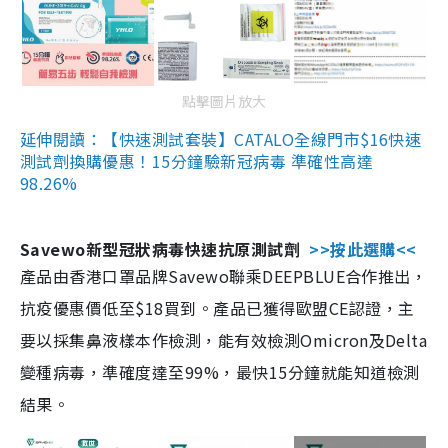
點擊圖片放大
延伸閱讀：【快速測試套裝】CATALO全線門市$16快速
測試劑換購優惠！15分鐘驗新冠病毒 準確性高達
98.26%
Savewo新型冠狀病毒快速抗原測試劑
>>按此選購<<
產品由香港口罩品牌Savewo聯乘DEEPBLUE合作推出，
抗疫優惠價低至$18買到。產品已獲得歐盟CE認證，主
要以採集鼻液樣本作檢測，能有效檢測Omicron及Delta
變種病毒，準確度達至99%，最快15分鐘就能知道檢測
結果。