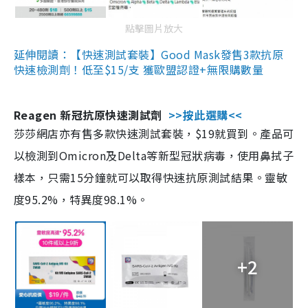
點擊圖片放大
延伸閱讀：【快速測試套裝】Good Mask發售3款抗原
快速檢測劑！低至$15/支 獲歐盟認證+無限購數量
Reagen 新冠抗原快速測試劑
>>按此選購<<
莎莎網店亦有售多款快速測試套裝，$19就買到。產品可
以檢測到Omicron及Delta等新型冠狀病毒，使用鼻拭子
樣本，只需15分鐘就可以取得快速抗原測試結果。靈敏
度95.2%，特異度98.1%。
+2