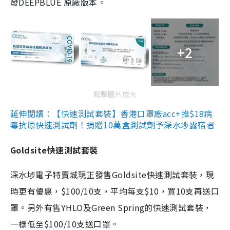
發DEEPBLUE 原廠版本。
+2
點擊圖片放大
延伸閱讀：【快速測試套裝】香港口罩廠acc+推$18病
毒抗原快速測試劑！捐贈10萬盒測試劑予深水埗露宿者
Goldsite快速測試套裝
深水埗電子特賣城現正發售Goldsite快速測試套裝，現
時更有優惠，$100/10支，平均每支$10，買10支再送口
罩。另外有售YHLO及Green Spring的快速測試套裝，
一樣低至$100/10支送口罩。