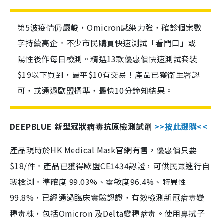
第5波疫情仍嚴峻，Omicron感染力強，確診個案數
字持續高企。不少市民購買快速測試「看門口」或
陽性後作每日檢測。精選13款優惠價快速測試套裝
$19以下買到，最平$10有交易！產品已獲衛生署認
可，或通過歐盟標準，最快10分鐘知結果。
DEEPBLUE 新型冠狀病毒抗原檢測試劑
>>按此選購<<
產品現時於HK Medical Mask官網有售，優惠價只要
$18/件。產品已獲得歐盟CE1434認證，可供民眾進行自
我檢測。準確度 99.03%、靈敏度96.4%、特異性
99.8%，已經通過臨床實驗認證，有效檢測新冠病毒變
種毒株，包括Omicron 及Delta變種病毒。使用鼻拭子