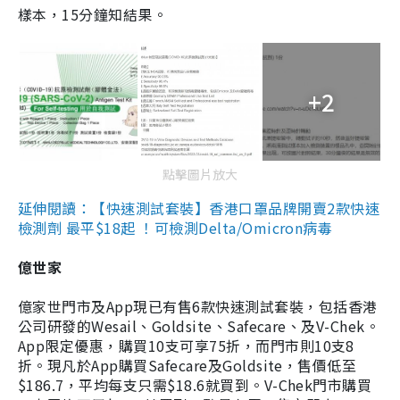
樣本，15分鐘知結果。
+2
點擊圖片放大
延伸閱讀：【快速測試套裝】香港口罩品牌開賣2款快速
檢測劑 最平$18起 ！可檢測Delta/Omicron病毒
億世家
億家世門市及App現已有售6款快速測試套裝，包括香港
公司研發的Wesail、Goldsite、Safecare、及V-Chek。
App限定優惠，購買10支可享75折，而門市則10支8
折。現凡於App購買Safecare及Goldsite，售價低至
$186.7，平均每支只需$18.6就買到。V-Chek門市購買