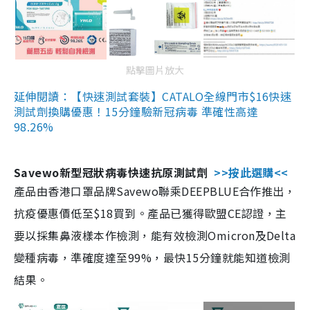
點擊圖片放大
延伸閱讀：【快速測試套裝】CATALO全線門市$16快速
測試劑換購優惠！15分鐘驗新冠病毒 準確性高達
98.26%
Savewo新型冠狀病毒快速抗原測試劑
>>按此選購<<
產品由香港口罩品牌Savewo聯乘DEEPBLUE合作推出，
抗疫優惠價低至$18買到。產品已獲得歐盟CE認證，主
要以採集鼻液樣本作檢測，能有效檢測Omicron及Delta
變種病毒，準確度達至99%，最快15分鐘就能知道檢測
結果。