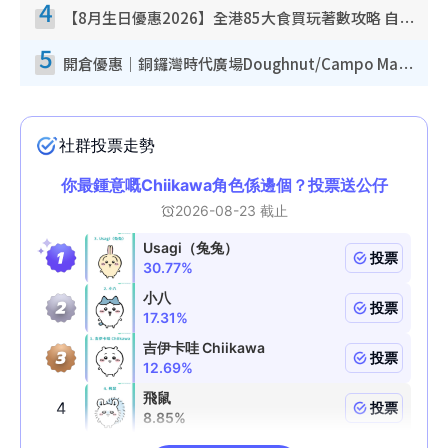
4
【8月生日優惠2026】全港85大食買玩著數攻略 自助餐/火鍋放題同行免費＋誠品/DONKI送現金券
5
開倉優惠｜銅鑼灣時代廣場Doughnut/Campo Marzio開倉低至1折！背囊、書包、手袋劈價$200起