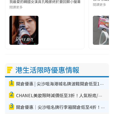
我最愛的韓國女演員孔曉振終於要回歸小螢幕啦!這次的劇本改編自同名
閱讀更多
閱讀更多
港生活限時優惠情報
1
開倉優惠 | 尖沙咀海港城名牌波鞋開倉低至1折！On鞋$899起／Joy&Peace鞋履$98起
2
CHANEL美妝限時減價低至3折！人氣粉底/唇膏/精華液低至$275！COCO香水都有平
3
開倉優惠｜尖沙咀名牌行李箱開倉低至4折！一連5日 American Tourister/ace./Hallmark $200起！