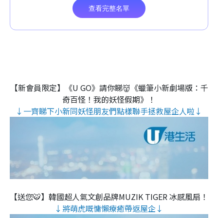
【新會員限定】《U GO》請你睇👹《蠟筆小新劇場版：千
奇百怪！我的妖怪假期》！
↓一齊睇下小新同妖怪朋友們點樣聯手拯救屋企人啦↓
【送您🐯】韓國超人氣文創品牌MUZIK TIGER 冰感風扇！
↓將萌虎嘅慵懶療癒帶返屋企↓