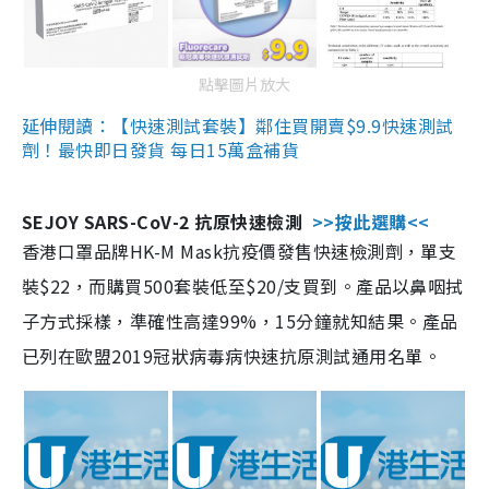
點擊圖片放大
延伸閱讀：【快速測試套裝】鄰住買開賣$9.9快速測試
劑！最快即日發貨 每日15萬盒補貨
SEJOY SARS-CoV-2 抗原快速檢測
>>按此選購<<
香港口罩品牌HK-M Mask抗疫價發售快速檢測劑，單支
裝$22，而購買500套裝低至$20/支買到。產品以鼻咽拭
子方式採樣，準確性高達99%，15分鐘就知結果。產品
已列在歐盟2019冠狀病毒病快速抗原測試通用名單。