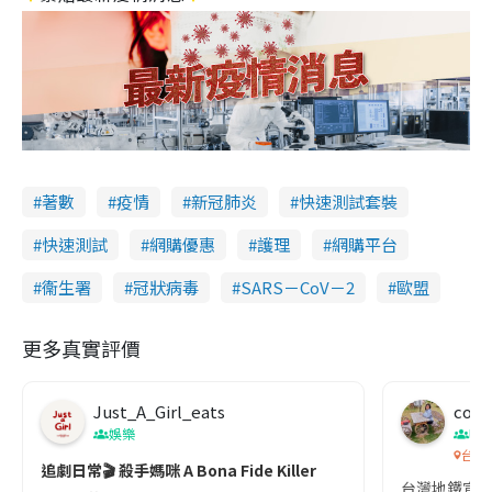
著數
疫情
新冠肺炎
快速測試套裝
快速測試
網購優惠
護理
網購平台
衞生署
冠狀病毒
SARS－CoV－2
歐盟
更多真實評價
Just_A_Girl_eats
co c
娛樂
吹
台灣
追劇日常🎬 殺手媽咪 A Bona Fide Killer
台灣地鐵宣