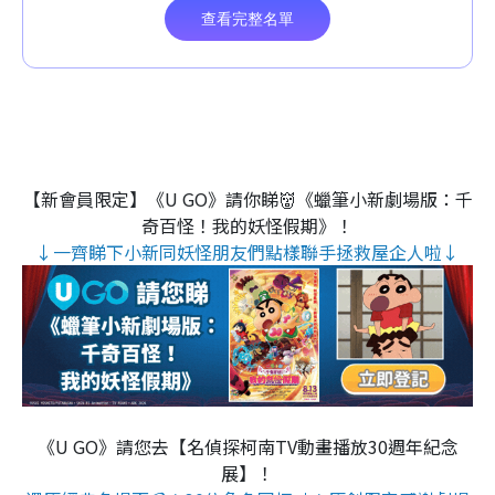
【新會員限定】《U GO》請你睇👹《蠟筆小新劇場版：千
奇百怪！我的妖怪假期》！
↓一齊睇下小新同妖怪朋友們點樣聯手拯救屋企人啦↓
《U GO》請您去【名偵探柯南TV動畫播放30週年紀念
展】！