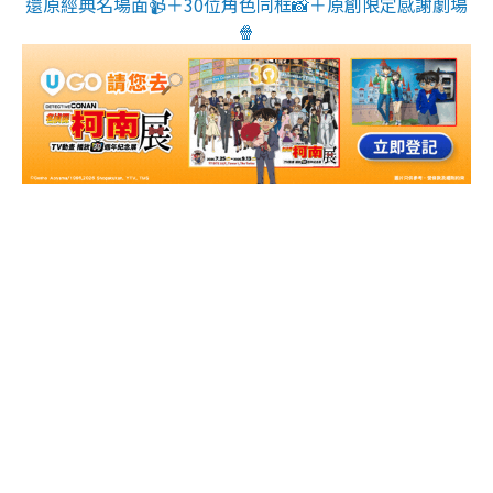
還原經典名場面📹＋30位角色同框📸＋原創限定感謝劇場
🍿