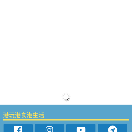
港玩港食港生活