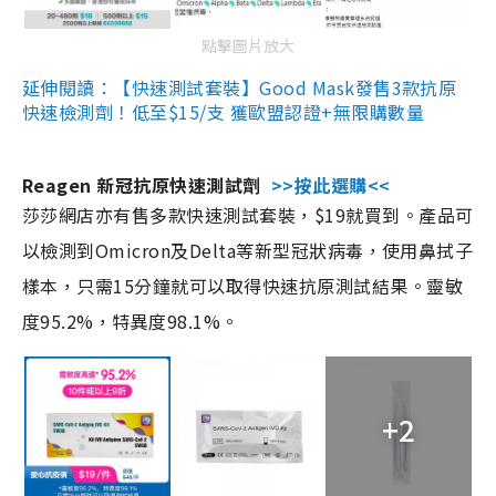
點擊圖片放大
延伸閱讀：【快速測試套裝】Good Mask發售3款抗原
快速檢測劑！低至$15/支 獲歐盟認證+無限購數量
Reagen 新冠抗原快速測試劑
>>按此選購<<
莎莎網店亦有售多款快速測試套裝，$19就買到。產品可
以檢測到Omicron及Delta等新型冠狀病毒，使用鼻拭子
樣本，只需15分鐘就可以取得快速抗原測試結果。靈敏
度95.2%，特異度98.1%。
+2