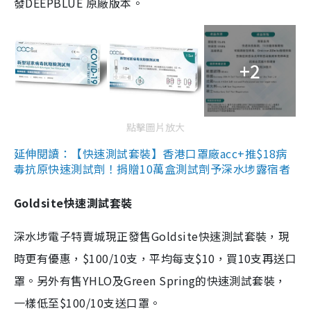
發DEEPBLUE 原廠版本。
+2
點擊圖片放大
延伸閱讀：【快速測試套裝】香港口罩廠acc+推$18病
毒抗原快速測試劑！捐贈10萬盒測試劑予深水埗露宿者
Goldsite快速測試套裝
深水埗電子特賣城現正發售Goldsite快速測試套裝，現
時更有優惠，$100/10支，平均每支$10，買10支再送口
罩。另外有售YHLO及Green Spring的快速測試套裝，
一樣低至$100/10支送口罩。