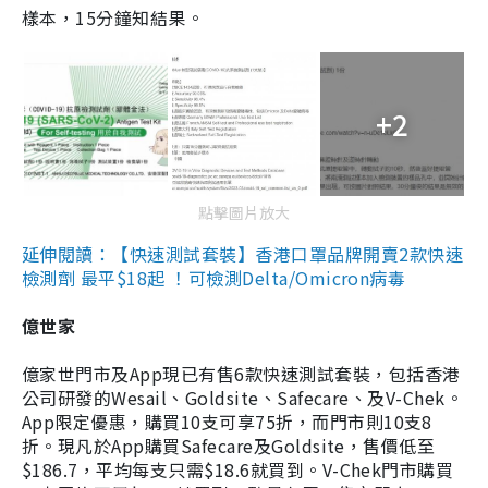
樣本，15分鐘知結果。
+2
點擊圖片放大
延伸閱讀：【快速測試套裝】香港口罩品牌開賣2款快速
檢測劑 最平$18起 ！可檢測Delta/Omicron病毒
億世家
億家世門市及App現已有售6款快速測試套裝，包括香港
公司研發的Wesail、Goldsite、Safecare、及V-Chek。
App限定優惠，購買10支可享75折，而門市則10支8
折。現凡於App購買Safecare及Goldsite，售價低至
$186.7，平均每支只需$18.6就買到。V-Chek門市購買