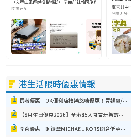
（文章由風傳媒授權轉載） 準備前往韓國旅遊的民眾，近期要特別留
夏天其中一種時
閱讀更多
閱讀更多
港生活限時優惠情報
1
長者優惠｜OK便利店推樂悠咭優惠！買麵包/牛奶/保健品拍卡即減
2
【8月生日優惠2026】全港85大食買玩著數攻略 自助餐/火鍋放題同行免費＋誠品/DONKI送現金券
3
開倉優惠｜銅鑼灣MICHAEL KORS開倉低至17折！直擊$500起買手袋/銀包/鞋款 必買經典Jet Set系列