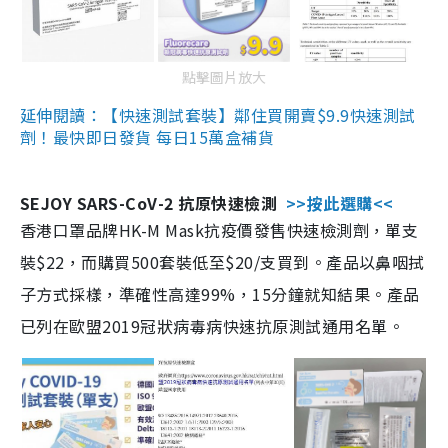
點擊圖片放大
延伸閱讀：【快速測試套裝】鄰住買開賣$9.9快速測試
劑！最快即日發貨 每日15萬盒補貨
SEJOY SARS-CoV-2 抗原快速檢測
>>按此選購<<
香港口罩品牌HK-M Mask抗疫價發售快速檢測劑，單支
裝$22，而購買500套裝低至$20/支買到。產品以鼻咽拭
子方式採樣，準確性高達99%，15分鐘就知結果。產品
已列在歐盟2019冠狀病毒病快速抗原測試通用名單。