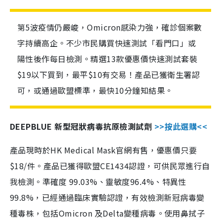
第5波疫情仍嚴峻，Omicron感染力強，確診個案數
字持續高企。不少市民購買快速測試「看門口」或
陽性後作每日檢測。精選13款優惠價快速測試套裝
$19以下買到，最平$10有交易！產品已獲衛生署認
可，或通過歐盟標準，最快10分鐘知結果。
DEEPBLUE 新型冠狀病毒抗原檢測試劑
>>按此選購<<
產品現時於HK Medical Mask官網有售，優惠價只要
$18/件。產品已獲得歐盟CE1434認證，可供民眾進行自
我檢測。準確度 99.03%、靈敏度96.4%、特異性
99.8%，已經通過臨床實驗認證，有效檢測新冠病毒變
種毒株，包括Omicron 及Delta變種病毒。使用鼻拭子