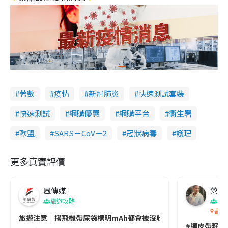
著數
疫情
新冠肺炎
快速測試套裝
快速測試
網購優惠
網購平台
衞生署
歐盟
SARS－CoV－2
冠狀病毒
護理
更多真實評價
風傳媒
營養教
旅遊攻略
生
香港
旅遊注意｜搭飛機帶尿袋標明mAh都會被沒收😱出發前切記檢查「1
#連皮帶籽都