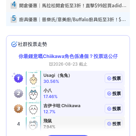
4
開倉優惠｜馬拉松開倉低至3折！直擊$99起買adidas／New Balance／Puma鞋款 STANLEY保溫杯劈價至$119起
5
廚具優惠｜普樂氏/意美廚/Buffalo廚具低至3折！$89起買煎鍋／炒鑊／個人鍋 同場小家電激減至$99起