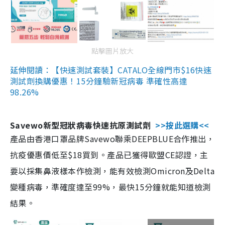
點擊圖片放大
延伸閱讀：【快速測試套裝】CATALO全線門市$16快速
測試劑換購優惠！15分鐘驗新冠病毒 準確性高達
98.26%
Savewo新型冠狀病毒快速抗原測試劑
>>按此選購<<
產品由香港口罩品牌Savewo聯乘DEEPBLUE合作推出，
抗疫優惠價低至$18買到。產品已獲得歐盟CE認證，主
要以採集鼻液樣本作檢測，能有效檢測Omicron及Delta
變種病毒，準確度達至99%，最快15分鐘就能知道檢測
結果。