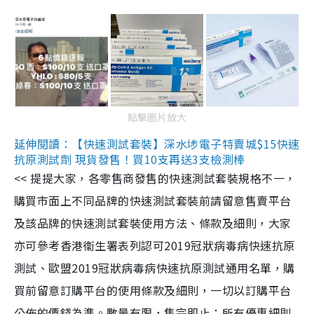
點擊圖片放大
延伸閱讀：【快速測試套裝】深水埗電子特賣城$15快速
抗原測試劑 現貨發售！買10支再送3支檢測棒
<< 提提大家，各零售商發售的快速測試套裝規格不一，
購買市面上不同品牌的快速測試套裝前請留意售賣平台
及該品牌的快速測試套裝使用方法、條款及細則，大家
亦可參考香港衞生署表列認可2019冠狀病毒病快速抗原
測試、歐盟2019冠狀病毒病快速抗原測試通用名單，購
買前留意訂購平台的使用條款及細則，一切以訂購平台
公佈的價錢為準。數量有限，售完即止；所有優惠細則