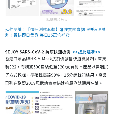
點擊圖片放大
延伸閱讀：【快速測試套裝】鄰住買開賣$9.9快速測試
劑！最快即日發貨 每日15萬盒補貨
SEJOY SARS-CoV-2 抗原快速檢測
>>按此選購<<
香港口罩品牌HK-M Mask抗疫價發售快速檢測劑，單支
裝$22，而購買500套裝低至$20/支買到。產品以鼻咽拭
子方式採樣，準確性高達99%，15分鐘就知結果。產品
已列在歐盟2019冠狀病毒病快速抗原測試通用名單。