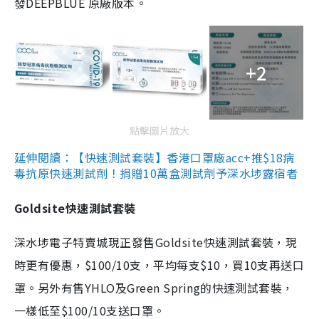
發DEEPBLUE 原廠版本。
+2
點擊圖片放大
延伸閱讀：【快速測試套裝】香港口罩廠acc+推$18病
毒抗原快速測試劑！捐贈10萬盒測試劑予深水埗露宿者
Goldsite快速測試套裝
深水埗電子特賣城現正發售Goldsite快速測試套裝，現
時更有優惠，$100/10支，平均每支$10，買10支再送口
罩。另外有售YHLO及Green Spring的快速測試套裝，
一樣低至$100/10支送口罩。