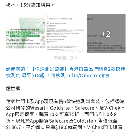
樣本，15分鐘知結果。
+2
點擊圖片放大
延伸閱讀：【快速測試套裝】香港口罩品牌開賣2款快速
檢測劑 最平$18起 ！可檢測Delta/Omicron病毒
億世家
億家世門市及App現已有售6款快速測試套裝，包括香港
公司研發的Wesail、Goldsite、Safecare、及V-Chek。
App限定優惠，購買10支可享75折，而門市則10支8
折。現凡於App購買Safecare及Goldsite，售價低至
$186.7，平均每支只需$18.6就買到。V-Chek門市購買