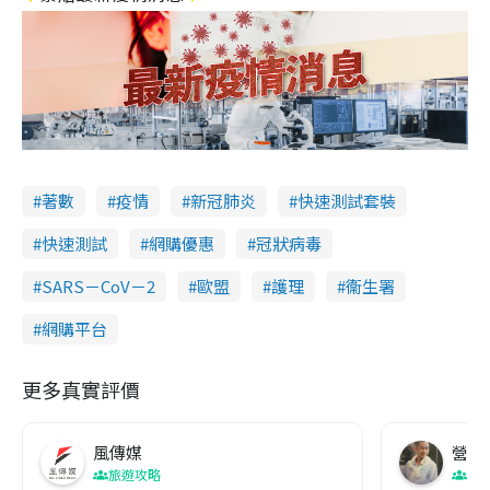
著數
疫情
新冠肺炎
快速測試套裝
快速測試
網購優惠
冠狀病毒
SARS－CoV－2
歐盟
護理
衞生署
網購平台
更多真實評價
風傳媒
營養教
旅遊攻略
生