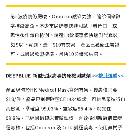
第5波疫情仍嚴峻，Omicron感染力強，確診個案數
字持續高企。不少市民購買快速測試「看門口」或
陽性後作每日檢測。精選13款優惠價快速測試套裝
$19以下買到，最平$10有交易！產品已獲衛生署認
可，或通過歐盟標準，最快10分鐘知結果。
DEEPBLUE 新型冠狀病毒抗原檢測試劑
>>按此選購<<
產品現時於HK Medical Mask官網有售，優惠價只要
$18/件。產品已獲得歐盟CE1434認證，可供民眾進行自
我檢測。準確度 99.03%、靈敏度96.4%、特異性
99.8%，已經通過臨床實驗認證，有效檢測新冠病毒變
種毒株，包括Omicron 及Delta變種病毒。使用鼻拭子