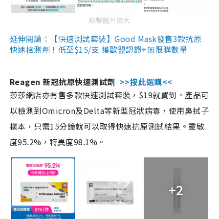
點擊圖片放大
延伸閱讀：【快速測試套裝】Good Mask發售3款抗原
快速檢測劑！低至$15/支 獲歐盟認證+無限購數量
Reagen 新冠抗原快速測試劑
>>按此選購<<
莎莎網店亦有售多款快速測試套裝，$19就買到。產品可
以檢測到Omicron及Delta等新型冠狀病毒，使用鼻拭子
樣本，只需15分鐘就可以取得快速抗原測試結果。靈敏
度95.2%，特異度98.1%。
+2