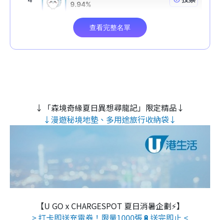
↓「森境奇緣夏日異想尋龍記」限定精品↓
↓漫遊秘境地墊、多用途旅行收納袋↓
【U GO x CHARGESPOT 夏日消暑企劃⚡】
> 打卡即送充電券！限量1000張🔋送完即止 <