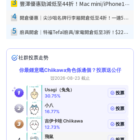
3
豐澤優惠勁減低至44折！Mac mini/iPhone17Pro大減價！廚房家電$220起
4
開倉優惠｜尖沙咀名牌行李箱開倉低至4折！一連5日 American Tourister/ace./Hallmark $200起！
5
廚具開倉｜特福Tefal廚具/家電開倉低至3折！$220起買平底鍋/炒鑊/湯煲！電飯煲/吸塵機/燙斗$418起