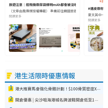
香港
旅遊注意｜搭飛機帶尿袋標明mAh都會被沒收😱出發前切記檢查「1
#連皮帶籽都
（文章由風傳媒授權轉載） 準備前往韓國旅遊的民眾，近期要特別留
夏天其中一種時
閱讀更多
閱讀更多
港生活限時優惠情報
1
港大推賽馬會強化骨骼計劃！$100骨質密度X光檢查 完成免費運動訓練送超市禮券！附參加資格
2
開倉優惠 | 尖沙咀海港城名牌波鞋開倉低至1折！On鞋$899起／Joy&Peace鞋履$98起