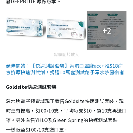
發DEEPBLUE 原廠版本。
+2
點擊圖片放大
延伸閱讀：【快速測試套裝】香港口罩廠acc+推$18病
毒抗原快速測試劑！捐贈10萬盒測試劑予深水埗露宿者
Goldsite快速測試套裝
深水埗電子特賣城現正發售Goldsite快速測試套裝，現
時更有優惠，$100/10支，平均每支$10，買10支再送口
罩。另外有售YHLO及Green Spring的快速測試套裝，
一樣低至$100/10支送口罩。