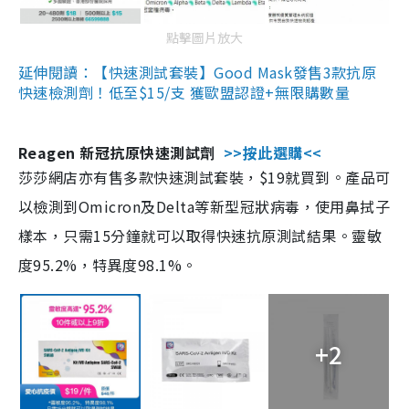
點擊圖片放大
延伸閱讀：【快速測試套裝】Good Mask發售3款抗原
快速檢測劑！低至$15/支 獲歐盟認證+無限購數量
Reagen 新冠抗原快速測試劑
>>按此選購<<
莎莎網店亦有售多款快速測試套裝，$19就買到。產品可
以檢測到Omicron及Delta等新型冠狀病毒，使用鼻拭子
樣本，只需15分鐘就可以取得快速抗原測試結果。靈敏
度95.2%，特異度98.1%。
+2