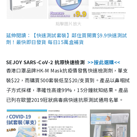
點擊圖片放大
延伸閱讀：【快速測試套裝】鄰住買開賣$9.9快速測試
劑！最快即日發貨 每日15萬盒補貨
SEJOY SARS-CoV-2 抗原快速檢測
>>按此選購<<
香港口罩品牌HK-M Mask抗疫價發售快速檢測劑，單支
裝$22，而購買500套裝低至$20/支買到。產品以鼻咽拭
子方式採樣，準確性高達99%，15分鐘就知結果。產品
已列在歐盟2019冠狀病毒病快速抗原測試通用名單。