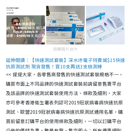
點擊圖片放大
延伸閱讀：【快速測試套裝】深水埗電子特賣城$15快速
抗原測試劑 現貨發售！買10支再送3支檢測棒
<< 提提大家，各零售商發售的快速測試套裝規格不一，
購買市面上不同品牌的快速測試套裝前請留意售賣平台
及該品牌的快速測試套裝使用方法、條款及細則，大家
亦可參考香港衞生署表列認可2019冠狀病毒病快速抗原
測試、歐盟2019冠狀病毒病快速抗原測試通用名單，購
買前留意訂購平台的使用條款及細則，一切以訂購平台
公佈的價錢為準。數量有限，售完即止；所有優惠細則