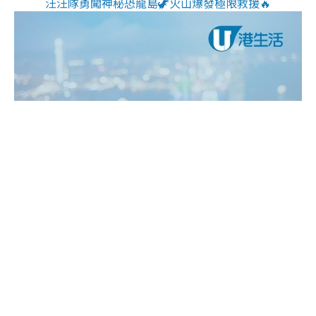
汪汪隊勇闖神秘恐龍島🦖火山爆發極限救援🔥