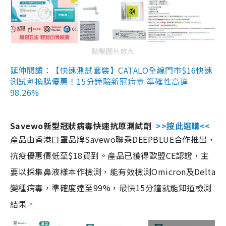
點擊圖片放大
延伸閱讀：【快速測試套裝】CATALO全線門市$16快速
測試劑換購優惠！15分鐘驗新冠病毒 準確性高達
98.26%
Savewo新型冠狀病毒快速抗原測試劑
>>按此選購<<
產品由香港口罩品牌Savewo聯乘DEEPBLUE合作推出，
抗疫優惠價低至$18買到。產品已獲得歐盟CE認證，主
要以採集鼻液樣本作檢測，能有效檢測Omicron及Delta
變種病毒，準確度達至99%，最快15分鐘就能知道檢測
結果。