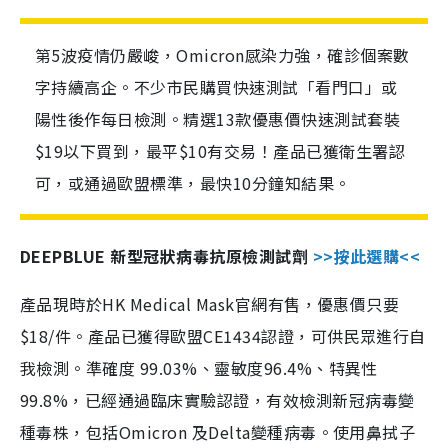
第5波疫情仍嚴峻，Omicron感染力強，確診個案數
字持續高企。不少市民購買快速測試「看門口」或
陽性後作每日檢測。精選13款優惠價快速測試套裝
$19以下買到，最平$10有交易！產品已獲衛生署認
可，或通過歐盟標準，最快10分鐘知結果。
DEEPBLUE 新型冠狀病毒抗原檢測試劑
>>按此選購<<
產品現時於HK Medical Mask官網有售，優惠價只要
$18/件。產品已獲得歐盟CE1434認證，可供民眾進行自
我檢測。準確度 99.03%、靈敏度96.4%、特異性
99.8%，已經通過臨床實驗認證，有效檢測新冠病毒變
種毒株，包括Omicron 及Delta變種病毒。使用鼻拭子