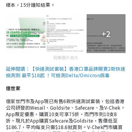
樣本，15分鐘知結果。
+2
點擊圖片放大
延伸閱讀：【快速測試套裝】香港口罩品牌開賣2款快速
檢測劑 最平$18起 ！可檢測Delta/Omicron病毒
億世家
億家世門市及App現已有售6款快速測試套裝，包括香港
公司研發的Wesail、Goldsite、Safecare、及V-Chek。
App限定優惠，購買10支可享75折，而門市則10支8
折。現凡於App購買Safecare及Goldsite，售價低至
$186.7，平均每支只需$18.6就買到。V-Chek門市購買