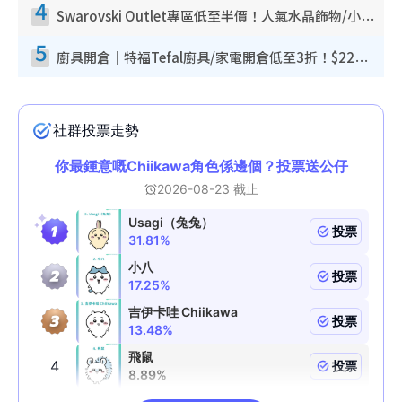
4
Swarovski Outlet專區低至半價！人氣水晶飾物/小擺設$138起！迪士尼款/水晶高跟鞋都有平
5
廚具開倉｜特福Tefal廚具/家電開倉低至3折！$220起買平底鍋/炒鑊/湯煲！電飯煲/吸塵機/燙斗$418起