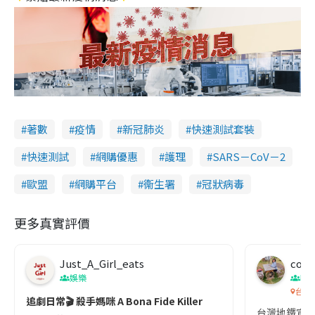
著數
疫情
新冠肺炎
快速測試套裝
快速測試
網購優惠
護理
SARS－CoV－2
歐盟
網購平台
衞生署
冠狀病毒
更多真實評價
Just_A_Girl_eats
co c
娛樂
吹
台灣
追劇日常🎬 殺手媽咪 A Bona Fide Killer
台灣地鐵宣