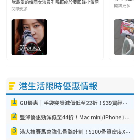
我最愛的韓國女演員孔曉振終於要回歸小螢幕啦!這次的劇本改編自同名
閱讀更多
閱讀更多
港生活限時優惠情報
1
GU優惠｜手袋突發減價低至22折！$39買經典波士頓包/餃子袋！飾物同步減價$29起！
2
豐澤優惠勁減低至44折！Mac mini/iPhone17Pro大減價！廚房家電$220起
3
港大推賽馬會強化骨骼計劃！$100骨質密度X光檢查 完成免費運動訓練送超市禮券！附參加資格