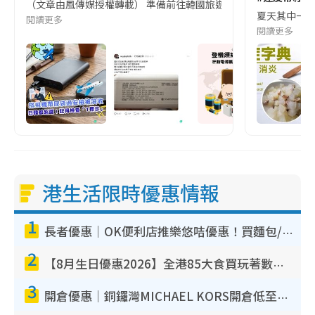
（文章由風傳媒授權轉載） 準備前往韓國旅遊的民眾，近期要特別留
夏天其中一種時
閱讀更多
閱讀更多
港生活限時優惠情報
1
長者優惠｜OK便利店推樂悠咭優惠！買麵包/牛奶/保健品拍卡即減
2
【8月生日優惠2026】全港85大食買玩著數攻略 自助餐/火鍋放題同行免費＋誠品/DONKI送現金券
3
開倉優惠｜銅鑼灣MICHAEL KORS開倉低至17折！直擊$500起買手袋/銀包/鞋款 必買經典Jet Set系列