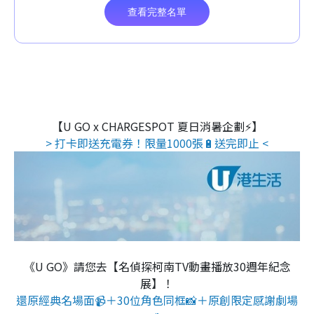
【U GO x CHARGESPOT 夏日消暑企劃⚡】
> 打卡即送充電券！限量1000張🔋送完即止 <
《U GO》請您去【名偵探柯南TV動畫播放30週年紀念
展】！
還原經典名場面📹＋30位角色同框📸＋原創限定感謝劇場