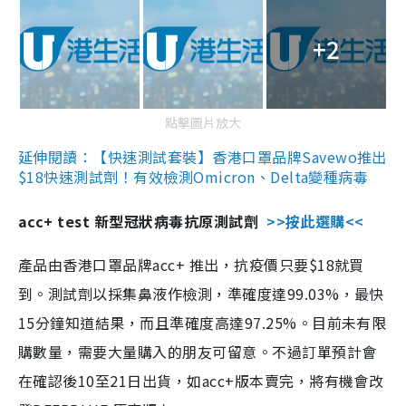
+2
點擊圖片放大
延伸閱讀：【快速測試套裝】香港口罩品牌Savewo推出
$18快速測試劑！有效檢測Omicron、Delta變種病毒
acc+ test 新型冠狀病毒抗原測試劑
>>按此選購<<
產品由香港口罩品牌acc+ 推出，抗疫價只要$18就買
到。測試劑以採集鼻液作檢測，準確度達99.03%，最快
15分鐘知道結果，而且準確度高達97.25%。目前未有限
購數量，需要大量購入的朋友可留意。不過訂單預計會
在確認後10至21日出貨，如acc+版本賣完，將有機會改