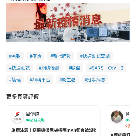
著數
疫情
新冠肺炎
快速測試套裝
快速測試
網購優惠
歐盟
SARS－CoV－2
護理
網購平台
衞生署
冠狀病毒
更多真實評價
風傳媒
營養教
旅遊攻略
生
香港
旅遊注意｜搭飛機帶尿袋標明mAh都會被沒收😱出發前切記檢查「1
#連皮帶籽都