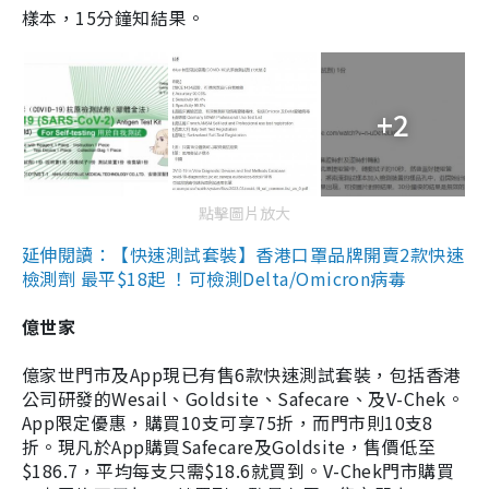
樣本，15分鐘知結果。
+2
點擊圖片放大
延伸閱讀：【快速測試套裝】香港口罩品牌開賣2款快速
檢測劑 最平$18起 ！可檢測Delta/Omicron病毒
億世家
億家世門市及App現已有售6款快速測試套裝，包括香港
公司研發的Wesail、Goldsite、Safecare、及V-Chek。
App限定優惠，購買10支可享75折，而門市則10支8
折。現凡於App購買Safecare及Goldsite，售價低至
$186.7，平均每支只需$18.6就買到。V-Chek門市購買