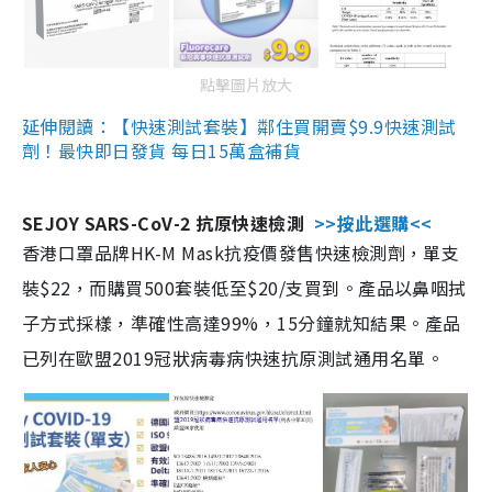
點擊圖片放大
延伸閱讀：【快速測試套裝】鄰住買開賣$9.9快速測試
劑！最快即日發貨 每日15萬盒補貨
SEJOY SARS-CoV-2 抗原快速檢測
>>按此選購<<
香港口罩品牌HK-M Mask抗疫價發售快速檢測劑，單支
裝$22，而購買500套裝低至$20/支買到。產品以鼻咽拭
子方式採樣，準確性高達99%，15分鐘就知結果。產品
已列在歐盟2019冠狀病毒病快速抗原測試通用名單。