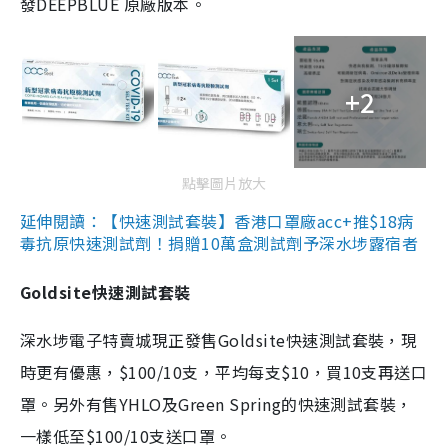
發DEEPBLUE 原廠版本。
+2
點擊圖片放大
延伸閱讀：【快速測試套裝】香港口罩廠acc+推$18病
毒抗原快速測試劑！捐贈10萬盒測試劑予深水埗露宿者
Goldsite快速測試套裝
深水埗電子特賣城現正發售Goldsite快速測試套裝，現
時更有優惠，$100/10支，平均每支$10，買10支再送口
罩。另外有售YHLO及Green Spring的快速測試套裝，
一樣低至$100/10支送口罩。