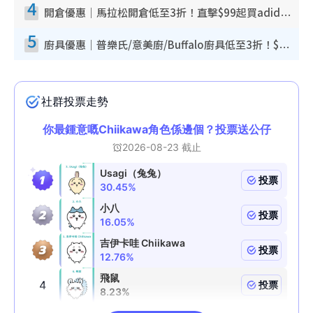
4
開倉優惠｜馬拉松開倉低至3折！直擊$99起買adidas／New Balance／Puma鞋款 STANLEY保溫杯劈價至$119起
5
廚具優惠｜普樂氏/意美廚/Buffalo廚具低至3折！$89起買煎鍋／炒鑊／個人鍋 同場小家電激減至$99起