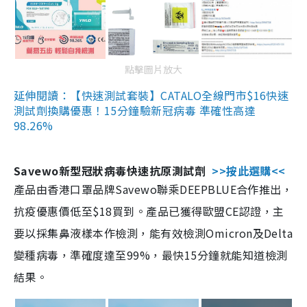
點擊圖片放大
延伸閱讀：【快速測試套裝】CATALO全線門市$16快速
測試劑換購優惠！15分鐘驗新冠病毒 準確性高達
98.26%
Savewo新型冠狀病毒快速抗原測試劑
>>按此選購<<
產品由香港口罩品牌Savewo聯乘DEEPBLUE合作推出，
抗疫優惠價低至$18買到。產品已獲得歐盟CE認證，主
要以採集鼻液樣本作檢測，能有效檢測Omicron及Delta
變種病毒，準確度達至99%，最快15分鐘就能知道檢測
結果。