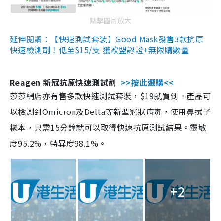
點擊圖片放大
延伸閱讀：【快速測試套裝】Good Mask發售3款抗原
快速檢測劑！低至$15/支 獲歐盟認證+無限購數量
Reagen 新冠抗原快速測試劑
>>按此選購<<
莎莎網店亦有售多款快速測試套裝，$19就買到。產品可
以檢測到Omicron及Delta等新型冠狀病毒，使用鼻拭子
樣本，只需15分鐘就可以取得快速抗原測試結果。靈敏
度95.2%，特異度98.1%。
+2