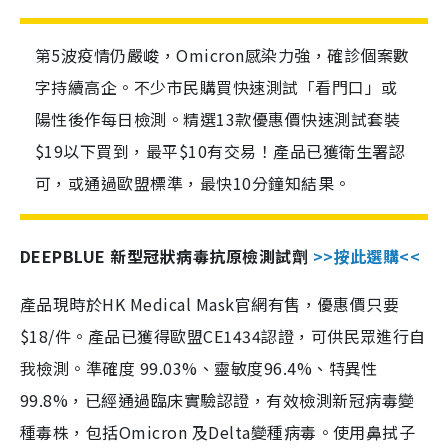
第5波疫情仍嚴峻，Omicron感染力強，確診個案數
字持續高企。不少市民購買快速測試「看門口」或
陽性後作每日檢測。精選13款優惠價快速測試套裝
$19以下買到，最平$10有交易！產品已獲衛生署認
可，或通過歐盟標準，最快10分鐘知結果。
DEEPBLUE 新型冠狀病毒抗原檢測試劑
>>按此選購<<
產品現時於HK Medical Mask官網有售，優惠價只要
$18/件。產品已獲得歐盟CE1434認證，可供民眾進行自
我檢測。準確度 99.03%、靈敏度96.4%、特異性
99.8%，已經通過臨床實驗認證，有效檢測新冠病毒變
種毒株，包括Omicron 及Delta變種病毒。使用鼻拭子