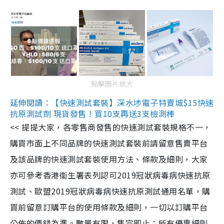
點擊圖片放大
延伸閱讀：【快速測試套裝】深水埗電子特賣城$15快速
抗原測試劑 現貨發售！買10支再送3支檢測棒
<< 提提大家，各零售商發售的快速測試套裝規格不一，
購買市面上不同品牌的快速測試套裝前請留意售賣平台
及該品牌的快速測試套裝使用方法、條款及細則，大家
亦可參考香港衞生署表列認可2019冠狀病毒病快速抗原
測試、歐盟2019冠狀病毒病快速抗原測試通用名單，購
買前留意訂購平台的使用條款及細則，一切以訂購平台
公佈的價錢為準。數量有限，售完即止；所有優惠細則