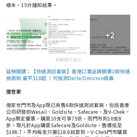
樣本，15分鐘知結果。
+2
點擊圖片放大
延伸閱讀：【快速測試套裝】香港口罩品牌開賣2款快速
檢測劑 最平$18起 ！可檢測Delta/Omicron病毒
億世家
億家世門市及App現已有售6款快速測試套裝，包括香港
公司研發的Wesail、Goldsite、Safecare、及V-Chek。
App限定優惠，購買10支可享75折，而門市則10支8
折。現凡於App購買Safecare及Goldsite，售價低至
$186.7，平均每支只需$18.6就買到。V-Chek門市購買