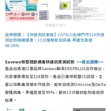
點擊圖片放大
延伸閱讀：【快速測試套裝】CATALO全線門市$16快速
測試劑換購優惠！15分鐘驗新冠病毒 準確性高達
98.26%
Savewo新型冠狀病毒快速抗原測試劑
>>按此選購<<
產品由香港口罩品牌Savewo聯乘DEEPBLUE合作推出，
抗疫優惠價低至$18買到。產品已獲得歐盟CE認證，主
要以採集鼻液樣本作檢測，能有效檢測Omicron及Delta
變種病毒，準確度達至99%，最快15分鐘就能知道檢測
結果。