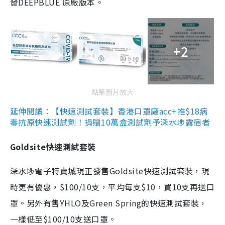
發DEEPBLUE 原廠版本。
+2
點擊圖片放大
延伸閱讀：【快速測試套裝】香港口罩廠acc+推$18病
毒抗原快速測試劑！捐贈10萬盒測試劑予深水埗露宿者
Goldsite快速測試套裝
深水埗電子特賣城現正發售Goldsite快速測試套裝，現
時更有優惠，$100/10支，平均每支$10，買10支再送口
罩。另外有售YHLO及Green Spring的快速測試套裝，
一樣低至$100/10支送口罩。