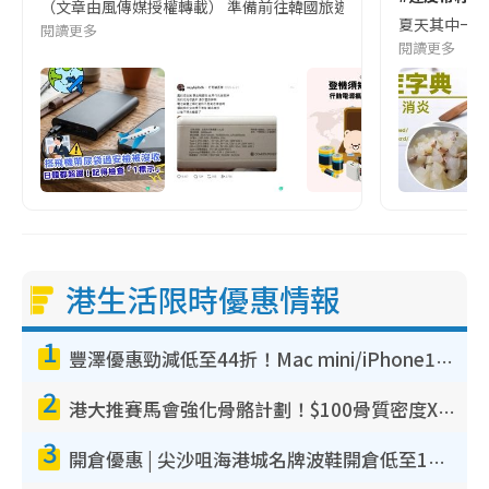
（文章由風傳媒授權轉載） 準備前往韓國旅遊的民眾，近期要特別留
夏天其中一種時
閱讀更多
閱讀更多
港生活限時優惠情報
1
豐澤優惠勁減低至44折！Mac mini/iPhone17Pro大減價！廚房家電$220起
2
港大推賽馬會強化骨骼計劃！$100骨質密度X光檢查 完成免費運動訓練送超市禮券！附參加資格
3
開倉優惠 | 尖沙咀海港城名牌波鞋開倉低至1折！On鞋$899起／Joy&Peace鞋履$98起