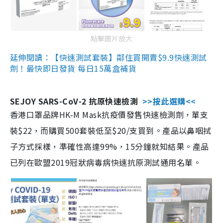
點擊圖片放大
延伸閱讀：【快速測試套裝】鄰住買開賣$9.9快速測試
劑！最快即日發貨 每日15萬盒補貨
SEJOY SARS-CoV-2 抗原快速檢測
>>按此選購<<
香港口罩品牌HK-M Mask抗疫價發售快速檢測劑，單支
裝$22，而購買500套裝低至$20/支買到。產品以鼻咽拭
子方式採樣，準確性高達99%，15分鐘就知結果。產品
已列在歐盟2019冠狀病毒病快速抗原測試通用名單。