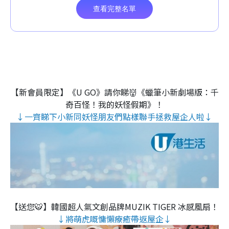
【新會員限定】《U GO》請你睇👹《蠟筆小新劇場版：千
奇百怪！我的妖怪假期》！
↓一齊睇下小新同妖怪朋友們點樣聯手拯救屋企人啦↓
【送您🐯】韓國超人氣文創品牌MUZIK TIGER 冰感風扇！
↓將萌虎嘅慵懶療癒帶返屋企↓