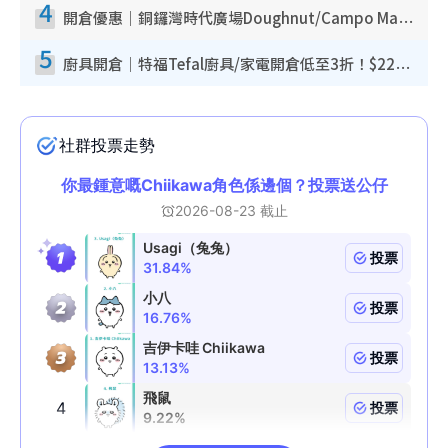
4
開倉優惠｜銅鑼灣時代廣場Doughnut/Campo Marzio開倉低至1折！背囊、書包、手袋劈價$200起
5
廚具開倉｜特福Tefal廚具/家電開倉低至3折！$220起買平底鍋/炒鑊/湯煲！電飯煲/吸塵機/燙斗$418起