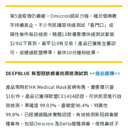
第5波疫情仍嚴峻，Omicron感染力強，確診個案數
字持續高企。不少市民購買快速測試「看門口」或
陽性後作每日檢測。精選13款優惠價快速測試套裝
$19以下買到，最平$10有交易！產品已獲衛生署認
可，或通過歐盟標準，最快10分鐘知結果。
DEEPBLUE 新型冠狀病毒抗原檢測試劑
>>按此選購<<
產品現時於HK Medical Mask官網有售，優惠價只要
$18/件。產品已獲得歐盟CE1434認證，可供民眾進行自
我檢測。準確度 99.03%、靈敏度96.4%、特異性
99.8%，已經通過臨床實驗認證，有效檢測新冠病毒變
種毒株，包括Omicron 及Delta變種病毒。使用鼻拭子