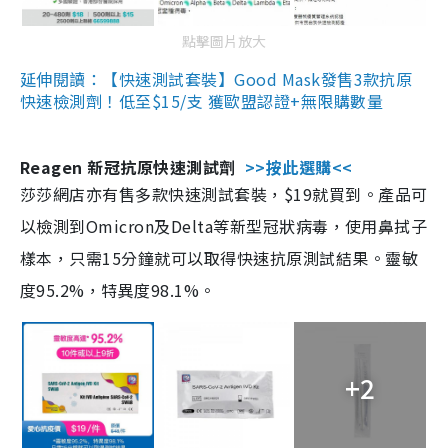
點擊圖片放大
延伸閱讀：【快速測試套裝】Good Mask發售3款抗原
快速檢測劑！低至$15/支 獲歐盟認證+無限購數量
Reagen 新冠抗原快速測試劑
>>按此選購<<
莎莎網店亦有售多款快速測試套裝，$19就買到。產品可
以檢測到Omicron及Delta等新型冠狀病毒，使用鼻拭子
樣本，只需15分鐘就可以取得快速抗原測試結果。靈敏
度95.2%，特異度98.1%。
+2