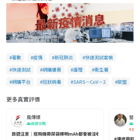
著數
疫情
新冠肺炎
快速測試套裝
快速測試
網購優惠
護理
衞生署
網購平台
冠狀病毒
SARS－CoV－2
歐盟
更多真實評價
風傳媒
營養教
旅遊攻略
生
香港
旅遊注意｜搭飛機帶尿袋標明mAh都會被沒收😱出發前切記檢查「1
#連皮帶籽都