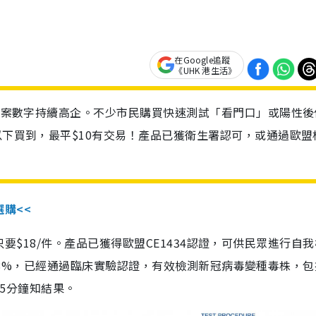
在Google追蹤
《UHK 港生活》
診個案數字持續高企。不少市民購買快速測試「看門口」或陽性後
以下買到，最平$10有交易！產品已獲衛生署認可，或通過歐盟
選購<<
惠價只要$18/件。產品已獲得歐盟CE1434認證，可供民眾進行自
性99.8%，已經通過臨床實驗認證，有效檢測新冠病毒變種毒株，
，15分鐘知結果。