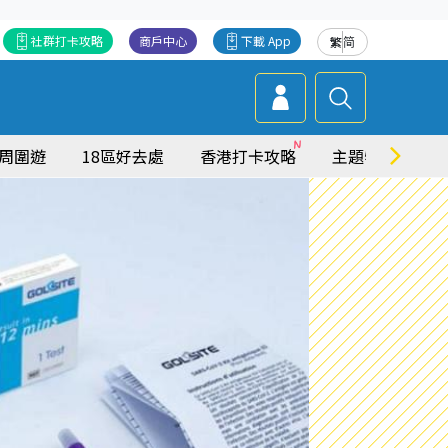
社群打卡攻略
商戶中心
下載 App
繁
简
周圍遊
18區好去處
香港打卡攻略
主題特集