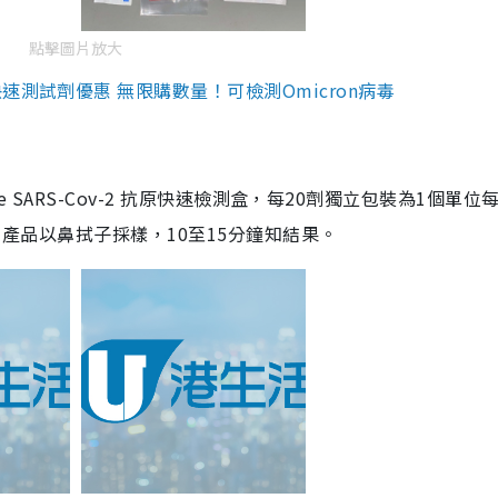
點擊圖片放大
測試劑優惠 無限購數量！可檢測Omicron病毒
are SARS-Cov-2 抗原快速檢測盒，每20劑獨立包裝為1個單位
5。產品以鼻拭子採樣，10至15分鐘知結果。