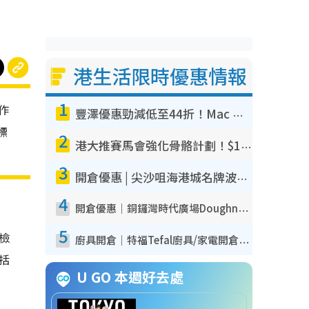
港生活限時優惠情報
1
作
豐澤優惠勁減低至44折！Mac mini/iPhone17Pro大減價！廚房家電$220起
標
2
港大推賽馬會強化骨骼計劃！$100骨質密度X光檢查 完成免費運動訓練送超市禮券！附參加資格
3
開倉優惠 | 尖沙咀海港城名牌波鞋開倉低至1折！On鞋$899起／Joy&Peace鞋履$98起
4
開倉優惠｜銅鑼灣時代廣場Doughnut/Campo Marzio開倉低至1折！背囊、書包、手袋劈價$200起
5
我檢
廚具開倉｜特福Tefal廚具/家電開倉低至3折！$220起買平底鍋/炒鑊/湯煲！電飯煲/吸塵機/燙斗$418起
包括
U GO 本週好去處