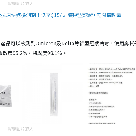
點擊圖片放大
3款抗原快速檢測劑！低至$15/支 獲歐盟認證+無限購數量
品可以檢測到Omicron及Delta等新型冠狀病毒，使用鼻拭
度95.2%，特異度98.1%。
點擊圖片放大