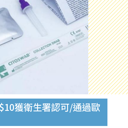
$10獲衛生署認可/通過歐