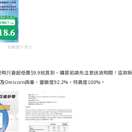
點擊圖片放大
劑，現時只要超低價$9.9就買到，購買前請先注意送貨時間！這款
Omicorn病毒，靈敏度92.2%，特異度100%。