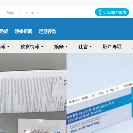
Blog
e-zone
U GO搵好去處
熱話
娛樂新聞
定期存款
情報
飲食情報
娛樂
社會
影片專區