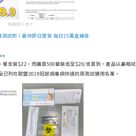
點擊圖片放大
速測試劑！最快即日發貨 每日15萬盒補貨
<<
，單支裝$22，而購買500套裝低至$20/支買到。產品以鼻咽
品已列在歐盟2019冠狀病毒病快速抗原測試通用名單。