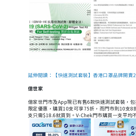
延伸閱讀：【快速測試套裝】香港口罩品牌開賣2款快速
億世家
億家世門市及App現已有售6款快速測試套裝，包括香港公司
限定優惠，購買10支可享75折，而門市則10支8折。現
支只需$18.6就買到。V-Chek門市購買一支平