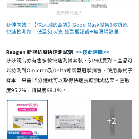
點擊圖片放大
延伸閱讀：【快速測試套裝】Good Mask發售3款抗原
快速檢測劑！低至$15/支 獲歐盟認證+無限購數量
Reagen 新冠抗原快速測試劑
>>按此選購<<
莎莎網店亦有售多款快速測試套裝，$19就買到。產品可
以檢測到Omicron及Delta等新型冠狀病毒，使用鼻拭子
樣本，只需15分鐘就可以取得快速抗原測試結果。靈敏
度95.2%，特異度98.1%。
+2