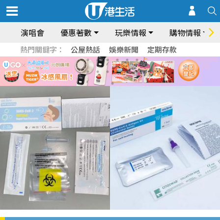
演唱會
優惠著數
玩樂情報
購物情報
熱門關鍵字：
公屋熱話
娛樂新聞
定期存款