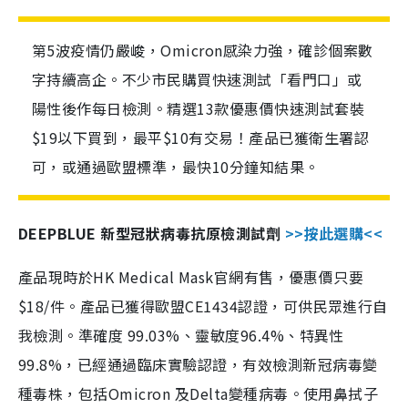
第5波疫情仍嚴峻，Omicron感染力強，確診個案數
字持續高企。不少市民購買快速測試「看門口」或
陽性後作每日檢測。精選13款優惠價快速測試套裝
$19以下買到，最平$10有交易！產品已獲衛生署認
可，或通過歐盟標準，最快10分鐘知結果。
DEEPBLUE 新型冠狀病毒抗原檢測試劑
>>按此選購<<
產品現時於HK Medical Mask官網有售，優惠價只要
$18/件。產品已獲得歐盟CE1434認證，可供民眾進行自
我檢測。準確度 99.03%、靈敏度96.4%、特異性
99.8%，已經通過臨床實驗認證，有效檢測新冠病毒變
種毒株，包括Omicron 及Delta變種病毒。使用鼻拭子