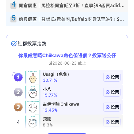
4
開倉優惠｜馬拉松開倉低至3折！直擊$99起買adidas／New Balance／Puma鞋款 STANLEY保溫杯劈價至$119起
5
廚具優惠｜普樂氏/意美廚/Buffalo廚具低至3折！$89起買煎鍋／炒鑊／個人鍋 同場小家電激減至$99起