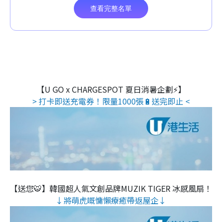
【U GO x CHARGESPOT 夏日消暑企劃⚡】
> 打卡即送充電券！限量1000張🔋送完即止 <
【送您🐯】韓國超人氣文創品牌MUZIK TIGER 冰感風扇！
↓將萌虎嘅慵懶療癒帶返屋企↓