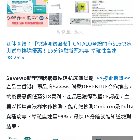
點擊圖片放大
延伸閱讀：【快速測試套裝】CATALO全線門市$16快速
測試劑換購優惠！15分鐘驗新冠病毒 準確性高達
98.26%
Savewo新型冠狀病毒快速抗原測試劑
>>按此選購<<
產品由香港口罩品牌Savewo聯乘DEEPBLUE合作推出，
抗疫優惠價低至$18買到。產品已獲得歐盟CE認證，主
要以採集鼻液樣本作檢測，能有效檢測Omicron及Delta
變種病毒，準確度達至99%，最快15分鐘就能知道檢測
結果。