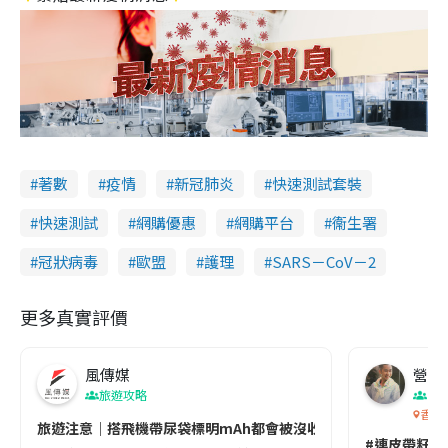
著數
疫情
新冠肺炎
快速測試套裝
快速測試
網購優惠
網購平台
衞生署
冠狀病毒
歐盟
護理
SARS－CoV－2
更多真實評價
風傳媒
營養教
旅遊攻略
生
香港
旅遊注意｜搭飛機帶尿袋標明mAh都會被沒收😱出發前切記檢查「1
#連皮帶籽都