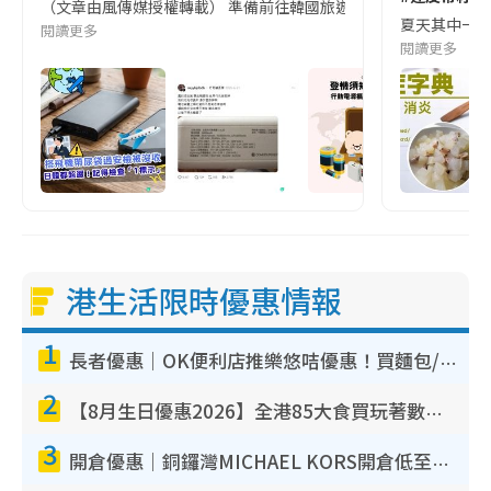
（文章由風傳媒授權轉載） 準備前往韓國旅遊的民眾，近期要特別留
夏天其中一種時
閱讀更多
閱讀更多
港生活限時優惠情報
1
長者優惠｜OK便利店推樂悠咭優惠！買麵包/牛奶/保健品拍卡即減
2
【8月生日優惠2026】全港85大食買玩著數攻略 自助餐/火鍋放題同行免費＋誠品/DONKI送現金券
3
開倉優惠｜銅鑼灣MICHAEL KORS開倉低至17折！直擊$500起買手袋/銀包/鞋款 必買經典Jet Set系列