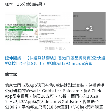
樣本，15分鐘知結果。
+2
點擊圖片放大
延伸閱讀：【快速測試套裝】香港口罩品牌開賣2款快速
檢測劑 最平$18起 ！可檢測Delta/Omicron病毒
億世家
億家世門市及App現已有售6款快速測試套裝，包括香港
公司研發的Wesail、Goldsite、Safecare、及V-Chek。
App限定優惠，購買10支可享75折，而門市則10支8
折。現凡於App購買Safecare及Goldsite，售價低至
$186.7，平均每支只需$18.6就買到。V-Chek門市購買