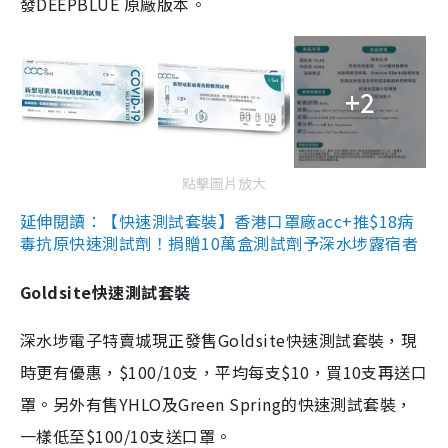
發DEEPBLUE 原廠版本。
+2
點擊圖片放大
延伸閱讀：【快速測試套裝】香港口罩廠acc+推$18病
毒抗原快速測試劑！捐贈10萬盒測試劑予深水埗露宿者
Goldsite快速測試套裝
深水埗電子特賣城現正發售Goldsite快速測試套裝，現
時更有優惠，$100/10支，平均每支$10，買10支再送口
罩。另外有售YHLO及Green Spring的快速測試套裝，
一樣低至$100/10支送口罩。