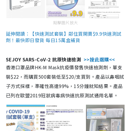
點擊圖片放大
延伸閱讀：【快速測試套裝】鄰住買開賣$9.9快速測試
劑！最快即日發貨 每日15萬盒補貨
SEJOY SARS-CoV-2 抗原快速檢測
>>按此選購<<
香港口罩品牌HK-M Mask抗疫價發售快速檢測劑，單支
裝$22，而購買500套裝低至$20/支買到。產品以鼻咽拭
子方式採樣，準確性高達99%，15分鐘就知結果。產品
已列在歐盟2019冠狀病毒病快速抗原測試通用名單。