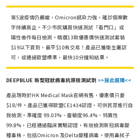
第5波疫情仍嚴峻，Omicron感染力強，確診個案數
字持續高企。不少市民購買快速測試「看門口」或
陽性後作每日檢測。精選13款優惠價快速測試套裝
$19以下買到，最平$10有交易！產品已獲衛生署認
可，或通過歐盟標準，最快10分鐘知結果。
DEEPBLUE 新型冠狀病毒抗原檢測試劑
>>按此選購<<
產品現時於HK Medical Mask官網有售，優惠價只要
$18/件。產品已獲得歐盟CE1434認證，可供民眾進行自
我檢測。準確度 99.03%、靈敏度96.4%、特異性
99.8%，已經通過臨床實驗認證，有效檢測新冠病毒變
種毒株，包括Omicron 及Delta變種病毒。使用鼻拭子