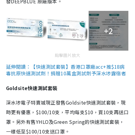
發DEEPBLUE 原廠版本。
+2
點擊圖片放大
延伸閱讀：【快速測試套裝】香港口罩廠acc+推$18病
毒抗原快速測試劑！捐贈10萬盒測試劑予深水埗露宿者
Goldsite快速測試套裝
深水埗電子特賣城現正發售Goldsite快速測試套裝，現
時更有優惠，$100/10支，平均每支$10，買10支再送口
罩。另外有售YHLO及Green Spring的快速測試套裝，
一樣低至$100/10支送口罩。