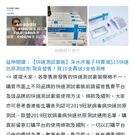
點擊圖片放大
延伸閱讀：【快速測試套裝】深水埗電子特賣城$15快速
抗原測試劑 現貨發售！買10支再送3支檢測棒
<< 提提大家，各零售商發售的快速測試套裝規格不一，
購買市面上不同品牌的快速測試套裝前請留意售賣平台
及該品牌的快速測試套裝使用方法、條款及細則，大家
亦可參考香港衞生署表列認可2019冠狀病毒病快速抗原
測試、歐盟2019冠狀病毒病快速抗原測試通用名單，購
買前留意訂購平台的使用條款及細則，一切以訂購平台
公佈的價錢為準。數量有限，售完即止；所有優惠細則