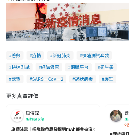
著數
疫情
新冠肺炎
快速測試套裝
快速測試
網購優惠
網購平台
衞生署
歐盟
SARS－CoV－2
冠狀病毒
護理
更多真實評價
風傳媒
營養教
旅遊攻略
生
香港
旅遊注意｜搭飛機帶尿袋標明mAh都會被沒收😱出發前切記檢查「1
#連皮帶籽都