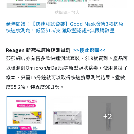
點擊圖片放大
延伸閱讀：【快速測試套裝】Good Mask發售3款抗原
快速檢測劑！低至$15/支 獲歐盟認證+無限購數量
Reagen 新冠抗原快速測試劑
>>按此選購<<
莎莎網店亦有售多款快速測試套裝，$19就買到。產品可
以檢測到Omicron及Delta等新型冠狀病毒，使用鼻拭子
樣本，只需15分鐘就可以取得快速抗原測試結果。靈敏
度95.2%，特異度98.1%。
+2