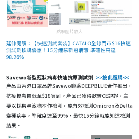
點擊圖片放大
延伸閱讀：【快速測試套裝】CATALO全線門市$16快速
測試劑換購優惠！15分鐘驗新冠病毒 準確性高達
98.26%
Savewo新型冠狀病毒快速抗原測試劑
>>按此選購<<
產品由香港口罩品牌Savewo聯乘DEEPBLUE合作推出，
抗疫優惠價低至$18買到。產品已獲得歐盟CE認證，主
要以採集鼻液樣本作檢測，能有效檢測Omicron及Delta
變種病毒，準確度達至99%，最快15分鐘就能知道檢測
結果。