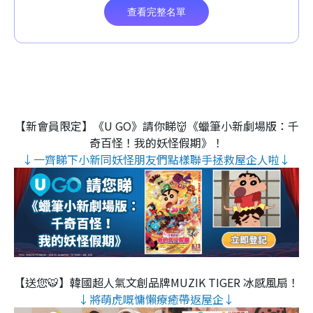
【新會員限定】《U GO》請你睇👹《蠟筆小新劇場版：千
奇百怪！我的妖怪假期》！
↓一齊睇下小新同妖怪朋友們點樣聯手拯救屋企人啦↓
【送您🐯】韓國超人氣文創品牌MUZIK TIGER 冰感風扇！
↓將萌虎嘅慵懶療癒帶返屋企↓