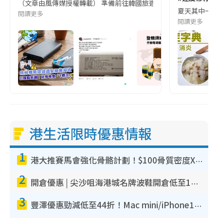
（文章由風傳媒授權轉載） 準備前往韓國旅遊的民眾，近期要特別留
夏天其中一種時
閱讀更多
閱讀更多
港生活限時優惠情報
1
港大推賽馬會強化骨骼計劃！$100骨質密度X光檢查 完成免費運動訓練送超市禮券！附參加資格
2
開倉優惠 | 尖沙咀海港城名牌波鞋開倉低至1折！On鞋$899起／Joy&Peace鞋履$98起
3
豐澤優惠勁減低至44折！Mac mini/iPhone17Pro大減價！廚房家電$220起