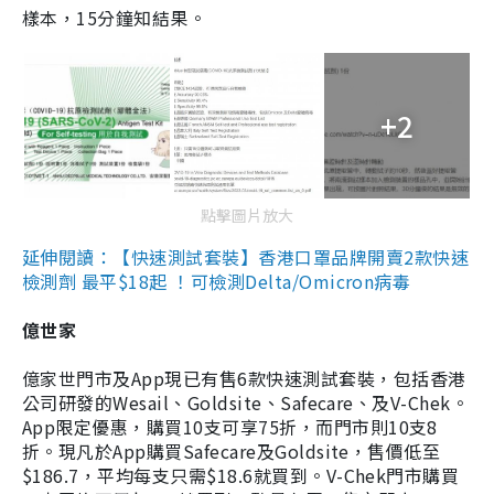
樣本，15分鐘知結果。
+2
點擊圖片放大
延伸閱讀：【快速測試套裝】香港口罩品牌開賣2款快速
檢測劑 最平$18起 ！可檢測Delta/Omicron病毒
億世家
億家世門市及App現已有售6款快速測試套裝，包括香港
公司研發的Wesail、Goldsite、Safecare、及V-Chek。
App限定優惠，購買10支可享75折，而門市則10支8
折。現凡於App購買Safecare及Goldsite，售價低至
$186.7，平均每支只需$18.6就買到。V-Chek門市購買