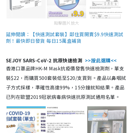
點擊圖片放大
延伸閱讀：【快速測試套裝】鄰住買開賣$9.9快速測試
劑！最快即日發貨 每日15萬盒補貨
SEJOY SARS-CoV-2 抗原快速檢測
>>按此選購<<
香港口罩品牌HK-M Mask抗疫價發售快速檢測劑，單支
裝$22，而購買500套裝低至$20/支買到。產品以鼻咽拭
子方式採樣，準確性高達99%，15分鐘就知結果。產品
已列在歐盟2019冠狀病毒病快速抗原測試通用名單。