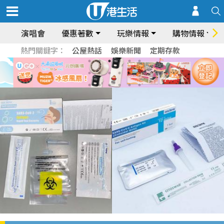
演唱會
優惠著數
玩樂情報
購物情報
熱門關鍵字：
公屋熱話
娛樂新聞
定期存款