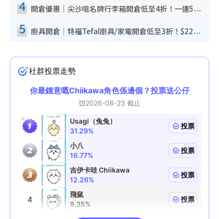
4
開倉優惠｜尖沙咀名牌行李箱開倉低至4折！一連5日 American Tourister/ace./Hallmark $200起！
5
廚具開倉｜特福Tefal廚具/家電開倉低至3折！$220起買平底鍋/炒鑊/湯煲！電飯煲/吸塵機/燙斗$418起