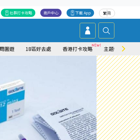
社群打卡攻略
商戶中心
下載 App
繁
简
周圍遊
18區好去處
香港打卡攻略
主題特集