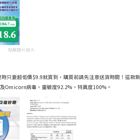
點擊圖片放大
劑，現時只要超低價$9.9就買到，購買前請先注意送貨時間！這款
Omicorn病毒，靈敏度92.2%，特異度100%。