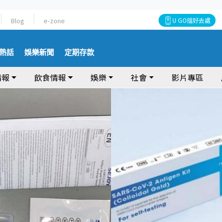
Blog
e-zone
U GO搵好去處
熱話
娛樂新聞
定期存款
情報
飲食情報
娛樂
社會
影片專區