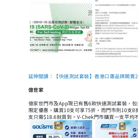
延伸閱讀：【快速測試套裝】香港口罩品牌開賣2款快速
億世家
億家世門市及App現已有售6款快速測試套裝，包括香港公司
限定優惠，購買10支可享75折，而門市則10支8折。現
支只需$18.6就買到。V-Chek門市購買一支平