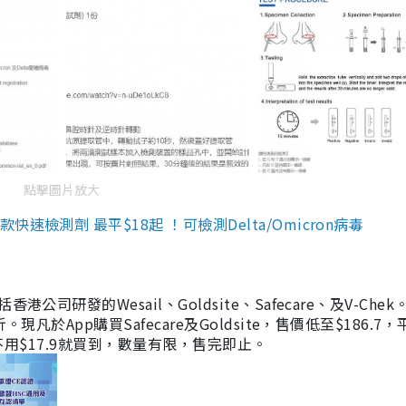
點擊圖片放大
檢測劑 最平$18起 ！可檢測Delta/Omicron病毒
研發的Wesail、Goldsite、Safecare、及V-Chek。
凡於App購買Safecare及Goldsite，售價低至$186.7
均不用$17.9就買到，數量有限，售完即止。