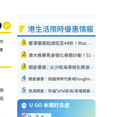
港生活限時優惠情報
1
作
豐澤優惠勁減低至44折！Mac mini/iPhone17Pro大減價！廚房家電$220起
標
2
港大推賽馬會強化骨骼計劃！$100骨質密度X光檢查 完成免費運動訓練送超市禮券！附參加資格
3
開倉優惠 | 尖沙咀海港城名牌波鞋開倉低至1折！On鞋$899起／Joy&Peace鞋履$98起
4
開倉優惠｜銅鑼灣時代廣場Doughnut/Campo Marzio開倉低至1折！背囊、書包、手袋劈價$200起
5
我檢
廚具開倉｜特福Tefal廚具/家電開倉低至3折！$220起買平底鍋/炒鑊/湯煲！電飯煲/吸塵機/燙斗$418起
包括
U GO 本週好去處