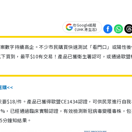
在Google追蹤
《UHK 港生活》
診個案數字持續高企。不少市民購買快速測試「看門口」或陽性後
以下買到，最平$10有交易！產品已獲衛生署認可，或通過歐盟
選購<<
惠價只要$18/件。產品已獲得歐盟CE1434認證，可供民眾進行自
性99.8%，已經通過臨床實驗認證，有效檢測新冠病毒變種毒株，
，15分鐘知結果。