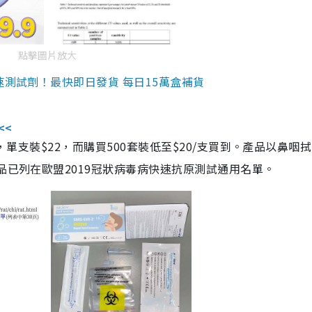
點擊圖片放大
速測試劑！最快即日發貨 每日15萬盒補貨
<<
，單支裝$22，而購買500套裝低至$20/支買到。產品以鼻咽
品已列在歐盟2019冠狀病毒病快速抗原測試通用名單。