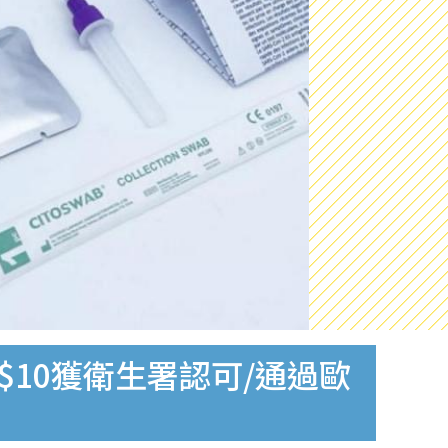
$10獲衛生署認可/通過歐