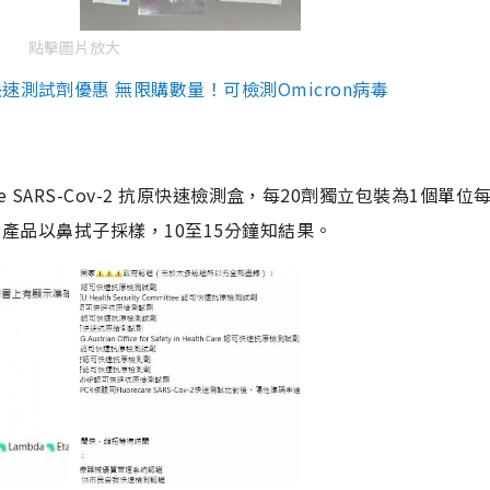
點擊圖片放大
測試劑優惠 無限購數量！可檢測Omicron病毒
are SARS-Cov-2 抗原快速檢測盒，每20劑獨立包裝為1個單位
5。產品以鼻拭子採樣，10至15分鐘知結果。