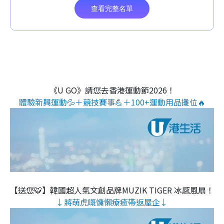
《U GO》請您去香港運動節2026！
體驗新興運動💦＋競技賽事💪＋100+運動用品攤位🔥
【送您🐯】韓國超人氣文創品牌MUZIK TIGER 冰感風扇！
↓將萌虎嘅慵懶療癒帶返屋企↓