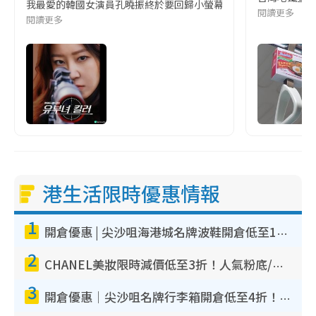
我最愛的韓國女演員孔曉振終於要回歸小螢幕啦!這次的劇本改編自同名
閱讀更多
閱讀更多
港生活限時優惠情報
1
開倉優惠 | 尖沙咀海港城名牌波鞋開倉低至1折！On鞋$899起／Joy&Peace鞋履$98起
2
CHANEL美妝限時減價低至3折！人氣粉底/唇膏/精華液低至$275！COCO香水都有平
3
開倉優惠｜尖沙咀名牌行李箱開倉低至4折！一連5日 American Tourister/ace./Hallmark $200起！