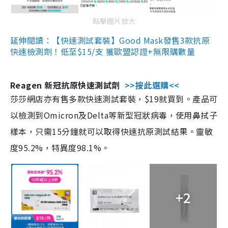
點擊圖片放大
延伸閱讀：【快速測試套裝】Good Mask發售3款抗原
快速檢測劑！低至$15/支 獲歐盟認證+無限購數量
Reagen 新冠抗原快速測試劑
>>按此選購<<
莎莎網店亦有售多款快速測試套裝，$19就買到。產品可
以檢測到Omicron及Delta等新型冠狀病毒，使用鼻拭子
樣本，只需15分鐘就可以取得快速抗原測試結果。靈敏
度95.2%，特異度98.1%。
+2