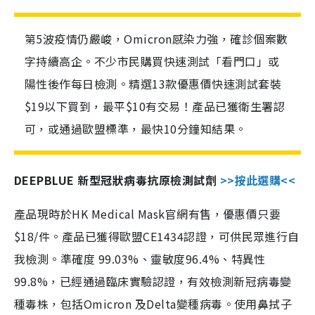
第5波疫情仍嚴峻，Omicron感染力強，確診個案數
字持續高企。不少市民購買快速測試「看門口」或
陽性後作每日檢測。精選13款優惠價快速測試套裝
$19以下買到，最平$10有交易！產品已獲衛生署認
可，或通過歐盟標準，最快10分鐘知結果。
DEEPBLUE 新型冠狀病毒抗原檢測試劑
>>按此選購<<
產品現時於HK Medical Mask官網有售，優惠價只要
$18/件。產品已獲得歐盟CE1434認證，可供民眾進行自
我檢測。準確度 99.03%、靈敏度96.4%、特異性
99.8%，已經通過臨床實驗認證，有效檢測新冠病毒變
種毒株，包括Omicron 及Delta變種病毒。使用鼻拭子