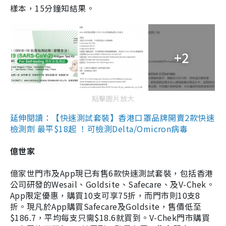
樣本，15分鐘知結果。
+2
點擊圖片放大
延伸閱讀：【快速測試套裝】香港口罩品牌開賣2款快速
檢測劑 最平$18起 ！可檢測Delta/Omicron病毒
億世家
億家世門市及App現已有售6款快速測試套裝，包括香港
公司研發的Wesail、Goldsite、Safecare、及V-Chek。
App限定優惠，購買10支可享75折，而門市則10支8
折。現凡於App購買Safecare及Goldsite，售價低至
$186.7，平均每支只需$18.6就買到。V-Chek門市購買