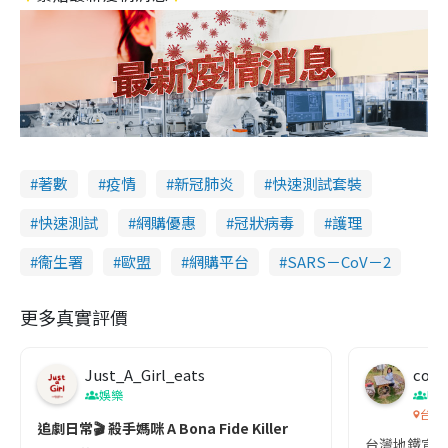
著數
疫情
新冠肺炎
快速測試套裝
快速測試
網購優惠
冠狀病毒
護理
衞生署
歐盟
網購平台
SARS－CoV－2
更多真實評價
Just_A_Girl_eats
co c
娛樂
吹
台灣
追劇日常🎬 殺手媽咪 A Bona Fide Killer
台灣地鐵宣