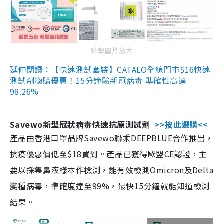
點擊圖片放大
延伸閱讀：【快速測試套裝】CATALO全線門市$16快速
測試劑換購優惠！15分鐘驗新冠病毒 準確性高達
98.26%
Savewo新型冠狀病毒快速抗原測試劑
>>按此選購<<
產品由香港口罩品牌Savewo聯乘DEEPBLUE合作推出，
抗疫優惠價低至$18買到。產品已獲得歐盟CE認證，主
要以採集鼻液樣本作檢測，能有效檢測Omicron及Delta
變種病毒，準確度達至99%，最快15分鐘就能知道檢測
結果。