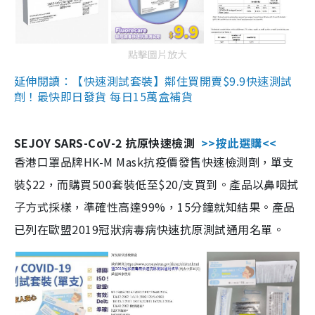
點擊圖片放大
延伸閱讀：【快速測試套裝】鄰住買開賣$9.9快速測試
劑！最快即日發貨 每日15萬盒補貨
SEJOY SARS-CoV-2 抗原快速檢測
>>按此選購<<
香港口罩品牌HK-M Mask抗疫價發售快速檢測劑，單支
裝$22，而購買500套裝低至$20/支買到。產品以鼻咽拭
子方式採樣，準確性高達99%，15分鐘就知結果。產品
已列在歐盟2019冠狀病毒病快速抗原測試通用名單。