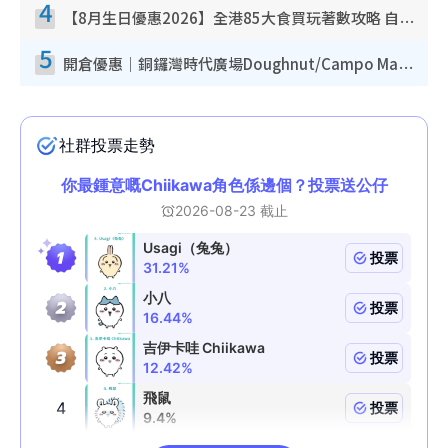
4
【8月生日優惠2026】全港85大食買玩著數攻略 自助餐/火鍋放題同行免費＋誠品/DONKI送現金券
5
開倉優惠｜銅鑼灣時代廣場Doughnut/Campo Marzio開倉低至1折！背囊、書包、手袋劈價$200起