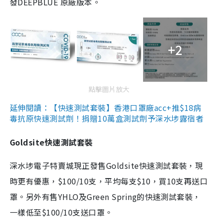
發DEEPBLUE 原廠版本。
+2
點擊圖片放大
延伸閱讀：【快速測試套裝】香港口罩廠acc+推$18病
毒抗原快速測試劑！捐贈10萬盒測試劑予深水埗露宿者
Goldsite快速測試套裝
深水埗電子特賣城現正發售Goldsite快速測試套裝，現
時更有優惠，$100/10支，平均每支$10，買10支再送口
罩。另外有售YHLO及Green Spring的快速測試套裝，
一樣低至$100/10支送口罩。