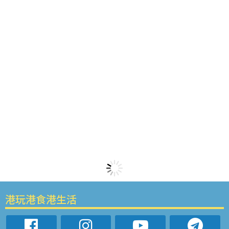
港玩港食港生活