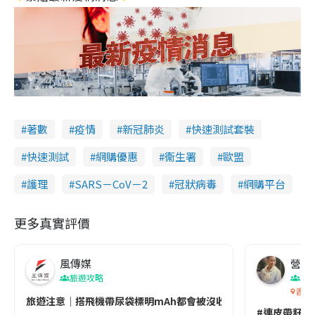
著數
疫情
新冠肺炎
快速測試套裝
快速測試
網購優惠
衞生署
歐盟
護理
SARS－CoV－2
冠狀病毒
網購平台
更多真實評價
風傳媒
營養教
旅遊攻略
生
香港
旅遊注意｜搭飛機帶尿袋標明mAh都會被沒收😱出發前切記檢查「1
#連皮帶籽都