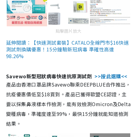
點擊圖片放大
延伸閱讀：【快速測試套裝】CATALO全線門市$16快速
測試劑換購優惠！15分鐘驗新冠病毒 準確性高達
98.26%
Savewo新型冠狀病毒快速抗原測試劑
>>按此選購<<
產品由香港口罩品牌Savewo聯乘DEEPBLUE合作推出，
抗疫優惠價低至$18買到。產品已獲得歐盟CE認證，主
要以採集鼻液樣本作檢測，能有效檢測Omicron及Delta
變種病毒，準確度達至99%，最快15分鐘就能知道檢測
結果。