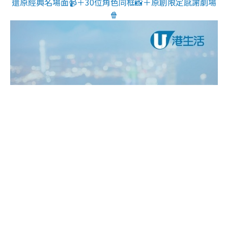
還原經典名場面📹＋30位角色同框📸＋原創限定感謝劇場
🍿