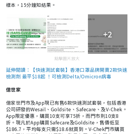
樣本，15分鐘知結果。
+2
點擊圖片放大
延伸閱讀：【快速測試套裝】香港口罩品牌開賣2款快速
檢測劑 最平$18起 ！可檢測Delta/Omicron病毒
億世家
億家世門市及App現已有售6款快速測試套裝，包括香港
公司研發的Wesail、Goldsite、Safecare、及V-Chek。
App限定優惠，購買10支可享75折，而門市則10支8
折。現凡於App購買Safecare及Goldsite，售價低至
$186.7，平均每支只需$18.6就買到。V-Chek門市購買