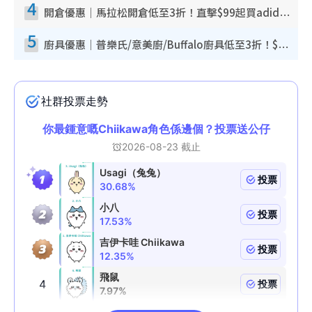
4
開倉優惠｜馬拉松開倉低至3折！直擊$99起買adidas／New Balance／Puma鞋款 STANLEY保溫杯劈價至$119起
5
廚具優惠｜普樂氏/意美廚/Buffalo廚具低至3折！$89起買煎鍋／炒鑊／個人鍋 同場小家電激減至$99起