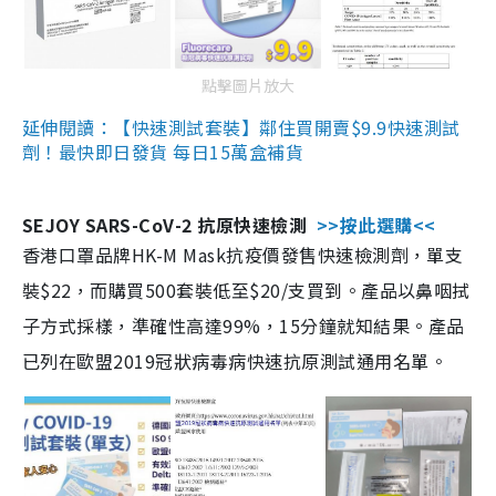
點擊圖片放大
延伸閱讀：【快速測試套裝】鄰住買開賣$9.9快速測試
劑！最快即日發貨 每日15萬盒補貨
SEJOY SARS-CoV-2 抗原快速檢測
>>按此選購<<
香港口罩品牌HK-M Mask抗疫價發售快速檢測劑，單支
裝$22，而購買500套裝低至$20/支買到。產品以鼻咽拭
子方式採樣，準確性高達99%，15分鐘就知結果。產品
已列在歐盟2019冠狀病毒病快速抗原測試通用名單。