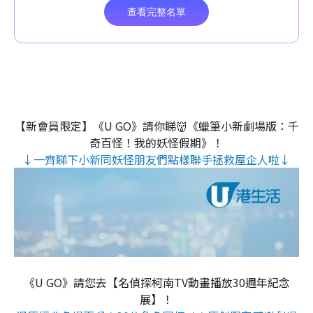
【新會員限定】《U GO》請你睇👹《蠟筆小新劇場版：千
奇百怪！我的妖怪假期》！
↓一齊睇下小新同妖怪朋友們點樣聯手拯救屋企人啦↓
《U GO》請您去【名偵探柯南TV動畫播放30週年紀念
展】！