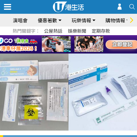
演唱會
優惠著數
玩樂情報
購物情報
熱門關鍵字：
公屋熱話
娛樂新聞
定期存款