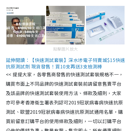
點擊圖片放大
延伸閱讀：【快速測試套裝】深水埗電子特賣城$15快速
抗原測試劑 現貨發售！買10支再送3支檢測棒
<< 提提大家，各零售商發售的快速測試套裝規格不一，
購買市面上不同品牌的快速測試套裝前請留意售賣平台
及該品牌的快速測試套裝使用方法、條款及細則，大家
亦可參考香港衞生署表列認可2019冠狀病毒病快速抗原
測試、歐盟2019冠狀病毒病快速抗原測試通用名單，購
買前留意訂購平台的使用條款及細則，一切以訂購平台
公佈的價錢為準。數量有限，售完即止；所有優惠細則