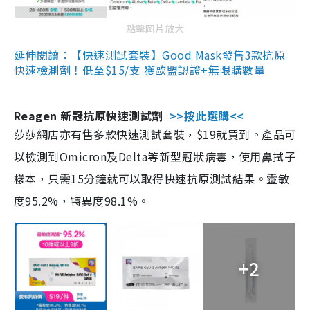
點擊圖片放大
延伸閱讀：【快速測試套裝】Good Mask發售3款抗原
快速檢測劑！低至$15/支 獲歐盟認證+無限購數量
Reagen 新冠抗原快速測試劑
>>按此選購<<
莎莎網店亦有售多款快速測試套裝，$19就買到。產品可
以檢測到Omicron及Delta等新型冠狀病毒，使用鼻拭子
樣本，只需15分鐘就可以取得快速抗原測試結果。靈敏
度95.2%，特異度98.1%。
+2