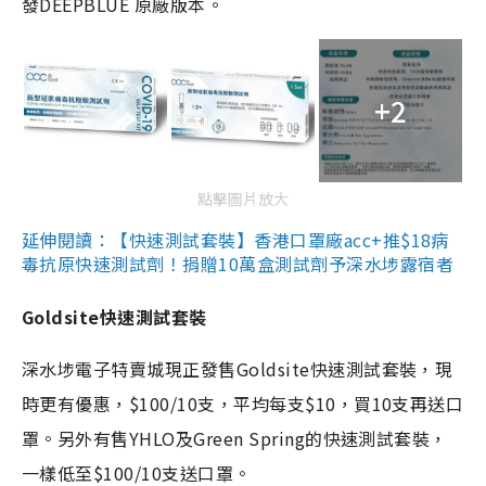
發DEEPBLUE 原廠版本。
+2
點擊圖片放大
延伸閱讀：【快速測試套裝】香港口罩廠acc+推$18病
毒抗原快速測試劑！捐贈10萬盒測試劑予深水埗露宿者
Goldsite快速測試套裝
深水埗電子特賣城現正發售Goldsite快速測試套裝，現
時更有優惠，$100/10支，平均每支$10，買10支再送口
罩。另外有售YHLO及Green Spring的快速測試套裝，
一樣低至$100/10支送口罩。