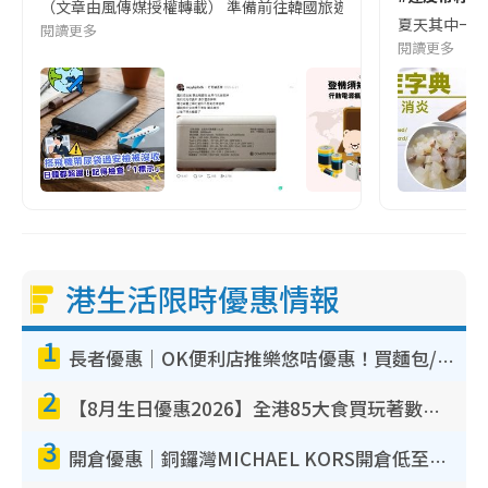
（文章由風傳媒授權轉載） 準備前往韓國旅遊的民眾，近期要特別留
夏天其中一種時
閱讀更多
閱讀更多
港生活限時優惠情報
1
長者優惠｜OK便利店推樂悠咭優惠！買麵包/牛奶/保健品拍卡即減
2
【8月生日優惠2026】全港85大食買玩著數攻略 自助餐/火鍋放題同行免費＋誠品/DONKI送現金券
3
開倉優惠｜銅鑼灣MICHAEL KORS開倉低至17折！直擊$500起買手袋/銀包/鞋款 必買經典Jet Set系列