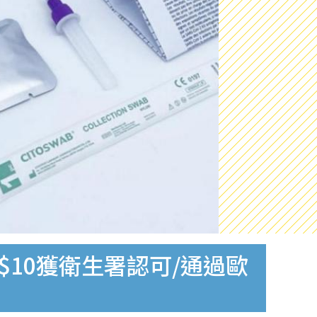
$10獲衛生署認可/通過歐