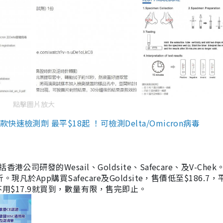
點擊圖片放大
檢測劑 最平$18起 ！可檢測Delta/Omicron病毒
研發的Wesail、Goldsite、Safecare、及V-Chek。
凡於App購買Safecare及Goldsite，售價低至$186.7
均不用$17.9就買到，數量有限，售完即止。