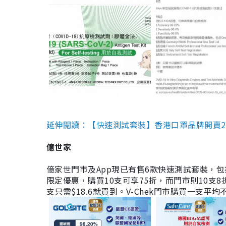
延伸閱讀：【快速測試套裝】香港口罩品牌開賣2款快速
億世家
億家世門市及App現已有售6款快速測試套裝，包括香港公司
限定優惠，購買10支可享75折，而門市則10支8折。現
支只需$18.6就買到。V-Chek門市購買一支平