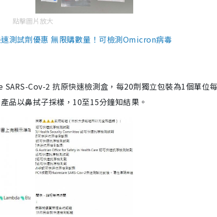
點擊圖片放大
測試劑優惠 無限購數量！可檢測Omicron病毒
are SARS-Cov-2 抗原快速檢測盒，每20劑獨立包裝為1個單位
5。產品以鼻拭子採樣，10至15分鐘知結果。