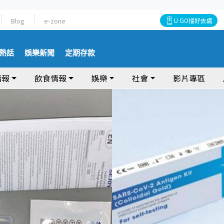
Blog
e-zone
U GO搵好去處
熱話
娛樂新聞
定期存款
情報
飲食情報
娛樂
社會
影片專區