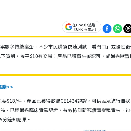
在Google追蹤
《UHK 港生活》
診個案數字持續高企。不少市民購買快速測試「看門口」或陽性後
以下買到，最平$10有交易！產品已獲衛生署認可，或通過歐盟
選購<<
惠價只要$18/件。產品已獲得歐盟CE1434認證，可供民眾進行自
性99.8%，已經通過臨床實驗認證，有效檢測新冠病毒變種毒株，
，15分鐘知結果。