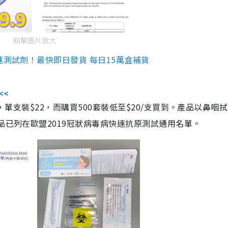
點擊圖片放大
速測試劑！最快即日發貨 每日15萬盒補貨
<<
，單支裝$22，而購買500套裝低至$20/支買到。產品以鼻咽
品已列在歐盟2019冠狀病毒病快速抗原測試通用名單。