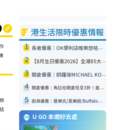
港生活限時優惠情報
1
作
長者優惠｜OK便利店推樂悠咭優惠！買麵包/牛奶/保健品拍卡即減
標
2
【8月生日優惠2026】全港85大食買玩著數攻略 自助餐/火鍋放題同行免費＋誠品/DONKI送現金券
3
開倉優惠｜銅鑼灣MICHAEL KORS開倉低至17折！直擊$500起買手袋/銀包/鞋款 必買經典Jet Set系列
4
開倉優惠｜馬拉松開倉低至3折！直擊$99起買adidas／New Balance／Puma鞋款 STANLEY保溫杯劈價至$119起
5
我檢
廚具優惠｜普樂氏/意美廚/Buffalo廚具低至3折！$89起買煎鍋／炒鑊／個人鍋 同場小家電激減至$99起
包括
U GO 本週好去處