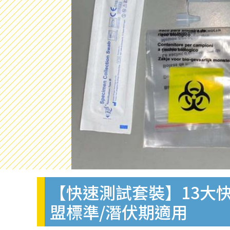
【快速測試套裝】13大快
盟標準/潛伏期適用