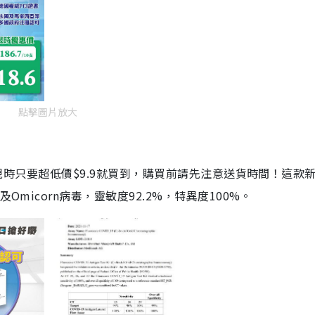
點擊圖片放大
劑，現時只要超低價$9.9就買到，購買前請先注意送貨時間！這款
Omicorn病毒，靈敏度92.2%，特異度100%。