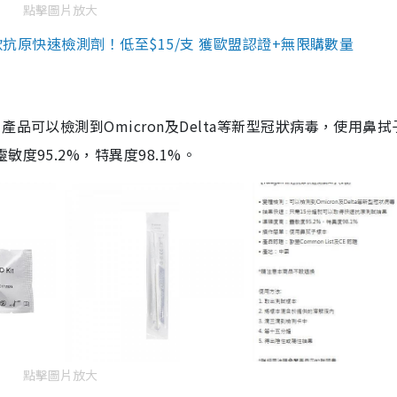
點擊圖片放大
3款抗原快速檢測劑！低至$15/支 獲歐盟認證+無限購數量
品可以檢測到Omicron及Delta等新型冠狀病毒，使用鼻拭
度95.2%，特異度98.1%。
點擊圖片放大