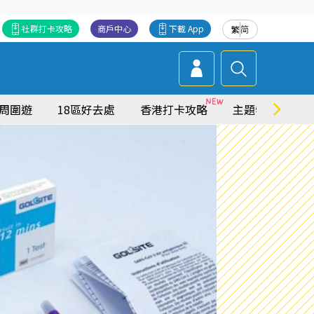
社群打卡攻略
商戶中心
下載 App
繁
简
周圍遊
18區好去處
香港打卡攻略
主題特集