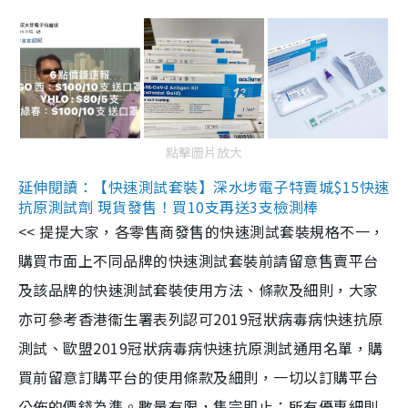
點擊圖片放大
延伸閱讀：【快速測試套裝】深水埗電子特賣城$15快速
抗原測試劑 現貨發售！買10支再送3支檢測棒
<< 提提大家，各零售商發售的快速測試套裝規格不一，
購買市面上不同品牌的快速測試套裝前請留意售賣平台
及該品牌的快速測試套裝使用方法、條款及細則，大家
亦可參考香港衞生署表列認可2019冠狀病毒病快速抗原
測試、歐盟2019冠狀病毒病快速抗原測試通用名單，購
買前留意訂購平台的使用條款及細則，一切以訂購平台
公佈的價錢為準。數量有限，售完即止；所有優惠細則