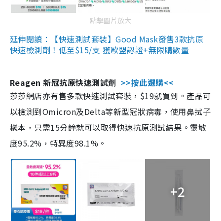
點擊圖片放大
延伸閱讀：【快速測試套裝】Good Mask發售3款抗原
快速檢測劑！低至$15/支 獲歐盟認證+無限購數量
Reagen 新冠抗原快速測試劑
>>按此選購<<
莎莎網店亦有售多款快速測試套裝，$19就買到。產品可
以檢測到Omicron及Delta等新型冠狀病毒，使用鼻拭子
樣本，只需15分鐘就可以取得快速抗原測試結果。靈敏
度95.2%，特異度98.1%。
+2