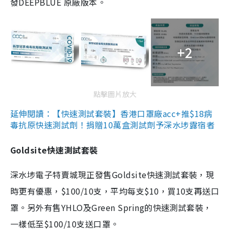
發DEEPBLUE 原廠版本。
+2
點擊圖片放大
延伸閱讀：【快速測試套裝】香港口罩廠acc+推$18病
毒抗原快速測試劑！捐贈10萬盒測試劑予深水埗露宿者
Goldsite快速測試套裝
深水埗電子特賣城現正發售Goldsite快速測試套裝，現
時更有優惠，$100/10支，平均每支$10，買10支再送口
罩。另外有售YHLO及Green Spring的快速測試套裝，
一樣低至$100/10支送口罩。