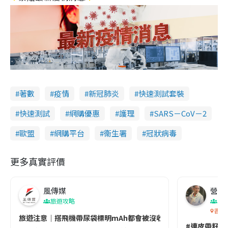
著數
疫情
新冠肺炎
快速測試套裝
快速測試
網購優惠
護理
SARS－CoV－2
歐盟
網購平台
衞生署
冠狀病毒
更多真實評價
風傳媒
營養教
旅遊攻略
生
香港
旅遊注意｜搭飛機帶尿袋標明mAh都會被沒收😱出發前切記檢查「1
#連皮帶籽都