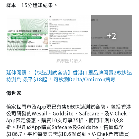
樣本，15分鐘知結果。
+2
點擊圖片放大
延伸閱讀：【快速測試套裝】香港口罩品牌開賣2款快速
檢測劑 最平$18起 ！可檢測Delta/Omicron病毒
億世家
億家世門市及App現已有售6款快速測試套裝，包括香港
公司研發的Wesail、Goldsite、Safecare、及V-Chek。
App限定優惠，購買10支可享75折，而門市則10支8
折。現凡於App購買Safecare及Goldsite，售價低至
$186.7，平均每支只需$18.6就買到。V-Chek門市購買