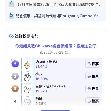
4
【8月生日優惠2026】全港85大食買玩著數攻略 自助餐/火鍋放題同行免費＋誠品/DONKI送現金券
5
開倉優惠｜銅鑼灣時代廣場Doughnut/Campo Marzio開倉低至1折！背囊、書包、手袋劈價$200起