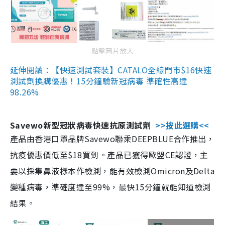
點擊圖片放大
延伸閱讀：【快速測試套裝】CATALO全線門市$16快速
測試劑換購優惠！15分鐘驗新冠病毒 準確性高達
98.26%
Savewo新型冠狀病毒快速抗原測試劑
>>按此選購<<
產品由香港口罩品牌Savewo聯乘DEEPBLUE合作推出，
抗疫優惠價低至$18買到。產品已獲得歐盟CE認證，主
要以採集鼻液樣本作檢測，能有效檢測Omicron及Delta
變種病毒，準確度達至99%，最快15分鐘就能知道檢測
結果。