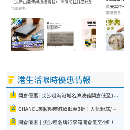
（文章由風傳媒授權轉載） 準備前往韓國旅遊的民眾，近期要特別留
夏天其中一種時
閱讀更多
閱讀更多
港生活限時優惠情報
1
開倉優惠 | 尖沙咀海港城名牌波鞋開倉低至1折！On鞋$899起／Joy&Peace鞋履$98起
2
CHANEL美妝限時減價低至3折！人氣粉底/唇膏/精華液低至$275！COCO香水都有平
3
開倉優惠｜尖沙咀名牌行李箱開倉低至4折！一連5日 American Tourister/ace./Hallmark $200起！