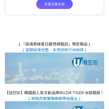
↓「森境奇緣夏日異想尋龍記」限定精品↓
↓漫遊秘境地墊、多用途旅行收納袋↓
【送您🐯】韓國超人氣文創品牌MUZIK TIGER 冰感風扇！
↓將萌虎嘅慵懶療癒帶返屋企↓