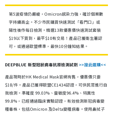
第5波疫情仍嚴峻，Omicron感染力強，確診個案數
字持續高企。不少市民購買快速測試「看門口」或
陽性後作每日檢測。精選13款優惠價快速測試套裝
$19以下買到，最平$10有交易！產品已獲衛生署認
可，或通過歐盟標準，最快10分鐘知結果。
DEEPBLUE 新型冠狀病毒抗原檢測試劑
>>按此選購<<
產品現時於HK Medical Mask官網有售，優惠價只要
$18/件。產品已獲得歐盟CE1434認證，可供民眾進行自
我檢測。準確度 99.03%、靈敏度96.4%、特異性
99.8%，已經通過臨床實驗認證，有效檢測新冠病毒變
種毒株，包括Omicron 及Delta變種病毒。使用鼻拭子