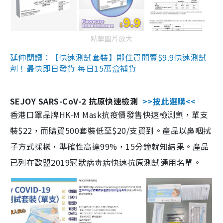
點擊圖片放大
延伸閱讀：【快速測試套裝】鄰住買開賣$9.9快速測試
劑！最快即日發貨 每日15萬盒補貨
SEJOY SARS-CoV-2 抗原快速檢測
>>按此選購<<
香港口罩品牌HK-M Mask抗疫價發售快速檢測劑，單支
裝$22，而購買500套裝低至$20/支買到。產品以鼻咽拭
子方式採樣，準確性高達99%，15分鐘就知結果。產品
已列在歐盟2019冠狀病毒病快速抗原測試通用名單。