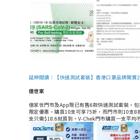
延伸閱讀：【快速測試套裝】香港口罩品牌開賣2款快速
億世家
億家世門市及App現已有售6款快速測試套裝，包括香港公司
限定優惠，購買10支可享75折，而門市則10支8折。現
支只需$18.6就買到。V-Chek門市購買一支平