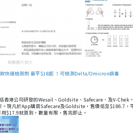
點擊圖片放大
檢測劑 最平$18起 ！可檢測Delta/Omicron病毒
研發的Wesail、Goldsite、Safecare、及V-Chek。
凡於App購買Safecare及Goldsite，售價低至$186.7
均不用$17.9就買到，數量有限，售完即止。