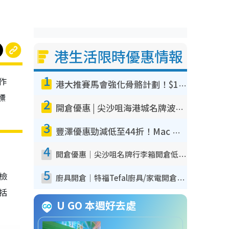
港生活限時優惠情報
1
作
港大推賽馬會強化骨骼計劃！$100骨質密度X光檢查 完成免費運動訓練送超市禮券！附參加資格
標
2
開倉優惠 | 尖沙咀海港城名牌波鞋開倉低至1折！On鞋$899起／Joy&Peace鞋履$98起
3
豐澤優惠勁減低至44折！Mac mini/iPhone17Pro大減價！廚房家電$220起
4
開倉優惠｜尖沙咀名牌行李箱開倉低至4折！一連5日 American Tourister/ace./Hallmark $200起！
5
我檢
廚具開倉｜特福Tefal廚具/家電開倉低至3折！$220起買平底鍋/炒鑊/湯煲！電飯煲/吸塵機/燙斗$418起
包括
U GO 本週好去處