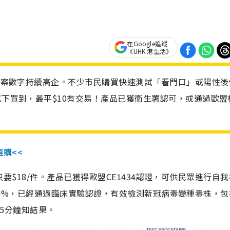
在Google追蹤
《UHK 港生活》
診個案數字持續高企。不少市民購買快速測試「看門口」或陽性後
以下買到，最平$10有交易！產品已獲衛生署認可，或通過歐盟
選購<<
惠價只要$18/件。產品已獲得歐盟CE1434認證，可供民眾進行自
性99.8%，已經通過臨床實驗認證，有效檢測新冠病毒變種毒株，
，15分鐘知結果。