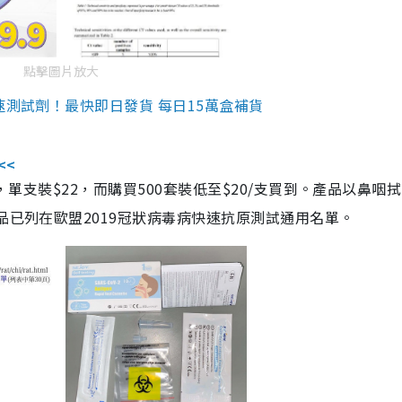
點擊圖片放大
速測試劑！最快即日發貨 每日15萬盒補貨
<<
，單支裝$22，而購買500套裝低至$20/支買到。產品以鼻咽
品已列在歐盟2019冠狀病毒病快速抗原測試通用名單。