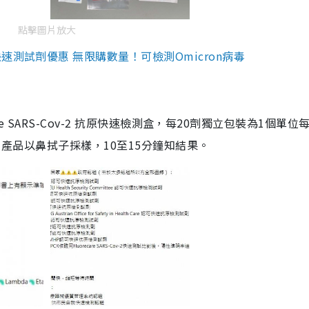
點擊圖片放大
測試劑優惠 無限購數量！可檢測Omicron病毒
are SARS-Cov-2 抗原快速檢測盒，每20劑獨立包裝為1個單位
5。產品以鼻拭子採樣，10至15分鐘知結果。