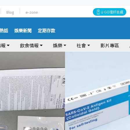
Blog
e-zone
U GO搵好去處
熱話
娛樂新聞
定期存款
情報
飲食情報
娛樂
社會
影片專區