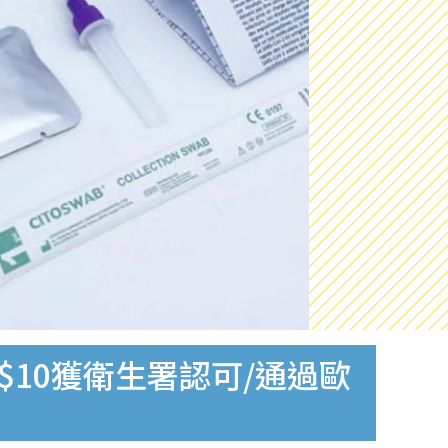
$10獲衛生署認可/通過歐