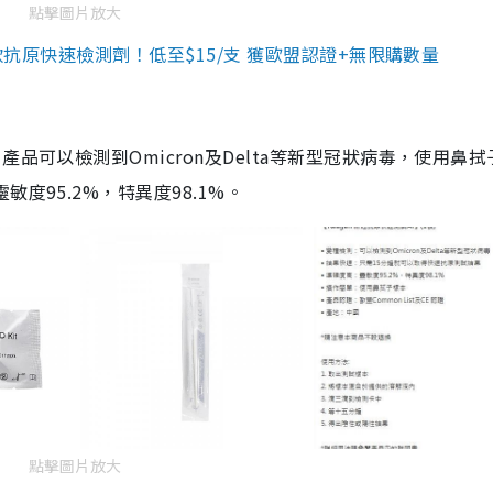
點擊圖片放大
3款抗原快速檢測劑！低至$15/支 獲歐盟認證+無限購數量
品可以檢測到Omicron及Delta等新型冠狀病毒，使用鼻拭
度95.2%，特異度98.1%。
點擊圖片放大