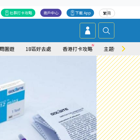
社群打卡攻略
商戶中心
下載 App
繁
简
周圍遊
18區好去處
香港打卡攻略
主題特集