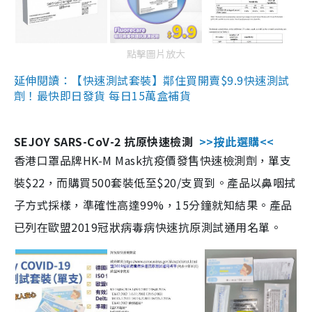
點擊圖片放大
延伸閱讀：【快速測試套裝】鄰住買開賣$9.9快速測試
劑！最快即日發貨 每日15萬盒補貨
SEJOY SARS-CoV-2 抗原快速檢測
>>按此選購<<
香港口罩品牌HK-M Mask抗疫價發售快速檢測劑，單支
裝$22，而購買500套裝低至$20/支買到。產品以鼻咽拭
子方式採樣，準確性高達99%，15分鐘就知結果。產品
已列在歐盟2019冠狀病毒病快速抗原測試通用名單。