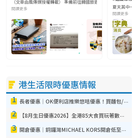
（文章由風傳媒授權轉載） 準備前往韓國旅遊的民眾，近期要特別留
夏天其中一種時
閱讀更多
閱讀更多
港生活限時優惠情報
1
長者優惠｜OK便利店推樂悠咭優惠！買麵包/牛奶/保健品拍卡即減
2
【8月生日優惠2026】全港85大食買玩著數攻略 自助餐/火鍋放題同行免費＋誠品/DONKI送現金券
3
開倉優惠｜銅鑼灣MICHAEL KORS開倉低至17折！直擊$500起買手袋/銀包/鞋款 必買經典Jet Set系列