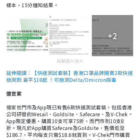
樣本，15分鐘知結果。
+2
點擊圖片放大
延伸閱讀：【快速測試套裝】香港口罩品牌開賣2款快速
檢測劑 最平$18起 ！可檢測Delta/Omicron病毒
億世家
億家世門市及App現已有售6款快速測試套裝，包括香港
公司研發的Wesail、Goldsite、Safecare、及V-Chek。
App限定優惠，購買10支可享75折，而門市則10支8
折。現凡於App購買Safecare及Goldsite，售價低至
$186.7，平均每支只需$18.6就買到。V-Chek門市購買