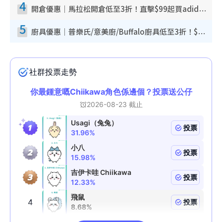
4
開倉優惠｜馬拉松開倉低至3折！直擊$99起買adidas／New Balance／Puma鞋款 STANLEY保溫杯劈價至$119起
5
廚具優惠｜普樂氏/意美廚/Buffalo廚具低至3折！$89起買煎鍋／炒鑊／個人鍋 同場小家電激減至$99起