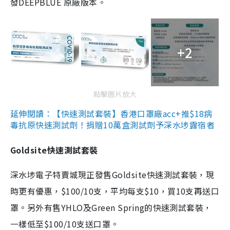
發DEEPBLUE 原廠版本。
+2
點擊圖片放大
延伸閱讀：【快速測試套裝】香港口罩廠acc+推$18病
毒抗原快速測試劑！捐贈10萬盒測試劑予深水埗露宿者
Goldsite快速測試套裝
深水埗電子特賣城現正發售Goldsite快速測試套裝，現
時更有優惠，$100/10支，平均每支$10，買10支再送口
罩。另外有售YHLO及Green Spring的快速測試套裝，
一樣低至$100/10支送口罩。