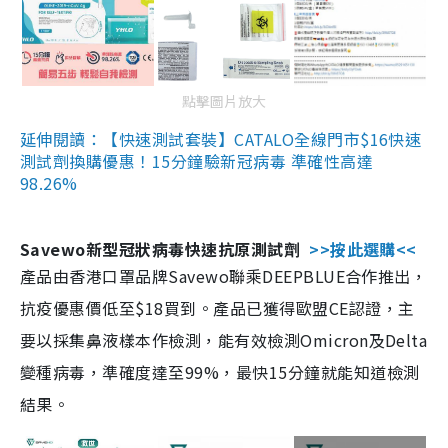
點擊圖片放大
延伸閱讀：【快速測試套裝】CATALO全線門市$16快速
測試劑換購優惠！15分鐘驗新冠病毒 準確性高達
98.26%
Savewo新型冠狀病毒快速抗原測試劑
>>按此選購<<
產品由香港口罩品牌Savewo聯乘DEEPBLUE合作推出，
抗疫優惠價低至$18買到。產品已獲得歐盟CE認證，主
要以採集鼻液樣本作檢測，能有效檢測Omicron及Delta
變種病毒，準確度達至99%，最快15分鐘就能知道檢測
結果。