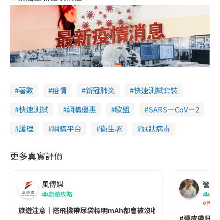
著數
疫情
新冠肺炎
快速測試套裝
快速測試
網購優惠
歐盟
SARS－CoV－2
護理
網購平台
衞生署
冠狀病毒
更多真實評價
風傳媒
營養教
旅遊攻略
生
香港
旅遊注意｜搭飛機帶尿袋標明mAh都會被沒收😱出發前切記檢查「1
#連皮帶籽都