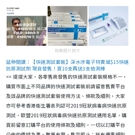
點擊圖片放大
延伸閱讀：【快速測試套裝】深水埗電子特賣城$15快速
抗原測試劑 現貨發售！買10支再送3支檢測棒
<< 提提大家，各零售商發售的快速測試套裝規格不一，
購買市面上不同品牌的快速測試套裝前請留意售賣平台
及該品牌的快速測試套裝使用方法、條款及細則，大家
亦可參考香港衞生署表列認可2019冠狀病毒病快速抗原
測試、歐盟2019冠狀病毒病快速抗原測試通用名單，購
買前留意訂購平台的使用條款及細則，一切以訂購平台
公佈的價錢為準。數量有限，售完即止；所有優惠細則