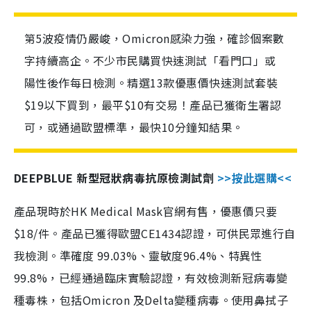
第5波疫情仍嚴峻，Omicron感染力強，確診個案數
字持續高企。不少市民購買快速測試「看門口」或
陽性後作每日檢測。精選13款優惠價快速測試套裝
$19以下買到，最平$10有交易！產品已獲衛生署認
可，或通過歐盟標準，最快10分鐘知結果。
DEEPBLUE 新型冠狀病毒抗原檢測試劑
>>按此選購<<
產品現時於HK Medical Mask官網有售，優惠價只要
$18/件。產品已獲得歐盟CE1434認證，可供民眾進行自
我檢測。準確度 99.03%、靈敏度96.4%、特異性
99.8%，已經通過臨床實驗認證，有效檢測新冠病毒變
種毒株，包括Omicron 及Delta變種病毒。使用鼻拭子