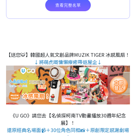
【送您🐯】韓國超人氣文創品牌MUZIK TIGER 冰感風扇！
↓將萌虎嘅慵懶療癒帶返屋企↓
《U GO》請您去【名偵探柯南TV動畫播放30週年紀念
展】！
還原經典名場面📹＋30位角色同框📸＋原創限定感謝劇場