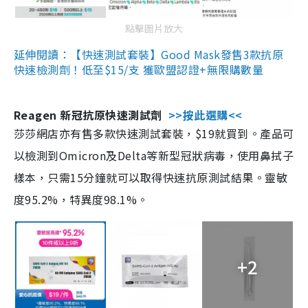
點擊圖片放大
延伸閱讀：【快速測試套裝】Good Mask發售3款抗原
快速檢測劑！低至$15/支 獲歐盟認證+無限購數量
Reagen 新冠抗原快速測試劑
>>按此選購<<
莎莎網店亦有售多款快速測試套裝，$19就買到。產品可
以檢測到Omicron及Delta等新型冠狀病毒，使用鼻拭子
樣本，只需15分鐘就可以取得快速抗原測試結果。靈敏
度95.2%，特異度98.1%。
+2