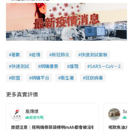
著數
疫情
新冠肺炎
快速測試套裝
快速測試
網購優惠
護理
SARS－CoV－2
歐盟
網購平台
衞生署
冠狀病毒
更多真實評價
風傳媒
Soul
旅遊攻略
生
旅遊注意｜搭飛機帶尿袋標明mAh都會被沒收😱出發前切記檢查「1
呢款魚油大家