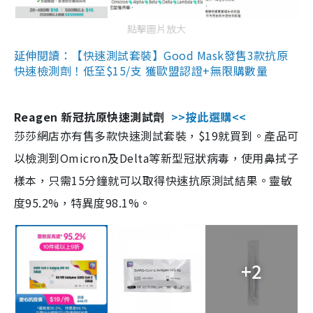
點擊圖片放大
延伸閱讀：【快速測試套裝】Good Mask發售3款抗原
快速檢測劑！低至$15/支 獲歐盟認證+無限購數量
Reagen 新冠抗原快速測試劑
>>按此選購<<
莎莎網店亦有售多款快速測試套裝，$19就買到。產品可
以檢測到Omicron及Delta等新型冠狀病毒，使用鼻拭子
樣本，只需15分鐘就可以取得快速抗原測試結果。靈敏
度95.2%，特異度98.1%。
+2