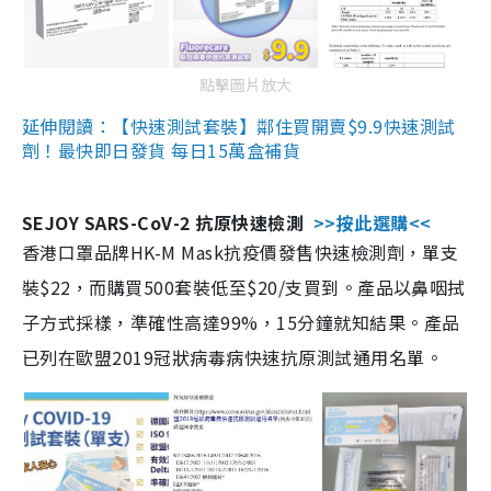
點擊圖片放大
延伸閱讀：【快速測試套裝】鄰住買開賣$9.9快速測試
劑！最快即日發貨 每日15萬盒補貨
SEJOY SARS-CoV-2 抗原快速檢測
>>按此選購<<
香港口罩品牌HK-M Mask抗疫價發售快速檢測劑，單支
裝$22，而購買500套裝低至$20/支買到。產品以鼻咽拭
子方式採樣，準確性高達99%，15分鐘就知結果。產品
已列在歐盟2019冠狀病毒病快速抗原測試通用名單。