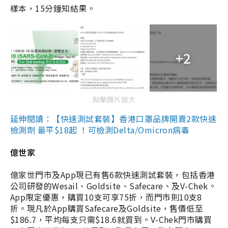
樣本，15分鐘知結果。
+2
點擊圖片放大
延伸閱讀：【快速測試套裝】香港口罩品牌開賣2款快速
檢測劑 最平$18起 ！可檢測Delta/Omicron病毒
億世家
億家世門市及App現已有售6款快速測試套裝，包括香港
公司研發的Wesail、Goldsite、Safecare、及V-Chek。
App限定優惠，購買10支可享75折，而門市則10支8
折。現凡於App購買Safecare及Goldsite，售價低至
$186.7，平均每支只需$18.6就買到。V-Chek門市購買