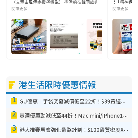
（文章由風傳媒授權轉載） 準備前往韓國旅遊的民眾，近期要特別留
💊 ｢精神返
閱讀更多
閱讀更多
港生活限時優惠情報
1
GU優惠｜手袋突發減價低至22折！$39買經典波士頓包/餃子袋！飾物同步減價$29起！
2
豐澤優惠勁減低至44折！Mac mini/iPhone17Pro大減價！廚房家電$220起
3
港大推賽馬會強化骨骼計劃！$100骨質密度X光檢查 完成免費運動訓練送超市禮券！附參加資格