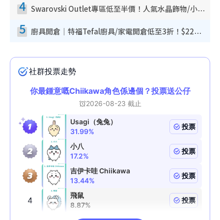
4
Swarovski Outlet專區低至半價！人氣水晶飾物/小擺設$138起！迪士尼款/水晶高跟鞋都有平
5
廚具開倉｜特福Tefal廚具/家電開倉低至3折！$220起買平底鍋/炒鑊/湯煲！電飯煲/吸塵機/燙斗$418起