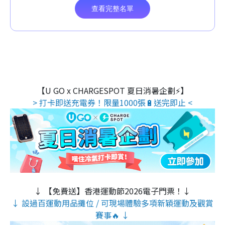
【U GO x CHARGESPOT 夏日消暑企劃⚡】
> 打卡即送充電券！限量1000張🔋送完即止 <
↓ 【免費送】香港運動節2026電子門票！↓
↓ 設過百運動用品攤位 / 可現場體驗多項新穎運動及觀賞
賽事🔥 ↓