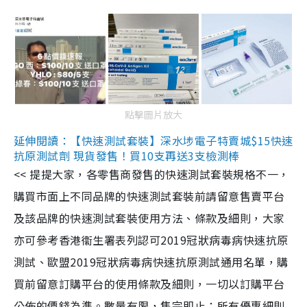
點擊圖片放大
延伸閱讀：【快速測試套裝】深水埗電子特賣城$15快速
抗原測試劑 現貨發售！買10支再送3支檢測棒
<< 提提大家，各零售商發售的快速測試套裝規格不一，
購買市面上不同品牌的快速測試套裝前請留意售賣平台
及該品牌的快速測試套裝使用方法、條款及細則，大家
亦可參考香港衞生署表列認可2019冠狀病毒病快速抗原
測試、歐盟2019冠狀病毒病快速抗原測試通用名單，購
買前留意訂購平台的使用條款及細則，一切以訂購平台
公佈的價錢為準。數量有限，售完即止；所有優惠細則