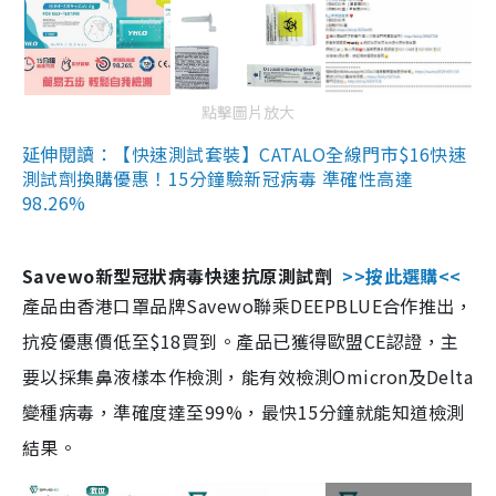
點擊圖片放大
延伸閱讀：【快速測試套裝】CATALO全線門市$16快速
測試劑換購優惠！15分鐘驗新冠病毒 準確性高達
98.26%
Savewo新型冠狀病毒快速抗原測試劑
>>按此選購<<
產品由香港口罩品牌Savewo聯乘DEEPBLUE合作推出，
抗疫優惠價低至$18買到。產品已獲得歐盟CE認證，主
要以採集鼻液樣本作檢測，能有效檢測Omicron及Delta
變種病毒，準確度達至99%，最快15分鐘就能知道檢測
結果。