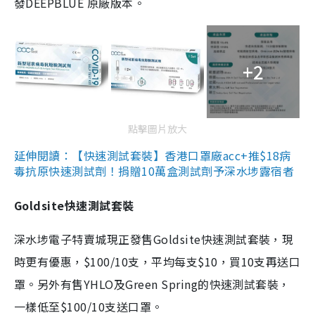
發DEEPBLUE 原廠版本。
+2
點擊圖片放大
延伸閱讀：【快速測試套裝】香港口罩廠acc+推$18病
毒抗原快速測試劑！捐贈10萬盒測試劑予深水埗露宿者
Goldsite快速測試套裝
深水埗電子特賣城現正發售Goldsite快速測試套裝，現
時更有優惠，$100/10支，平均每支$10，買10支再送口
罩。另外有售YHLO及Green Spring的快速測試套裝，
一樣低至$100/10支送口罩。