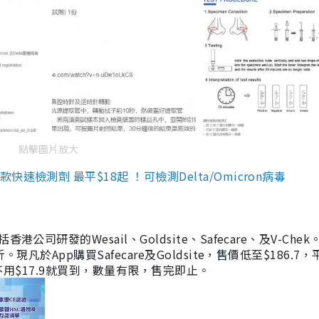
點擊圖片放大
檢測劑 最平$18起 ！可檢測Delta/Omicron病毒
研發的Wesail、Goldsite、Safecare、及V-Chek。
凡於App購買Safecare及Goldsite，售價低至$186.7
均不用$17.9就買到，數量有限，售完即止。