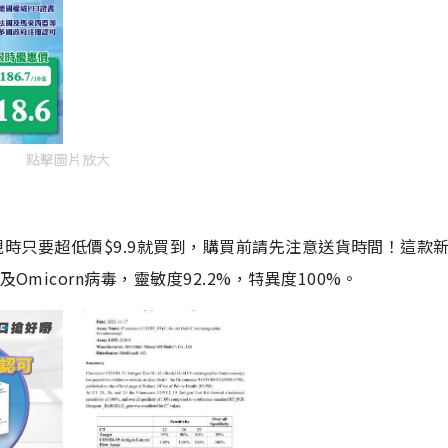
點擊圖片放大
劑，現時只要超低價$9.9就買到，購買前請先注意送貨時間！這款
Omicorn病毒，靈敏度92.2%，特異度100%。