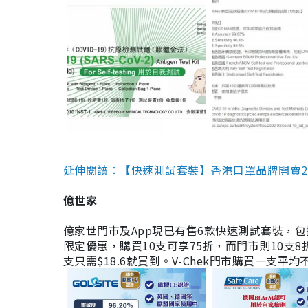
延伸閱讀：【快速測試套裝】香港口罩品牌開賣2款快速
億世家
億家世門市及App現已有售6款快速測試套裝，包括香港公司
限定優惠，購買10支可享75折，而門市則10支8折。現
支只需$18.6就買到。V-Chek門市購買一支平