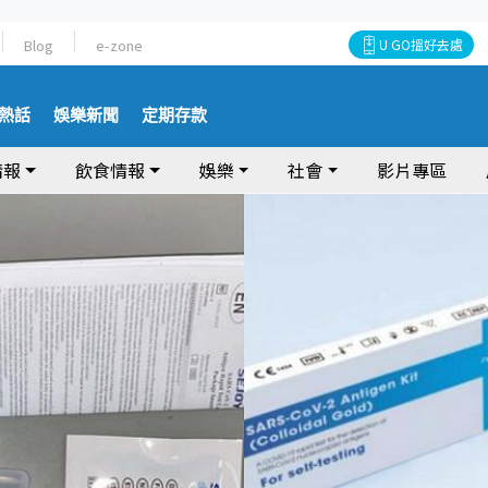
Blog
e-zone
U GO搵好去處
熱話
娛樂新聞
定期存款
情報
飲食情報
娛樂
社會
影片專區