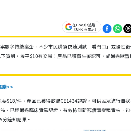
在Google追蹤
《UHK 港生活》
診個案數字持續高企。不少市民購買快速測試「看門口」或陽性後
以下買到，最平$10有交易！產品已獲衛生署認可，或通過歐盟
選購<<
惠價只要$18/件。產品已獲得歐盟CE1434認證，可供民眾進行自
性99.8%，已經通過臨床實驗認證，有效檢測新冠病毒變種毒株，
，15分鐘知結果。