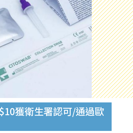
$10獲衛生署認可/通過歐