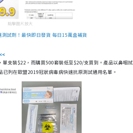
點擊圖片放大
速測試劑！最快即日發貨 每日15萬盒補貨
<<
，單支裝$22，而購買500套裝低至$20/支買到。產品以鼻咽
品已列在歐盟2019冠狀病毒病快速抗原測試通用名單。