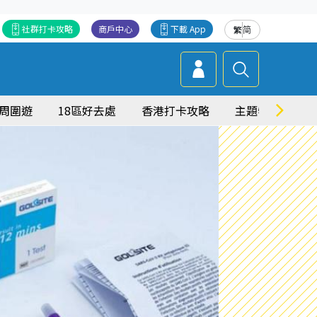
社群打卡攻略
商戶中心
下載 App
繁
简
周圍遊
18區好去處
香港打卡攻略
主題特集