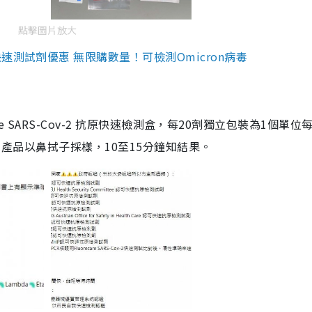
點擊圖片放大
測試劑優惠 無限購數量！可檢測Omicron病毒
are SARS-Cov-2 抗原快速檢測盒，每20劑獨立包裝為1個單位
5。產品以鼻拭子採樣，10至15分鐘知結果。