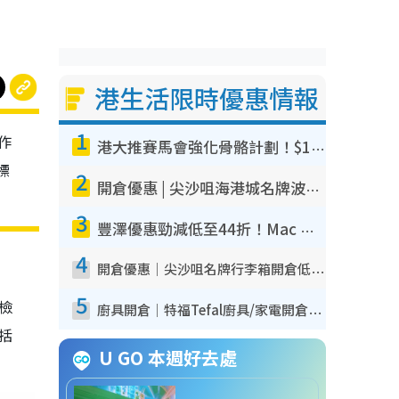
港生活限時優惠情報
1
作
港大推賽馬會強化骨骼計劃！$100骨質密度X光檢查 完成免費運動訓練送超市禮券！附參加資格
標
2
開倉優惠 | 尖沙咀海港城名牌波鞋開倉低至1折！On鞋$899起／Joy&Peace鞋履$98起
3
豐澤優惠勁減低至44折！Mac mini/iPhone17Pro大減價！廚房家電$220起
4
開倉優惠｜尖沙咀名牌行李箱開倉低至4折！一連5日 American Tourister/ace./Hallmark $200起！
5
我檢
廚具開倉｜特福Tefal廚具/家電開倉低至3折！$220起買平底鍋/炒鑊/湯煲！電飯煲/吸塵機/燙斗$418起
包括
U GO 本週好去處