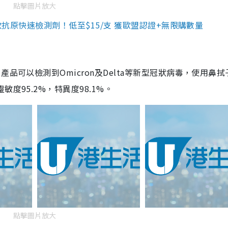
點擊圖片放大
3款抗原快速檢測劑！低至$15/支 獲歐盟認證+無限購數量
品可以檢測到Omicron及Delta等新型冠狀病毒，使用鼻拭
度95.2%，特異度98.1%。
點擊圖片放大