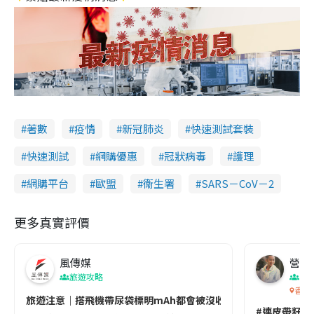
著數
疫情
新冠肺炎
快速測試套裝
快速測試
網購優惠
冠狀病毒
護理
網購平台
歐盟
衞生署
SARS－CoV－2
更多真實評價
風傳媒
營養教
旅遊攻略
生
香港
旅遊注意｜搭飛機帶尿袋標明mAh都會被沒收😱出發前切記檢查「1
#連皮帶籽都