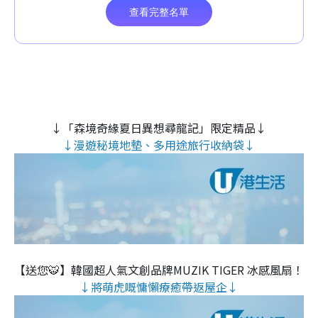
↓「森境奇緣夏日異想尋龍記」限定精品↓
↓漫遊秘境地墊、多用途旅行收納袋↓
【送您🐯】韓國超人氣文創品牌MUZIK TIGER 冰感風扇！
↓將萌虎嘅慵懶療癒帶返屋企↓