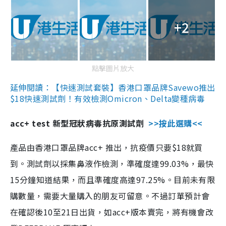
+2
點擊圖片放大
延伸閱讀：【快速測試套裝】香港口罩品牌Savewo推出
$18快速測試劑！有效檢測Omicron、Delta變種病毒
acc+ test 新型冠狀病毒抗原測試劑
>>按此選購<<
產品由香港口罩品牌acc+ 推出，抗疫價只要$18就買
到。測試劑以採集鼻液作檢測，準確度達99.03%，最快
15分鐘知道結果，而且準確度高達97.25%。目前未有限
購數量，需要大量購入的朋友可留意。不過訂單預計會
在確認後10至21日出貨，如acc+版本賣完，將有機會改