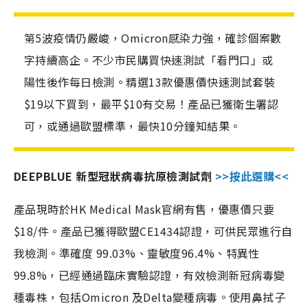
第5波疫情仍嚴峻，Omicron感染力強，確診個案數
字持續高企。不少市民購買快速測試「看門口」或
陽性後作每日檢測。精選13款優惠價快速測試套裝
$19以下買到，最平$10有交易！產品已獲衛生署認
可，或通過歐盟標準，最快10分鐘知結果。
DEEPBLUE 新型冠狀病毒抗原檢測試劑
>>按此選購<<
產品現時於HK Medical Mask官網有售，優惠價只要
$18/件。產品已獲得歐盟CE1434認證，可供民眾進行自
我檢測。準確度 99.03%、靈敏度96.4%、特異性
99.8%，已經通過臨床實驗認證，有效檢測新冠病毒變
種毒株，包括Omicron 及Delta變種病毒。使用鼻拭子