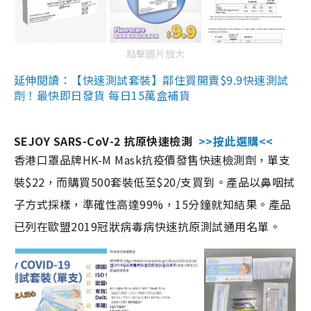
點擊圖片放大
延伸閱讀：【快速測試套裝】鄰住買開賣$9.9快速測試
劑！最快即日發貨 每日15萬盒補貨
SEJOY SARS-CoV-2 抗原快速檢測
>>按此選購<<
香港口罩品牌HK-M Mask抗疫價發售快速檢測劑，單支
裝$22，而購買500套裝低至$20/支買到。產品以鼻咽拭
子方式採樣，準確性高達99%，15分鐘就知結果。產品
已列在歐盟2019冠狀病毒病快速抗原測試通用名單。