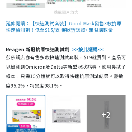
點擊圖片放大
延伸閱讀：【快速測試套裝】Good Mask發售3款抗原
快速檢測劑！低至$15/支 獲歐盟認證+無限購數量
Reagen 新冠抗原快速測試劑
>>按此選購<<
莎莎網店亦有售多款快速測試套裝，$19就買到。產品可
以檢測到Omicron及Delta等新型冠狀病毒，使用鼻拭子
樣本，只需15分鐘就可以取得快速抗原測試結果。靈敏
度95.2%，特異度98.1%。
+2