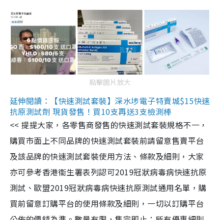
點擊圖片放大
延伸閱讀：【快速測試套裝】深水埗電子特賣城$15快速
抗原測試劑 現貨發售！買10支再送3支檢測棒
<< 提提大家，各零售商發售的快速測試套裝規格不一，
購買市面上不同品牌的快速測試套裝前請留意售賣平台
及該品牌的快速測試套裝使用方法、條款及細則，大家
亦可參考香港衞生署表列認可2019冠狀病毒病快速抗原
測試、歐盟2019冠狀病毒病快速抗原測試通用名單，購
買前留意訂購平台的使用條款及細則，一切以訂購平台
公佈的價錢為準。數量有限，售完即止；所有優惠細則