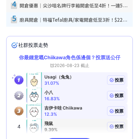
4
開倉優惠｜尖沙咀名牌行李箱開倉低至4折！一連5日 American Tourister/ace./Hallmark $200起！
5
廚具開倉｜特福Tefal廚具/家電開倉低至3折！$220起買平底鍋/炒鑊/湯煲！電飯煲/吸塵機/燙斗$418起