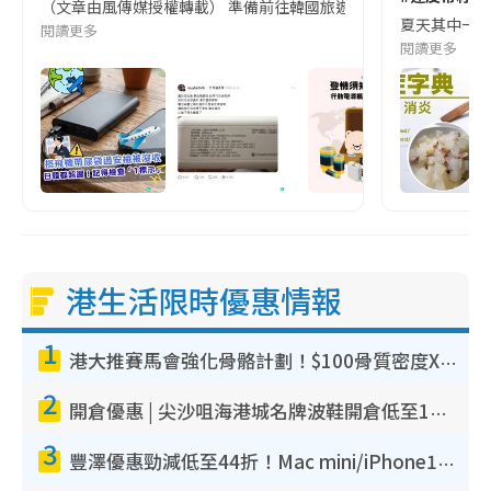
（文章由風傳媒授權轉載） 準備前往韓國旅遊的民眾，近期要特別留
夏天其中一種時
閱讀更多
閱讀更多
港生活限時優惠情報
1
港大推賽馬會強化骨骼計劃！$100骨質密度X光檢查 完成免費運動訓練送超市禮券！附參加資格
2
開倉優惠 | 尖沙咀海港城名牌波鞋開倉低至1折！On鞋$899起／Joy&Peace鞋履$98起
3
豐澤優惠勁減低至44折！Mac mini/iPhone17Pro大減價！廚房家電$220起