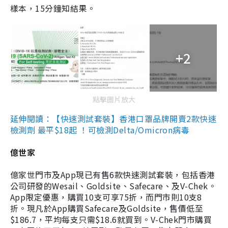
樣本，15分鐘知結果。
+2
點擊圖片放大
延伸閱讀：【快速測試套裝】香港口罩品牌開賣2款快速
檢測劑 最平$18起 ！可檢測Delta/Omicron病毒
億世家
億家世門市及App現已有售6款快速測試套裝，包括香港
公司研發的Wesail、Goldsite、Safecare、及V-Chek。
App限定優惠，購買10支可享75折，而門市則10支8
折。現凡於App購買Safecare及Goldsite，售價低至
$186.7，平均每支只需$18.6就買到。V-Chek門市購買