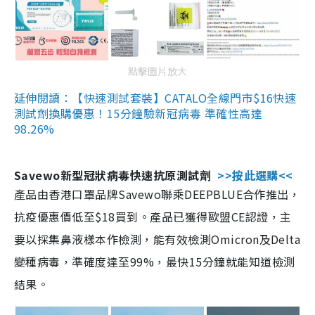
點擊圖片放大
延伸閱讀：【快速測試套裝】CATALO全線門市$16快速
測試劑換購優惠！15分鐘驗新冠病毒 準確性高達
98.26%
Savewo新型冠狀病毒快速抗原測試劑
>>按此選購<<
產品由香港口罩品牌Savewo聯乘DEEPBLUE合作推出，
抗疫優惠價低至$18買到。產品已獲得歐盟CE認證，主
要以採集鼻液樣本作檢測，能有效檢測Omicron及Delta
變種病毒，準確度達至99%，最快15分鐘就能知道檢測
結果。