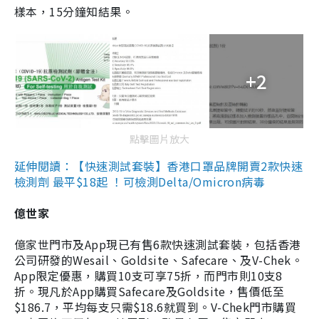
樣本，15分鐘知結果。
+2
點擊圖片放大
延伸閱讀：【快速測試套裝】香港口罩品牌開賣2款快速
檢測劑 最平$18起 ！可檢測Delta/Omicron病毒
億世家
億家世門市及App現已有售6款快速測試套裝，包括香港
公司研發的Wesail、Goldsite、Safecare、及V-Chek。
App限定優惠，購買10支可享75折，而門市則10支8
折。現凡於App購買Safecare及Goldsite，售價低至
$186.7，平均每支只需$18.6就買到。V-Chek門市購買