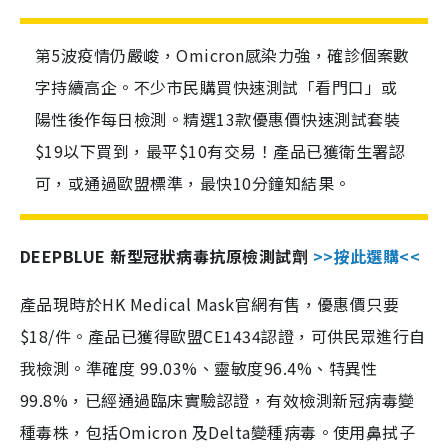
第5波疫情仍嚴峻，Omicron感染力強，確診個案數
字持續高企。不少市民購買快速測試「看門口」或
陽性後作每日檢測。精選13款優惠價快速測試套裝
$19以下買到，最平$10有交易！產品已獲衛生署認
可，或通過歐盟標準，最快10分鐘知結果。
DEEPBLUE 新型冠狀病毒抗原檢測試劑
>>按此選購<<
產品現時於HK Medical Mask官網有售，優惠價只要
$18/件。產品已獲得歐盟CE1434認證，可供民眾進行自
我檢測。準確度 99.03%、靈敏度96.4%、特異性
99.8%，已經通過臨床實驗認證，有效檢測新冠病毒變
種毒株，包括Omicron 及Delta變種病毒。使用鼻拭子