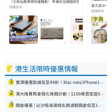
（文章由風傳媒授權轉載） 準備前往韓國旅遊的民眾，近期要特別留
夏天其中一種時
閱讀更多
閱讀更多
港生活限時優惠情報
1
豐澤優惠勁減低至44折！Mac mini/iPhone17Pro大減價！廚房家電$220起
2
港大推賽馬會強化骨骼計劃！$100骨質密度X光檢查 完成免費運動訓練送超市禮券！附參加資格
3
開倉優惠 | 尖沙咀海港城名牌波鞋開倉低至1折！On鞋$899起／Joy&Peace鞋履$98起