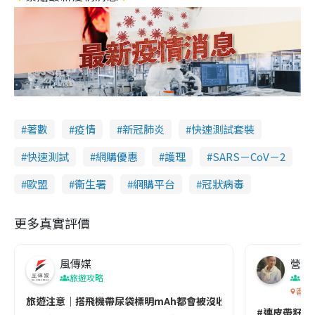
著數
疫情
新冠肺炎
快速測試套裝
快速測試
網購優惠
護理
SARS－CoV－2
歐盟
衞生署
網購平台
冠狀病毒
更多真實評價
風傳媒
營養教
旅遊攻略
生
香港
旅遊注意｜搭飛機帶尿袋標明mAh都會被沒收😱出發前切記檢查「1
#連皮帶籽都