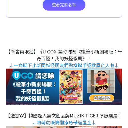
【新會員限定】《U GO》請你睇👹《蠟筆小新劇場版：千
奇百怪！我的妖怪假期》！
↓一齊睇下小新同妖怪朋友們點樣聯手拯救屋企人啦↓
【送您🐯】韓國超人氣文創品牌MUZIK TIGER 冰感風扇！
↓將萌虎嘅慵懶療癒帶返屋企↓