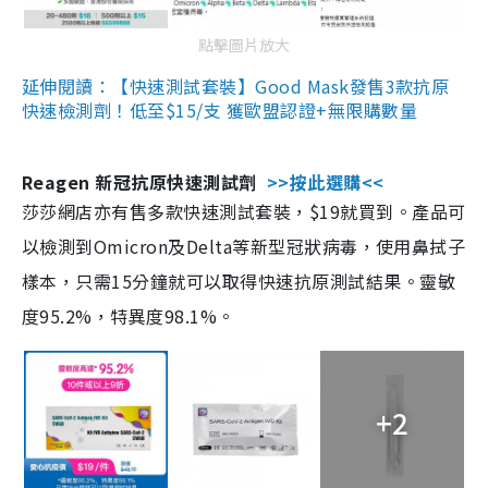
點擊圖片放大
延伸閱讀：【快速測試套裝】Good Mask發售3款抗原
快速檢測劑！低至$15/支 獲歐盟認證+無限購數量
Reagen 新冠抗原快速測試劑
>>按此選購<<
莎莎網店亦有售多款快速測試套裝，$19就買到。產品可
以檢測到Omicron及Delta等新型冠狀病毒，使用鼻拭子
樣本，只需15分鐘就可以取得快速抗原測試結果。靈敏
度95.2%，特異度98.1%。
+2