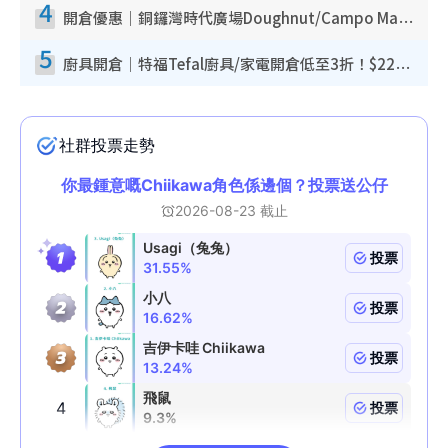
4
開倉優惠｜銅鑼灣時代廣場Doughnut/Campo Marzio開倉低至1折！背囊、書包、手袋劈價$200起
5
廚具開倉｜特福Tefal廚具/家電開倉低至3折！$220起買平底鍋/炒鑊/湯煲！電飯煲/吸塵機/燙斗$418起