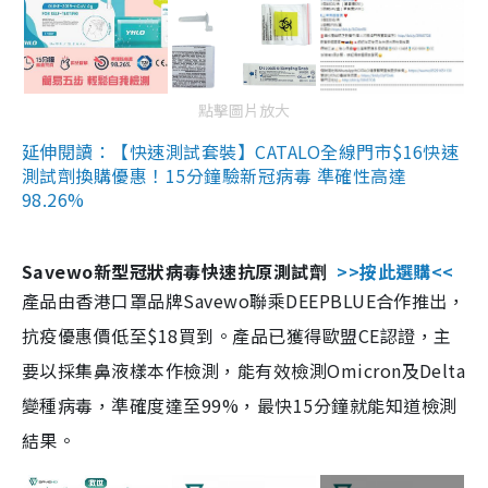
點擊圖片放大
延伸閱讀：【快速測試套裝】CATALO全線門市$16快速
測試劑換購優惠！15分鐘驗新冠病毒 準確性高達
98.26%
Savewo新型冠狀病毒快速抗原測試劑
>>按此選購<<
產品由香港口罩品牌Savewo聯乘DEEPBLUE合作推出，
抗疫優惠價低至$18買到。產品已獲得歐盟CE認證，主
要以採集鼻液樣本作檢測，能有效檢測Omicron及Delta
變種病毒，準確度達至99%，最快15分鐘就能知道檢測
結果。