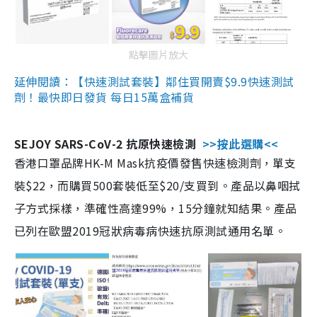
點擊圖片放大
延伸閱讀：【快速測試套裝】鄰住買開賣$9.9快速測試
劑！最快即日發貨 每日15萬盒補貨
SEJOY SARS-CoV-2 抗原快速檢測
>>按此選購<<
香港口罩品牌HK-M Mask抗疫價發售快速檢測劑，單支
裝$22，而購買500套裝低至$20/支買到。產品以鼻咽拭
子方式採樣，準確性高達99%，15分鐘就知結果。產品
已列在歐盟2019冠狀病毒病快速抗原測試通用名單。