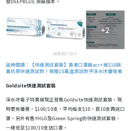
發DEEPBLUE 原廠版本。
+2
點擊圖片放大
延伸閱讀：【快速測試套裝】香港口罩廠acc+推$18病
毒抗原快速測試劑！捐贈10萬盒測試劑予深水埗露宿者
Goldsite快速測試套裝
深水埗電子特賣城現正發售Goldsite快速測試套裝，現
時更有優惠，$100/10支，平均每支$10，買10支再送口
罩。另外有售YHLO及Green Spring的快速測試套裝，
一樣低至$100/10支送口罩。