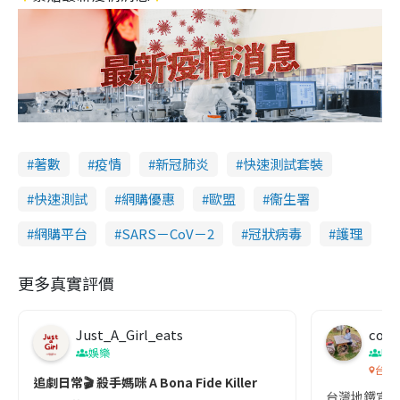
著數
疫情
新冠肺炎
快速測試套裝
快速測試
網購優惠
歐盟
衞生署
網購平台
SARS－CoV－2
冠狀病毒
護理
更多真實評價
Just_A_Girl_eats
co c
娛樂
吹
台灣
追劇日常🎬 殺手媽咪 A Bona Fide Killer
台灣地鐵宣