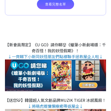
【新會員限定】《U GO》請你睇👹《蠟筆小新劇場版：千
奇百怪！我的妖怪假期》！
↓一齊睇下小新同妖怪朋友們點樣聯手拯救屋企人啦↓
【送您🐯】韓國超人氣文創品牌MUZIK TIGER 冰感風扇！
↓將萌虎嘅慵懶療癒帶返屋企↓