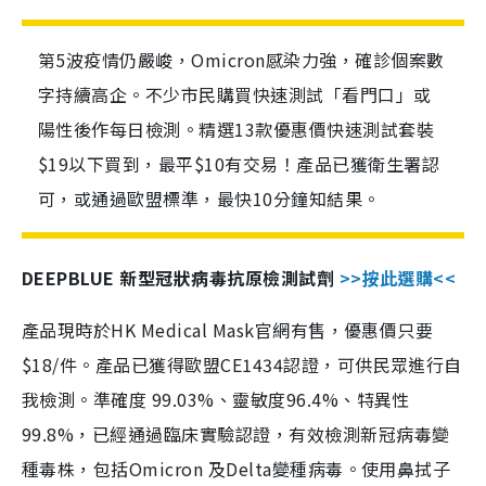
第5波疫情仍嚴峻，Omicron感染力強，確診個案數
字持續高企。不少市民購買快速測試「看門口」或
陽性後作每日檢測。精選13款優惠價快速測試套裝
$19以下買到，最平$10有交易！產品已獲衛生署認
可，或通過歐盟標準，最快10分鐘知結果。
DEEPBLUE 新型冠狀病毒抗原檢測試劑
>>按此選購<<
產品現時於HK Medical Mask官網有售，優惠價只要
$18/件。產品已獲得歐盟CE1434認證，可供民眾進行自
我檢測。準確度 99.03%、靈敏度96.4%、特異性
99.8%，已經通過臨床實驗認證，有效檢測新冠病毒變
種毒株，包括Omicron 及Delta變種病毒。使用鼻拭子