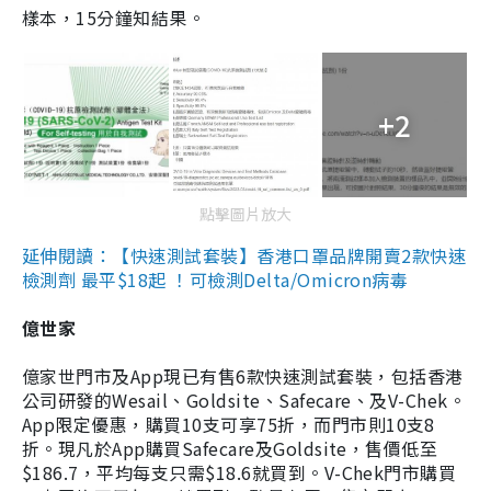
樣本，15分鐘知結果。
+2
點擊圖片放大
延伸閱讀：【快速測試套裝】香港口罩品牌開賣2款快速
檢測劑 最平$18起 ！可檢測Delta/Omicron病毒
億世家
億家世門市及App現已有售6款快速測試套裝，包括香港
公司研發的Wesail、Goldsite、Safecare、及V-Chek。
App限定優惠，購買10支可享75折，而門市則10支8
折。現凡於App購買Safecare及Goldsite，售價低至
$186.7，平均每支只需$18.6就買到。V-Chek門市購買