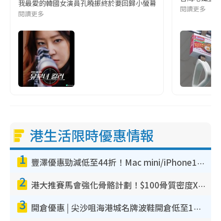
我最愛的韓國女演員孔曉振終於要回歸小螢幕啦!這次的劇本改編自同名
閱讀更多
閱讀更多
港生活限時優惠情報
1
豐澤優惠勁減低至44折！Mac mini/iPhone17Pro大減價！廚房家電$220起
2
港大推賽馬會強化骨骼計劃！$100骨質密度X光檢查 完成免費運動訓練送超市禮券！附參加資格
3
開倉優惠 | 尖沙咀海港城名牌波鞋開倉低至1折！On鞋$899起／Joy&Peace鞋履$98起