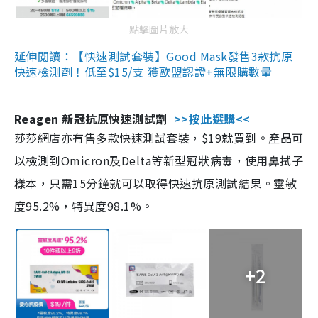
點擊圖片放大
延伸閱讀：【快速測試套裝】Good Mask發售3款抗原
快速檢測劑！低至$15/支 獲歐盟認證+無限購數量
Reagen 新冠抗原快速測試劑
>>按此選購<<
莎莎網店亦有售多款快速測試套裝，$19就買到。產品可
以檢測到Omicron及Delta等新型冠狀病毒，使用鼻拭子
樣本，只需15分鐘就可以取得快速抗原測試結果。靈敏
度95.2%，特異度98.1%。
+2