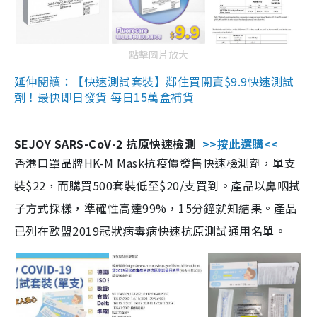
點擊圖片放大
延伸閱讀：【快速測試套裝】鄰住買開賣$9.9快速測試
劑！最快即日發貨 每日15萬盒補貨
SEJOY SARS-CoV-2 抗原快速檢測
>>按此選購<<
香港口罩品牌HK-M Mask抗疫價發售快速檢測劑，單支
裝$22，而購買500套裝低至$20/支買到。產品以鼻咽拭
子方式採樣，準確性高達99%，15分鐘就知結果。產品
已列在歐盟2019冠狀病毒病快速抗原測試通用名單。