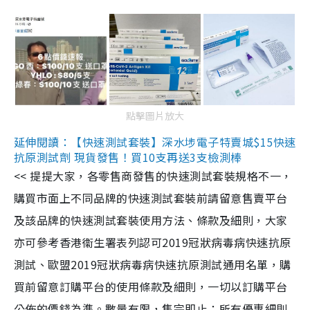
點擊圖片放大
延伸閱讀：【快速測試套裝】深水埗電子特賣城$15快速
抗原測試劑 現貨發售！買10支再送3支檢測棒
<< 提提大家，各零售商發售的快速測試套裝規格不一，
購買市面上不同品牌的快速測試套裝前請留意售賣平台
及該品牌的快速測試套裝使用方法、條款及細則，大家
亦可參考香港衞生署表列認可2019冠狀病毒病快速抗原
測試、歐盟2019冠狀病毒病快速抗原測試通用名單，購
買前留意訂購平台的使用條款及細則，一切以訂購平台
公佈的價錢為準。數量有限，售完即止；所有優惠細則