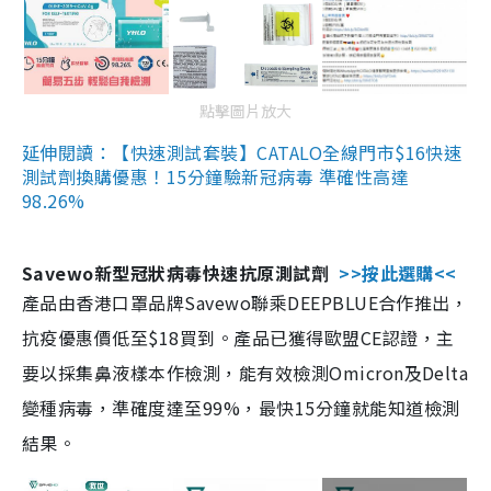
點擊圖片放大
延伸閱讀：【快速測試套裝】CATALO全線門市$16快速
測試劑換購優惠！15分鐘驗新冠病毒 準確性高達
98.26%
Savewo新型冠狀病毒快速抗原測試劑
>>按此選購<<
產品由香港口罩品牌Savewo聯乘DEEPBLUE合作推出，
抗疫優惠價低至$18買到。產品已獲得歐盟CE認證，主
要以採集鼻液樣本作檢測，能有效檢測Omicron及Delta
變種病毒，準確度達至99%，最快15分鐘就能知道檢測
結果。