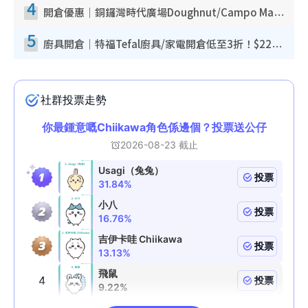
4
開倉優惠｜銅鑼灣時代廣場Doughnut/Campo Marzio開倉低至1折！背囊、書包、手袋劈價$200起
5
廚具開倉｜特福Tefal廚具/家電開倉低至3折！$220起買平底鍋/炒鑊/湯煲！電飯煲/吸塵機/燙斗$418起