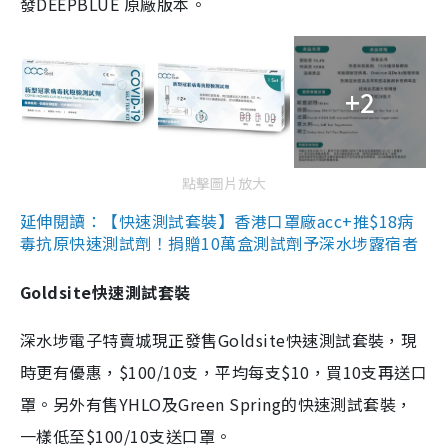
發DEEPBLUE 原廠版本。
+2
點擊圖片放大
延伸閱讀：【快速測試套裝】香港口罩廠acc+推$18病
毒抗原快速測試劑！捐贈10萬盒測試劑予深水埗露宿者
Goldsite快速測試套裝
深水埗電子特賣城現正發售Goldsite快速測試套裝，現
時更有優惠，$100/10支，平均每支$10，買10支再送口
罩。另外有售YHLO及Green Spring的快速測試套裝，
一樣低至$100/10支送口罩。