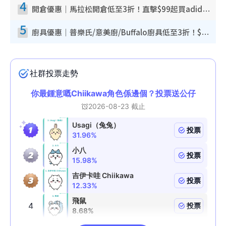
4
開倉優惠｜馬拉松開倉低至3折！直擊$99起買adidas／New Balance／Puma鞋款 STANLEY保溫杯劈價至$119起
5
廚具優惠｜普樂氏/意美廚/Buffalo廚具低至3折！$89起買煎鍋／炒鑊／個人鍋 同場小家電激減至$99起