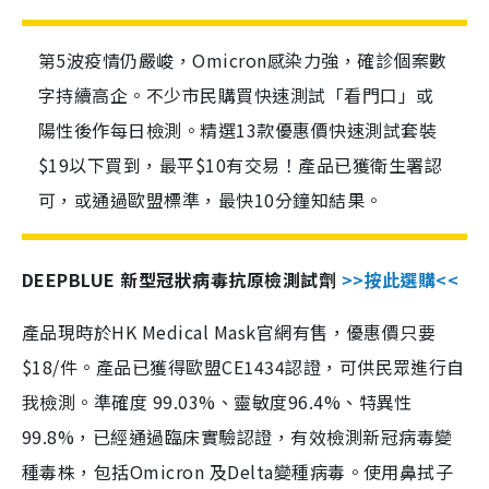
第5波疫情仍嚴峻，Omicron感染力強，確診個案數
字持續高企。不少市民購買快速測試「看門口」或
陽性後作每日檢測。精選13款優惠價快速測試套裝
$19以下買到，最平$10有交易！產品已獲衛生署認
可，或通過歐盟標準，最快10分鐘知結果。
DEEPBLUE 新型冠狀病毒抗原檢測試劑
>>按此選購<<
產品現時於HK Medical Mask官網有售，優惠價只要
$18/件。產品已獲得歐盟CE1434認證，可供民眾進行自
我檢測。準確度 99.03%、靈敏度96.4%、特異性
99.8%，已經通過臨床實驗認證，有效檢測新冠病毒變
種毒株，包括Omicron 及Delta變種病毒。使用鼻拭子