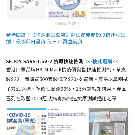
點擊圖片放大
延伸閱讀：【快速測試套裝】鄰住買開賣$9.9快速測試
劑！最快即日發貨 每日15萬盒補貨
SEJOY SARS-CoV-2 抗原快速檢測
>>按此選購<<
香港口罩品牌HK-M Mask抗疫價發售快速檢測劑，單支
裝$22，而購買500套裝低至$20/支買到。產品以鼻咽拭
子方式採樣，準確性高達99%，15分鐘就知結果。產品
已列在歐盟2019冠狀病毒病快速抗原測試通用名單。