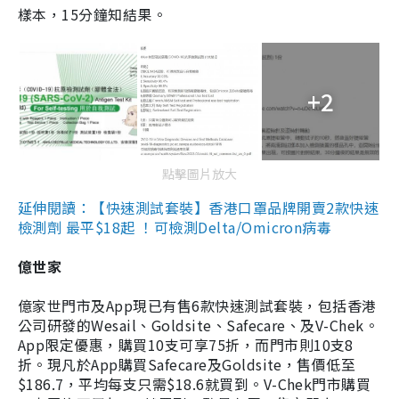
樣本，15分鐘知結果。
+2
點擊圖片放大
延伸閱讀：【快速測試套裝】香港口罩品牌開賣2款快速
檢測劑 最平$18起 ！可檢測Delta/Omicron病毒
億世家
億家世門市及App現已有售6款快速測試套裝，包括香港
公司研發的Wesail、Goldsite、Safecare、及V-Chek。
App限定優惠，購買10支可享75折，而門市則10支8
折。現凡於App購買Safecare及Goldsite，售價低至
$186.7，平均每支只需$18.6就買到。V-Chek門市購買