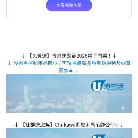
↓ 【免費送】香港運動節2026電子門票！↓
↓ 設過百運動用品攤位 / 可現場體驗多項新穎運動及觀賞
賽事🔥 ↓
↓ 【社群送您🎠】Chiikawa迴旋木⾺吊飾公仔✨↓