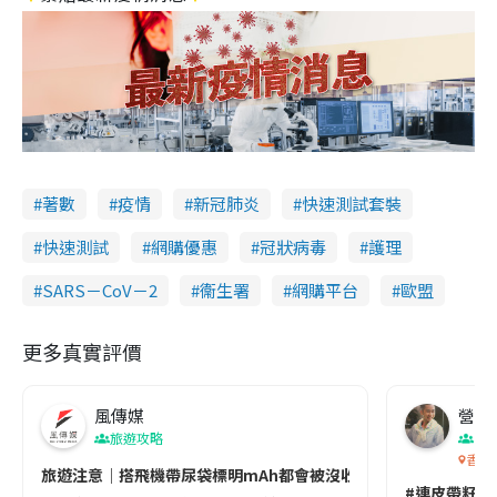
著數
疫情
新冠肺炎
快速測試套裝
快速測試
網購優惠
冠狀病毒
護理
SARS－CoV－2
衞生署
網購平台
歐盟
更多真實評價
風傳媒
營養教
旅遊攻略
生
香港
旅遊注意｜搭飛機帶尿袋標明mAh都會被沒收😱出發前切記檢查「1
#連皮帶籽都