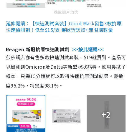
點擊圖片放大
延伸閱讀：【快速測試套裝】Good Mask發售3款抗原
快速檢測劑！低至$15/支 獲歐盟認證+無限購數量
Reagen 新冠抗原快速測試劑
>>按此選購<<
莎莎網店亦有售多款快速測試套裝，$19就買到。產品可
以檢測到Omicron及Delta等新型冠狀病毒，使用鼻拭子
樣本，只需15分鐘就可以取得快速抗原測試結果。靈敏
度95.2%，特異度98.1%。
+2