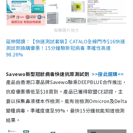
點擊圖片放大
延伸閱讀：【快速測試套裝】CATALO全線門市$16快速
測試劑換購優惠！15分鐘驗新冠病毒 準確性高達
98.26%
Savewo新型冠狀病毒快速抗原測試劑
>>按此選購<<
產品由香港口罩品牌Savewo聯乘DEEPBLUE合作推出，
抗疫優惠價低至$18買到。產品已獲得歐盟CE認證，主
要以採集鼻液樣本作檢測，能有效檢測Omicron及Delta
變種病毒，準確度達至99%，最快15分鐘就能知道檢測
結果。