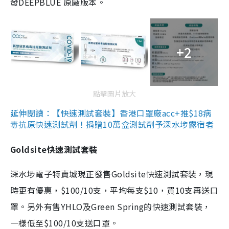
發DEEPBLUE 原廠版本。
+2
點擊圖片放大
延伸閱讀：【快速測試套裝】香港口罩廠acc+推$18病
毒抗原快速測試劑！捐贈10萬盒測試劑予深水埗露宿者
Goldsite快速測試套裝
深水埗電子特賣城現正發售Goldsite快速測試套裝，現
時更有優惠，$100/10支，平均每支$10，買10支再送口
罩。另外有售YHLO及Green Spring的快速測試套裝，
一樣低至$100/10支送口罩。