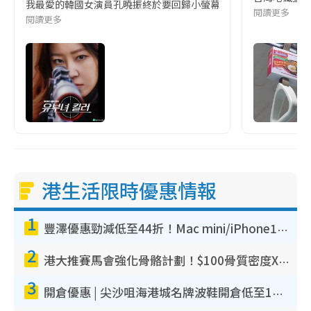
我最愛的韓國女演員孔曉振終於要回歸小螢幕啦!這次的劇本改編自同名
閱讀更多
閱讀更多
港生活限時優惠情報
1
豐澤優惠勁減低至44折！Mac mini/iPhone17Pro大減價！廚房家電$220起
2
港大推賽馬會強化骨骼計劃！$100骨質密度X光檢查 完成免費運動訓練送超市禮券！附參加資格
3
開倉優惠 | 尖沙咀海港城名牌波鞋開倉低至1折！On鞋$899起／Joy&Peace鞋履$98起