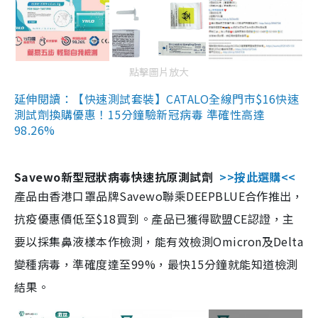
點擊圖片放大
延伸閱讀：【快速測試套裝】CATALO全線門市$16快速
測試劑換購優惠！15分鐘驗新冠病毒 準確性高達
98.26%
Savewo新型冠狀病毒快速抗原測試劑
>>按此選購<<
產品由香港口罩品牌Savewo聯乘DEEPBLUE合作推出，
抗疫優惠價低至$18買到。產品已獲得歐盟CE認證，主
要以採集鼻液樣本作檢測，能有效檢測Omicron及Delta
變種病毒，準確度達至99%，最快15分鐘就能知道檢測
結果。