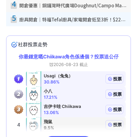
4
開倉優惠｜銅鑼灣時代廣場Doughnut/Campo Marzio開倉低至1折！背囊、書包、手袋劈價$200起
5
廚具開倉｜特福Tefal廚具/家電開倉低至3折！$220起買平底鍋/炒鑊/湯煲！電飯煲/吸塵機/燙斗$418起