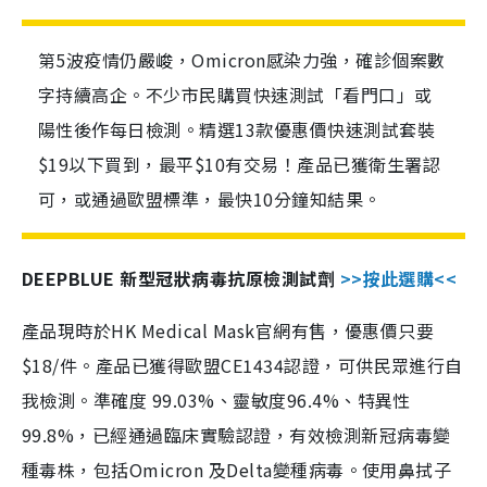
第5波疫情仍嚴峻，Omicron感染力強，確診個案數
字持續高企。不少市民購買快速測試「看門口」或
陽性後作每日檢測。精選13款優惠價快速測試套裝
$19以下買到，最平$10有交易！產品已獲衛生署認
可，或通過歐盟標準，最快10分鐘知結果。
DEEPBLUE 新型冠狀病毒抗原檢測試劑
>>按此選購<<
產品現時於HK Medical Mask官網有售，優惠價只要
$18/件。產品已獲得歐盟CE1434認證，可供民眾進行自
我檢測。準確度 99.03%、靈敏度96.4%、特異性
99.8%，已經通過臨床實驗認證，有效檢測新冠病毒變
種毒株，包括Omicron 及Delta變種病毒。使用鼻拭子