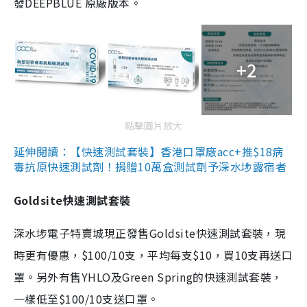
發DEEPBLUE 原廠版本。
+2
點擊圖片放大
延伸閱讀：【快速測試套裝】香港口罩廠acc+推$18病
毒抗原快速測試劑！捐贈10萬盒測試劑予深水埗露宿者
Goldsite快速測試套裝
深水埗電子特賣城現正發售Goldsite快速測試套裝，現
時更有優惠，$100/10支，平均每支$10，買10支再送口
罩。另外有售YHLO及Green Spring的快速測試套裝，
一樣低至$100/10支送口罩。