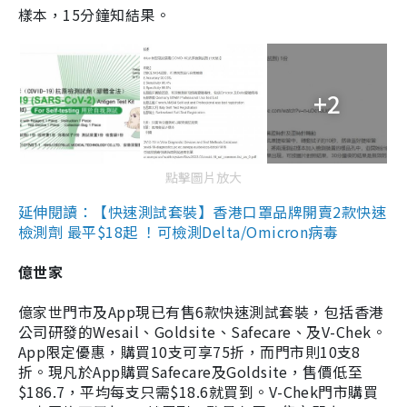
樣本，15分鐘知結果。
+2
點擊圖片放大
延伸閱讀：【快速測試套裝】香港口罩品牌開賣2款快速
檢測劑 最平$18起 ！可檢測Delta/Omicron病毒
億世家
億家世門市及App現已有售6款快速測試套裝，包括香港
公司研發的Wesail、Goldsite、Safecare、及V-Chek。
App限定優惠，購買10支可享75折，而門市則10支8
折。現凡於App購買Safecare及Goldsite，售價低至
$186.7，平均每支只需$18.6就買到。V-Chek門市購買