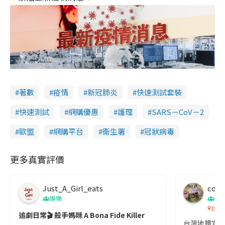
著數
疫情
新冠肺炎
快速測試套裝
快速測試
網購優惠
護理
SARS－CoV－2
歐盟
網購平台
衞生署
冠狀病毒
更多真實評價
Just_A_Girl_eats
co c
娛樂
吹
台灣
追劇日常🎬 殺手媽咪 A Bona Fide Killer
台灣地鐵宣