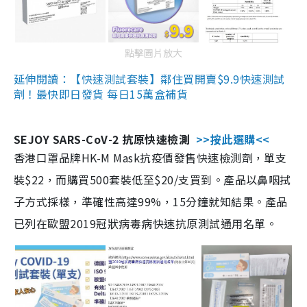
點擊圖片放大
延伸閱讀：【快速測試套裝】鄰住買開賣$9.9快速測試
劑！最快即日發貨 每日15萬盒補貨
SEJOY SARS-CoV-2 抗原快速檢測
>>按此選購<<
香港口罩品牌HK-M Mask抗疫價發售快速檢測劑，單支
裝$22，而購買500套裝低至$20/支買到。產品以鼻咽拭
子方式採樣，準確性高達99%，15分鐘就知結果。產品
已列在歐盟2019冠狀病毒病快速抗原測試通用名單。