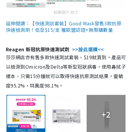
點擊圖片放大
延伸閱讀：【快速測試套裝】Good Mask發售3款抗原
快速檢測劑！低至$15/支 獲歐盟認證+無限購數量
Reagen 新冠抗原快速測試劑
>>按此選購<<
莎莎網店亦有售多款快速測試套裝，$19就買到。產品可
以檢測到Omicron及Delta等新型冠狀病毒，使用鼻拭子
樣本，只需15分鐘就可以取得快速抗原測試結果。靈敏
度95.2%，特異度98.1%。
+2