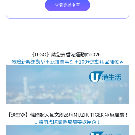
《U GO》請您去香港運動節2026！
體驗新興運動💦＋競技賽事💪＋100+運動用品攤位🔥
【送您🐯】韓國超人氣文創品牌MUZIK TIGER 冰感風扇！
↓將萌虎嘅慵懶療癒帶返屋企↓