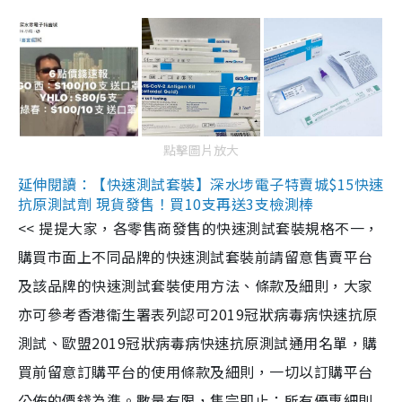
點擊圖片放大
延伸閱讀：【快速測試套裝】深水埗電子特賣城$15快速
抗原測試劑 現貨發售！買10支再送3支檢測棒
<< 提提大家，各零售商發售的快速測試套裝規格不一，
購買市面上不同品牌的快速測試套裝前請留意售賣平台
及該品牌的快速測試套裝使用方法、條款及細則，大家
亦可參考香港衞生署表列認可2019冠狀病毒病快速抗原
測試、歐盟2019冠狀病毒病快速抗原測試通用名單，購
買前留意訂購平台的使用條款及細則，一切以訂購平台
公佈的價錢為準。數量有限，售完即止；所有優惠細則