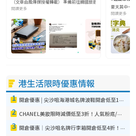
（文章由風傳媒授權轉載） 準備前往韓國旅遊的民眾，近期要特別留
夏天其中一種時
閱讀更多
閱讀更多
港生活限時優惠情報
1
開倉優惠 | 尖沙咀海港城名牌波鞋開倉低至1折！On鞋$899起／Joy&Peace鞋履$98起
2
CHANEL美妝限時減價低至3折！人氣粉底/唇膏/精華液低至$275！COCO香水都有平
3
開倉優惠｜尖沙咀名牌行李箱開倉低至4折！一連5日 American Tourister/ace./Hallmark $200起！