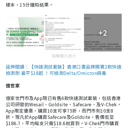
樣本，15分鐘知結果。
+2
點擊圖片放大
延伸閱讀：【快速測試套裝】香港口罩品牌開賣2款快速
檢測劑 最平$18起 ！可檢測Delta/Omicron病毒
億世家
億家世門市及App現已有售6款快速測試套裝，包括香港
公司研發的Wesail、Goldsite、Safecare、及V-Chek。
App限定優惠，購買10支可享75折，而門市則10支8
折。現凡於App購買Safecare及Goldsite，售價低至
$186.7，平均每支只需$18.6就買到。V-Chek門市購買