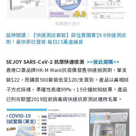
點擊圖片放大
延伸閱讀：【快速測試套裝】鄰住買開賣$9.9快速測試
劑！最快即日發貨 每日15萬盒補貨
SEJOY SARS-CoV-2 抗原快速檢測
>>按此選購<<
香港口罩品牌HK-M Mask抗疫價發售快速檢測劑，單支
裝$22，而購買500套裝低至$20/支買到。產品以鼻咽拭
子方式採樣，準確性高達99%，15分鐘就知結果。產品
已列在歐盟2019冠狀病毒病快速抗原測試通用名單。