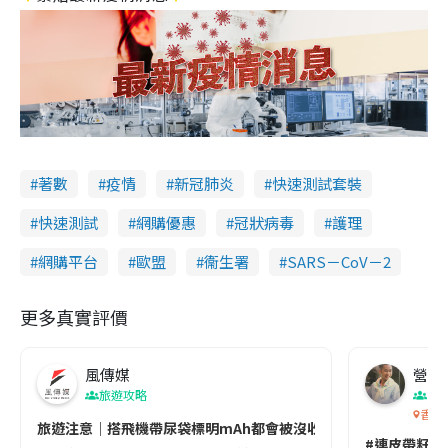
著數
疫情
新冠肺炎
快速測試套裝
快速測試
網購優惠
冠狀病毒
護理
網購平台
歐盟
衞生署
SARS－CoV－2
更多真實評價
風傳媒
營養教
旅遊攻略
生
香港
旅遊注意｜搭飛機帶尿袋標明mAh都會被沒收😱出發前切記檢查「1
#連皮帶籽都