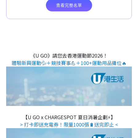
《U GO》請您去香港運動節2026！
體驗新興運動💦＋競技賽事💪＋100+運動用品攤位🔥
【U GO x CHARGESPOT 夏日消暑企劃⚡】
> 打卡即送充電券！限量1000張🔋送完即止 <