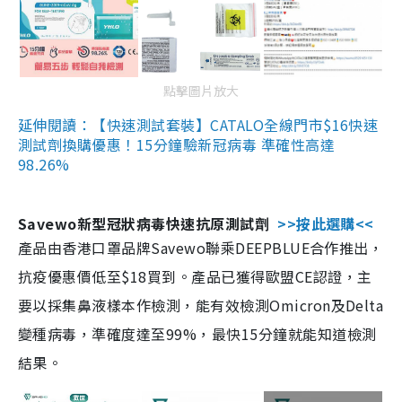
點擊圖片放大
延伸閱讀：【快速測試套裝】CATALO全線門市$16快速
測試劑換購優惠！15分鐘驗新冠病毒 準確性高達
98.26%
Savewo新型冠狀病毒快速抗原測試劑
>>按此選購<<
產品由香港口罩品牌Savewo聯乘DEEPBLUE合作推出，
抗疫優惠價低至$18買到。產品已獲得歐盟CE認證，主
要以採集鼻液樣本作檢測，能有效檢測Omicron及Delta
變種病毒，準確度達至99%，最快15分鐘就能知道檢測
結果。