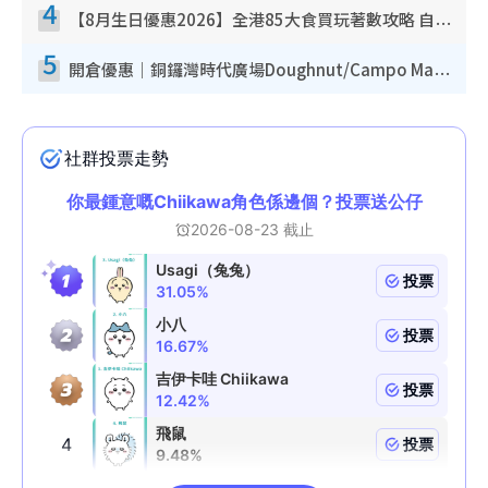
4
【8月生日優惠2026】全港85大食買玩著數攻略 自助餐/火鍋放題同行免費＋誠品/DONKI送現金券
5
開倉優惠｜銅鑼灣時代廣場Doughnut/Campo Marzio開倉低至1折！背囊、書包、手袋劈價$200起