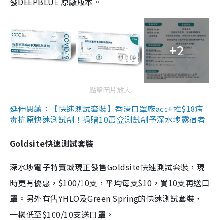
發DEEPBLUE 原廠版本。
+2
點擊圖片放大
延伸閱讀：【快速測試套裝】香港口罩廠acc+推$18病
毒抗原快速測試劑！捐贈10萬盒測試劑予深水埗露宿者
Goldsite快速測試套裝
深水埗電子特賣城現正發售Goldsite快速測試套裝，現
時更有優惠，$100/10支，平均每支$10，買10支再送口
罩。另外有售YHLO及Green Spring的快速測試套裝，
一樣低至$100/10支送口罩。