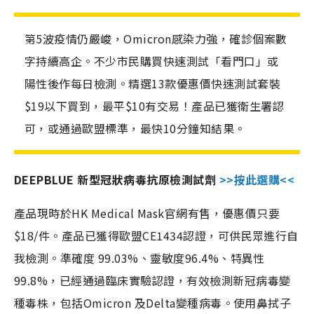
第5波疫情仍嚴峻，Omicron感染力強，確診個案數
字持續高企。不少市民購買快速測試「看門口」或
陽性後作每日檢測。精選13款優惠價快速測試套裝
$19以下買到，最平$10有交易！產品已獲衛生署認
可，或通過歐盟標準，最快10分鐘知結果。
DEEPBLUE 新型冠狀病毒抗原檢測試劑
>>按此選購<<
產品現時於HK Medical Mask官網有售，優惠價只要
$18/件。產品已獲得歐盟CE1434認證，可供民眾進行自
我檢測。準確度 99.03%、靈敏度96.4%、特異性
99.8%，已經通過臨床實驗認證，有效檢測新冠病毒變
種毒株，包括Omicron 及Delta變種病毒。使用鼻拭子