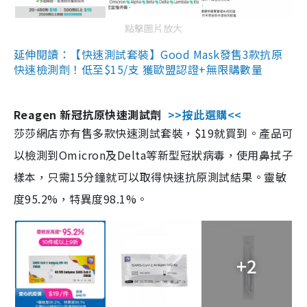
點擊圖片放大
延伸閱讀：【快速測試套裝】Good Mask發售3款抗原
快速檢測劑！低至$15/支 獲歐盟認證+無限購數量
Reagen 新冠抗原快速測試劑
>>按此選購<<
莎莎網店亦有售多款快速測試套裝，$19就買到。產品可
以檢測到Omicron及Delta等新型冠狀病毒，使用鼻拭子
樣本，只需15分鐘就可以取得快速抗原測試結果。靈敏
度95.2%，特異度98.1%。
+2