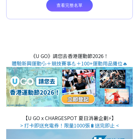
《U GO》請您去香港運動節2026！
體驗新興運動💦＋競技賽事💪＋100+運動用品攤位🔥
【U GO x CHARGESPOT 夏日消暑企劃⚡】
> 打卡即送充電券！限量1000張🔋送完即止 <