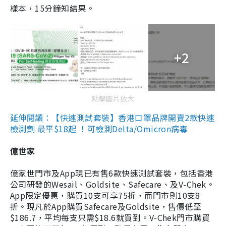
樣本，15分鐘知結果。
+2
點擊圖片放大
延伸閱讀：【快速測試套裝】香港口罩品牌開賣2款快速
檢測劑 最平$18起 ！可檢測Delta/Omicron病毒
億世家
億家世門市及App現已有售6款快速測試套裝，包括香港
公司研發的Wesail、Goldsite、Safecare、及V-Chek。
App限定優惠，購買10支可享75折，而門市則10支8
折。現凡於App購買Safecare及Goldsite，售價低至
$186.7，平均每支只需$18.6就買到。V-Chek門市購買