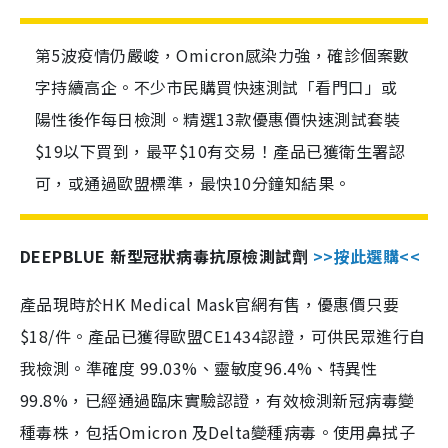
第5波疫情仍嚴峻，Omicron感染力強，確診個案數
字持續高企。不少市民購買快速測試「看門口」或
陽性後作每日檢測。精選13款優惠價快速測試套裝
$19以下買到，最平$10有交易！產品已獲衛生署認
可，或通過歐盟標準，最快10分鐘知結果。
DEEPBLUE 新型冠狀病毒抗原檢測試劑
>>按此選購<<
產品現時於HK Medical Mask官網有售，優惠價只要
$18/件。產品已獲得歐盟CE1434認證，可供民眾進行自
我檢測。準確度 99.03%、靈敏度96.4%、特異性
99.8%，已經通過臨床實驗認證，有效檢測新冠病毒變
種毒株，包括Omicron 及Delta變種病毒。使用鼻拭子