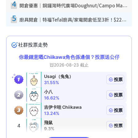
4
開倉優惠｜銅鑼灣時代廣場Doughnut/Campo Marzio開倉低至1折！背囊、書包、手袋劈價$200起
5
廚具開倉｜特福Tefal廚具/家電開倉低至3折！$220起買平底鍋/炒鑊/湯煲！電飯煲/吸塵機/燙斗$418起