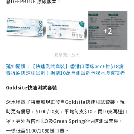
發DEEPBLUE 原廠版本。
+2
點擊圖片放大
延伸閱讀：【快速測試套裝】香港口罩廠acc+推$18病
毒抗原快速測試劑！捐贈10萬盒測試劑予深水埗露宿者
Goldsite快速測試套裝
深水埗電子特賣城現正發售Goldsite快速測試套裝，現
時更有優惠，$100/10支，平均每支$10，買10支再送口
罩。另外有售YHLO及Green Spring的快速測試套裝，
一樣低至$100/10支送口罩。