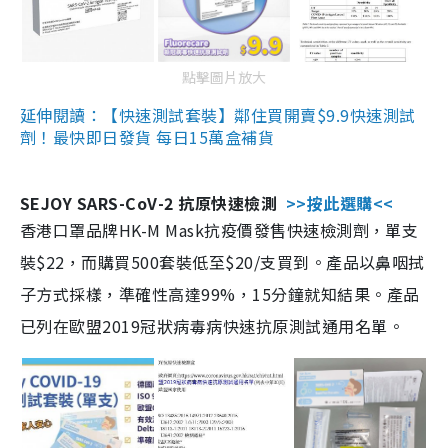
點擊圖片放大
延伸閱讀：【快速測試套裝】鄰住買開賣$9.9快速測試
劑！最快即日發貨 每日15萬盒補貨
SEJOY SARS-CoV-2 抗原快速檢測
>>按此選購<<
香港口罩品牌HK-M Mask抗疫價發售快速檢測劑，單支
裝$22，而購買500套裝低至$20/支買到。產品以鼻咽拭
子方式採樣，準確性高達99%，15分鐘就知結果。產品
已列在歐盟2019冠狀病毒病快速抗原測試通用名單。