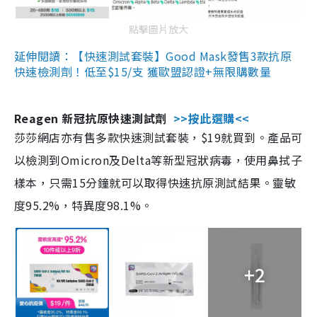
點擊圖片放大
延伸閱讀：【快速測試套裝】Good Mask發售3款抗原
快速檢測劑！低至$15/支 獲歐盟認證+無限購數量
Reagen 新冠抗原快速測試劑
>>按此選購<<
莎莎網店亦有售多款快速測試套裝，$19就買到。產品可
以檢測到Omicron及Delta等新型冠狀病毒，使用鼻拭子
樣本，只需15分鐘就可以取得快速抗原測試結果。靈敏
度95.2%，特異度98.1%。
+2