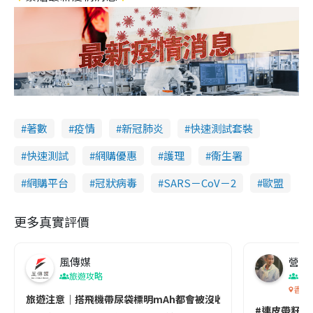
著數
疫情
新冠肺炎
快速測試套裝
快速測試
網購優惠
護理
衞生署
網購平台
冠狀病毒
SARS－CoV－2
歐盟
更多真實評價
風傳媒
營養教
旅遊攻略
生
香港
旅遊注意｜搭飛機帶尿袋標明mAh都會被沒收😱出發前切記檢查「1
#連皮帶籽都