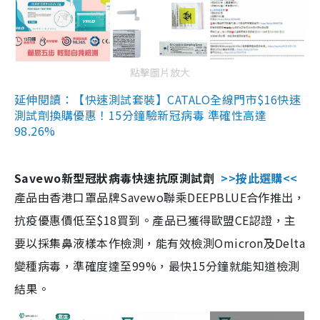
點擊圖片放大
延伸閱讀：【快速測試套裝】CATALO全線門市$16快速
測試劑換購優惠！15分鐘驗新冠病毒 準確性高達
98.26%
Savewo新型冠狀病毒快速抗原測試劑
>>按此選購<<
產品由香港口罩品牌Savewo聯乘DEEPBLUE合作推出，
抗疫優惠價低至$18買到。產品已獲得歐盟CE認證，主
要以採集鼻液樣本作檢測，能有效檢測Omicron及Delta
變種病毒，準確度達至99%，最快15分鐘就能知道檢測
結果。