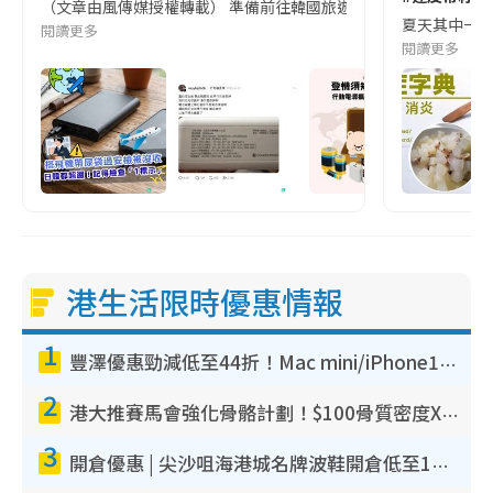
（文章由風傳媒授權轉載） 準備前往韓國旅遊的民眾，近期要特別留
夏天其中一種時
閱讀更多
閱讀更多
港生活限時優惠情報
1
豐澤優惠勁減低至44折！Mac mini/iPhone17Pro大減價！廚房家電$220起
2
港大推賽馬會強化骨骼計劃！$100骨質密度X光檢查 完成免費運動訓練送超市禮券！附參加資格
3
開倉優惠 | 尖沙咀海港城名牌波鞋開倉低至1折！On鞋$899起／Joy&Peace鞋履$98起