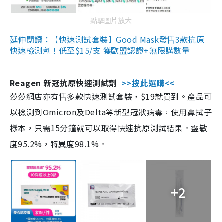
點擊圖片放大
延伸閱讀：【快速測試套裝】Good Mask發售3款抗原
快速檢測劑！低至$15/支 獲歐盟認證+無限購數量
Reagen 新冠抗原快速測試劑
>>按此選購<<
莎莎網店亦有售多款快速測試套裝，$19就買到。產品可
以檢測到Omicron及Delta等新型冠狀病毒，使用鼻拭子
樣本，只需15分鐘就可以取得快速抗原測試結果。靈敏
度95.2%，特異度98.1%。
+2