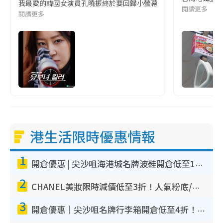
我最愛的韓國女演員孔曉振終於要回歸小螢幕啦!這次的劇本改編自同名
閱讀更多
閱讀更多
港生活限時優惠情報
1
開倉優惠 | 尖沙咀海港城名牌波鞋開倉低至1折！On鞋$899起／Joy&Peace鞋履$98起
2
CHANEL美妝限時減價低至3折！人氣粉底/唇膏/精華液低至$275！COCO香水都有平
3
開倉優惠｜尖沙咀名牌行李箱開倉低至4折！一連5日 American Tourister/ace./Hallmark $200起！