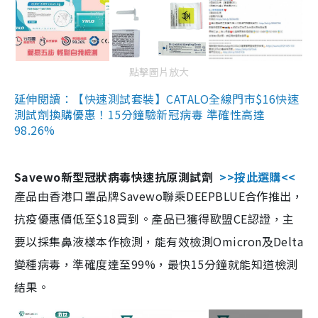
點擊圖片放大
延伸閱讀：【快速測試套裝】CATALO全線門市$16快速
測試劑換購優惠！15分鐘驗新冠病毒 準確性高達
98.26%
Savewo新型冠狀病毒快速抗原測試劑
>>按此選購<<
產品由香港口罩品牌Savewo聯乘DEEPBLUE合作推出，
抗疫優惠價低至$18買到。產品已獲得歐盟CE認證，主
要以採集鼻液樣本作檢測，能有效檢測Omicron及Delta
變種病毒，準確度達至99%，最快15分鐘就能知道檢測
結果。