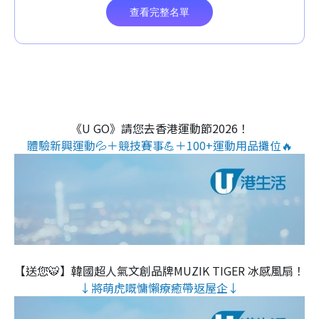
《U GO》請您去香港運動節2026！
體驗新興運動💦＋競技賽事💪＋100+運動用品攤位🔥
【送您🐯】韓國超人氣文創品牌MUZIK TIGER 冰感風扇！
↓將萌虎嘅慵懶療癒帶返屋企↓