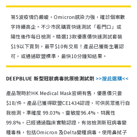
第5波疫情仍嚴峻，Omicron感染力強，確診個案數
字持續高企。不少市民購買快速測試「看門口」或
陽性後作每日檢測。精選13款優惠價快速測試套裝
$19以下買到，最平$10有交易！產品已獲衛生署認
可，或通過歐盟標準，最快10分鐘知結果。
DEEPBLUE 新型冠狀病毒抗原檢測試劑
>>按此選購<<
產品現時於HK Medical Mask官網有售，優惠價只要
$18/件。產品已獲得歐盟CE1434認證，可供民眾進行自
我檢測。準確度 99.03%、靈敏度96.4%、特異性
99.8%，已經通過臨床實驗認證，有效檢測新冠病毒變
種毒株，包括Omicron 及Delta變種病毒。使用鼻拭子