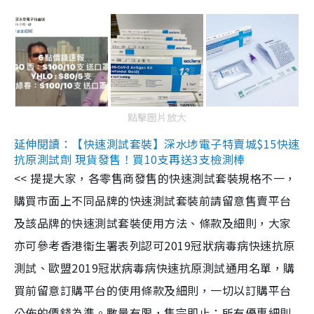
點擊圖片放大
延伸閱讀：【快速測試套裝】深水埗電子特賣城$15快速
抗原測試劑 現貨發售！買10支再送3支檢測棒
<< 提提大家，各零售商發售的快速測試套裝規格不一，
購買市面上不同品牌的快速測試套裝前請留意售賣平台
及該品牌的快速測試套裝使用方法、條款及細則，大家
亦可參考香港衞生署表列認可2019冠狀病毒病快速抗原
測試、歐盟2019冠狀病毒病快速抗原測試通用名單，購
買前留意訂購平台的使用條款及細則，一切以訂購平台
公佈的價錢為準。數量有限，售完即止；所有優惠細則