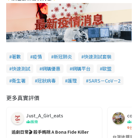
著數
疫情
新冠肺炎
快速測試套裝
快速測試
網購優惠
網購平台
歐盟
衞生署
冠狀病毒
護理
SARS－CoV－2
更多真實評價
Just_A_Girl_eats
co c
娛樂
吹
台灣
追劇日常🎬 殺手媽咪 A Bona Fide Killer
台灣地鐵宣