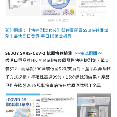
點擊圖片放大
延伸閱讀：【快速測試套裝】鄰住買開賣$9.9快速測試
劑！最快即日發貨 每日15萬盒補貨
SEJOY SARS-CoV-2 抗原快速檢測
>>按此選購<<
香港口罩品牌HK-M Mask抗疫價發售快速檢測劑，單支
裝$22，而購買500套裝低至$20/支買到。產品以鼻咽拭
子方式採樣，準確性高達99%，15分鐘就知結果。產品
已列在歐盟2019冠狀病毒病快速抗原測試通用名單。