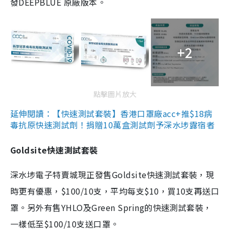
發DEEPBLUE 原廠版本。
+2
點擊圖片放大
延伸閱讀：【快速測試套裝】香港口罩廠acc+推$18病
毒抗原快速測試劑！捐贈10萬盒測試劑予深水埗露宿者
Goldsite快速測試套裝
深水埗電子特賣城現正發售Goldsite快速測試套裝，現
時更有優惠，$100/10支，平均每支$10，買10支再送口
罩。另外有售YHLO及Green Spring的快速測試套裝，
一樣低至$100/10支送口罩。