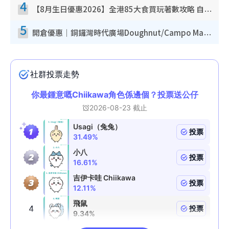
4
【8月生日優惠2026】全港85大食買玩著數攻略 自助餐/火鍋放題同行免費＋誠品/DONKI送現金券
5
開倉優惠｜銅鑼灣時代廣場Doughnut/Campo Marzio開倉低至1折！背囊、書包、手袋劈價$200起