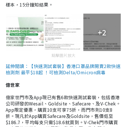
樣本，15分鐘知結果。
+2
點擊圖片放大
延伸閱讀：【快速測試套裝】香港口罩品牌開賣2款快速
檢測劑 最平$18起 ！可檢測Delta/Omicron病毒
億世家
億家世門市及App現已有售6款快速測試套裝，包括香港
公司研發的Wesail、Goldsite、Safecare、及V-Chek。
App限定優惠，購買10支可享75折，而門市則10支8
折。現凡於App購買Safecare及Goldsite，售價低至
$186.7，平均每支只需$18.6就買到。V-Chek門市購買