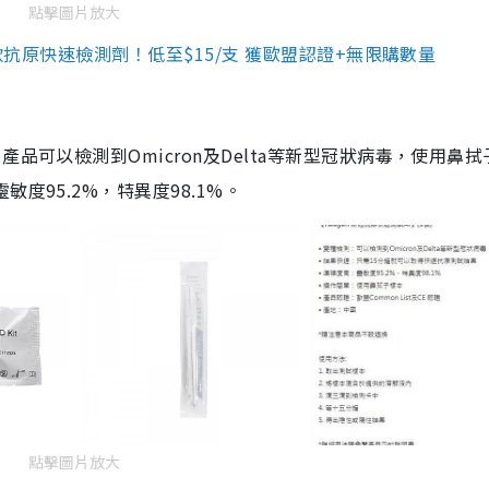
點擊圖片放大
3款抗原快速檢測劑！低至$15/支 獲歐盟認證+無限購數量
品可以檢測到Omicron及Delta等新型冠狀病毒，使用鼻拭
度95.2%，特異度98.1%。
點擊圖片放大