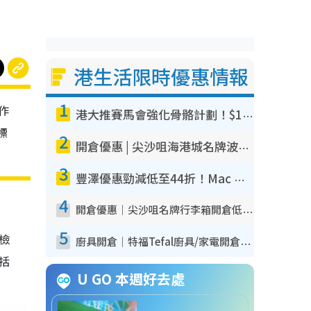
港生活限時優惠情報
1
作
港大推賽馬會強化骨骼計劃！$100骨質密度X光檢查 完成免費運動訓練送超市禮券！附參加資格
標
2
開倉優惠 | 尖沙咀海港城名牌波鞋開倉低至1折！On鞋$899起／Joy&Peace鞋履$98起
3
豐澤優惠勁減低至44折！Mac mini/iPhone17Pro大減價！廚房家電$220起
4
開倉優惠｜尖沙咀名牌行李箱開倉低至4折！一連5日 American Tourister/ace./Hallmark $200起！
5
我檢
廚具開倉｜特福Tefal廚具/家電開倉低至3折！$220起買平底鍋/炒鑊/湯煲！電飯煲/吸塵機/燙斗$418起
包括
U GO 本週好去處