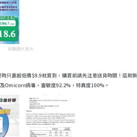
點擊圖片放大
劑，現時只要超低價$9.9就買到，購買前請先注意送貨時間！這款
Omicorn病毒，靈敏度92.2%，特異度100%。