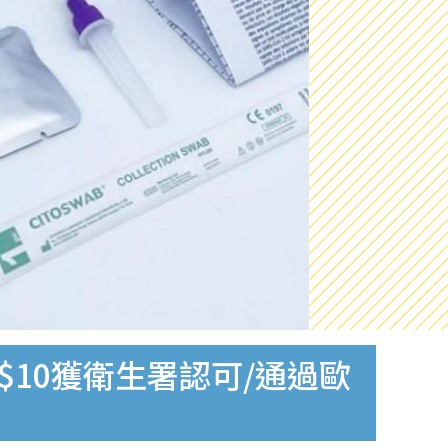
$10獲衛生署認可/通過歐