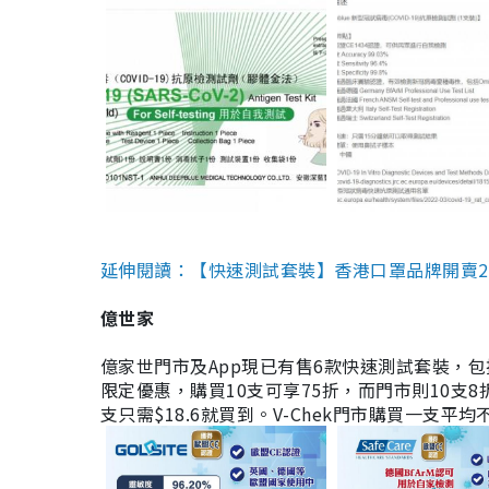
延伸閱讀：【快速測試套裝】香港口罩品牌開賣2款快速
億世家
億家世門市及App現已有售6款快速測試套裝，包括香港公司
限定優惠，購買10支可享75折，而門市則10支8折。現
支只需$18.6就買到。V-Chek門市購買一支平