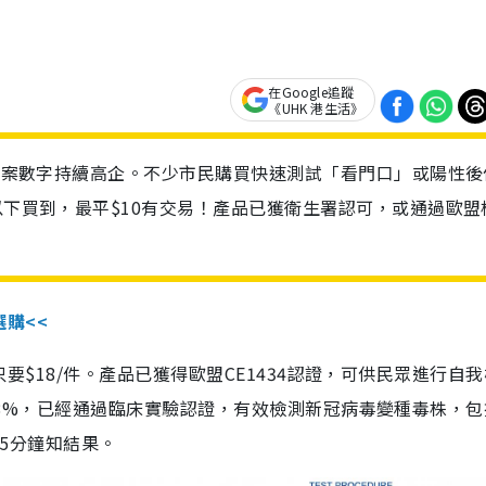
在Google追蹤
《UHK 港生活》
診個案數字持續高企。不少市民購買快速測試「看門口」或陽性後
以下買到，最平$10有交易！產品已獲衛生署認可，或通過歐盟
選購<<
惠價只要$18/件。產品已獲得歐盟CE1434認證，可供民眾進行自
性99.8%，已經通過臨床實驗認證，有效檢測新冠病毒變種毒株，
，15分鐘知結果。