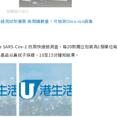
點擊圖片放大
測試劑優惠 無限購數量！可檢測Omicron病毒
are SARS-Cov-2 抗原快速檢測盒，每20劑獨立包裝為1個單位
5。產品以鼻拭子採樣，10至15分鐘知結果。