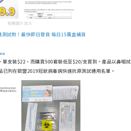
點擊圖片放大
速測試劑！最快即日發貨 每日15萬盒補貨
<<
，單支裝$22，而購買500套裝低至$20/支買到。產品以鼻咽
品已列在歐盟2019冠狀病毒病快速抗原測試通用名單。