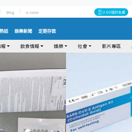
Blog
e-zone
U GO搵好去處
熱話
娛樂新聞
定期存款
情報
飲食情報
娛樂
社會
影片專區