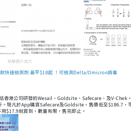
點擊圖片放大
檢測劑 最平$18起 ！可檢測Delta/Omicron病毒
研發的Wesail、Goldsite、Safecare、及V-Chek。
凡於App購買Safecare及Goldsite，售價低至$186.7
均不用$17.9就買到，數量有限，售完即止。