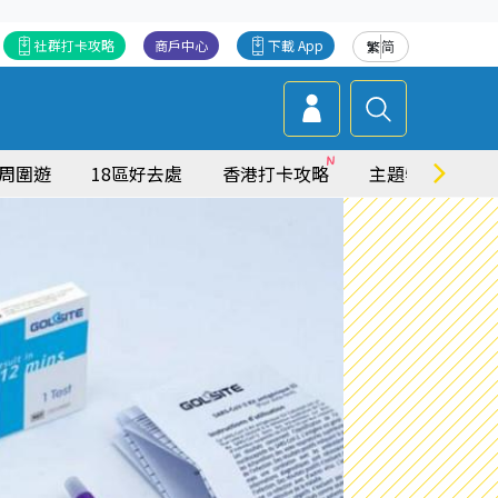
社群打卡攻略
商戶中心
下載 App
繁
简
周圍遊
18區好去處
香港打卡攻略
主題特集