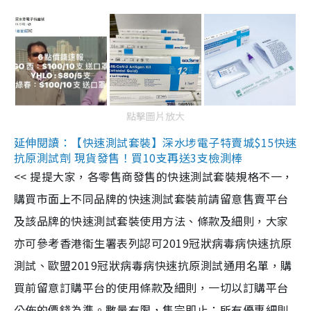
點擊圖片放大
延伸閱讀：【快速測試套裝】深水埗電子特賣城$15快速
抗原測試劑 現貨發售！買10支再送3支檢測棒
<< 提提大家，各零售商發售的快速測試套裝規格不一，
購買市面上不同品牌的快速測試套裝前請留意售賣平台
及該品牌的快速測試套裝使用方法、條款及細則，大家
亦可參考香港衞生署表列認可2019冠狀病毒病快速抗原
測試、歐盟2019冠狀病毒病快速抗原測試通用名單，購
買前留意訂購平台的使用條款及細則，一切以訂購平台
公佈的價錢為準。數量有限，售完即止；所有優惠細則