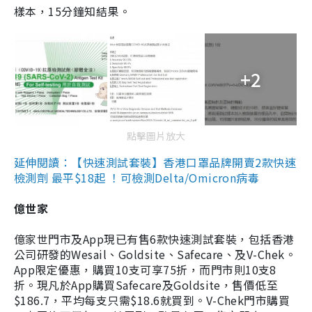
樣本，15分鐘知結果。
+2
點擊圖片放大
延伸閱讀：【快速測試套裝】香港口罩品牌開賣2款快速
檢測劑 最平$18起 ！可檢測Delta/Omicron病毒
億世家
億家世門市及App現已有售6款快速測試套裝，包括香港
公司研發的Wesail、Goldsite、Safecare、及V-Chek。
App限定優惠，購買10支可享75折，而門市則10支8
折。現凡於App購買Safecare及Goldsite，售價低至
$186.7，平均每支只需$18.6就買到。V-Chek門市購買