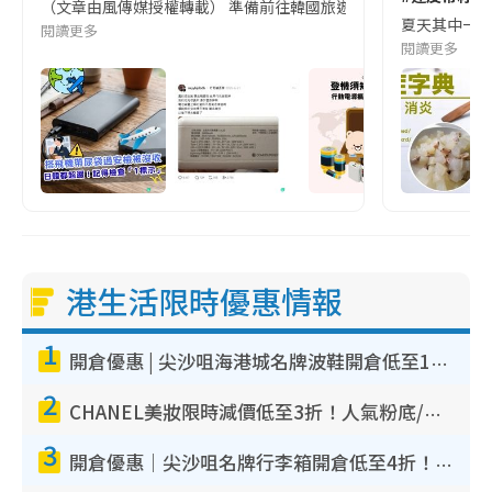
（文章由風傳媒授權轉載） 準備前往韓國旅遊的民眾，近期要特別留
夏天其中一種時
閱讀更多
閱讀更多
港生活限時優惠情報
1
開倉優惠 | 尖沙咀海港城名牌波鞋開倉低至1折！On鞋$899起／Joy&Peace鞋履$98起
2
CHANEL美妝限時減價低至3折！人氣粉底/唇膏/精華液低至$275！COCO香水都有平
3
開倉優惠｜尖沙咀名牌行李箱開倉低至4折！一連5日 American Tourister/ace./Hallmark $200起！