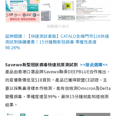
點擊圖片放大
延伸閱讀：【快速測試套裝】CATALO全線門市$16快速
測試劑換購優惠！15分鐘驗新冠病毒 準確性高達
98.26%
Savewo新型冠狀病毒快速抗原測試劑
>>按此選購<<
產品由香港口罩品牌Savewo聯乘DEEPBLUE合作推出，
抗疫優惠價低至$18買到。產品已獲得歐盟CE認證，主
要以採集鼻液樣本作檢測，能有效檢測Omicron及Delta
變種病毒，準確度達至99%，最快15分鐘就能知道檢測
結果。