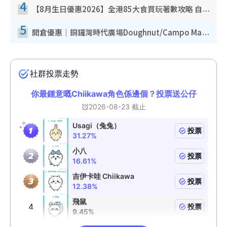
4
【8月生日優惠2026】全港85大食買玩著數攻略 自助餐/火鍋放題同行免費＋誠品/DONKI送現金券
5
開倉優惠｜銅鑼灣時代廣場Doughnut/Campo Marzio開倉低至1折！背囊、書包、手袋劈價$200起