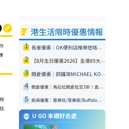
港生活限時優惠情報
1
作
長者優惠｜OK便利店推樂悠咭優惠！買麵包/牛奶/保健品拍卡即減
標
2
【8月生日優惠2026】全港85大食買玩著數攻略 自助餐/火鍋放題同行免費＋誠品/DONKI送現金券
3
開倉優惠｜銅鑼灣MICHAEL KORS開倉低至17折！直擊$500起買手袋/銀包/鞋款 必買經典Jet Set系列
4
開倉優惠｜馬拉松開倉低至3折！直擊$99起買adidas／New Balance／Puma鞋款 STANLEY保溫杯劈價至$119起
5
我檢
廚具優惠｜普樂氏/意美廚/Buffalo廚具低至3折！$89起買煎鍋／炒鑊／個人鍋 同場小家電激減至$99起
包括
U GO 本週好去處