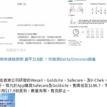
點擊圖片放大
檢測劑 最平$18起 ！可檢測Delta/Omicron病毒
研發的Wesail、Goldsite、Safecare、及V-Chek。
凡於App購買Safecare及Goldsite，售價低至$186.7
均不用$17.9就買到，數量有限，售完即止。