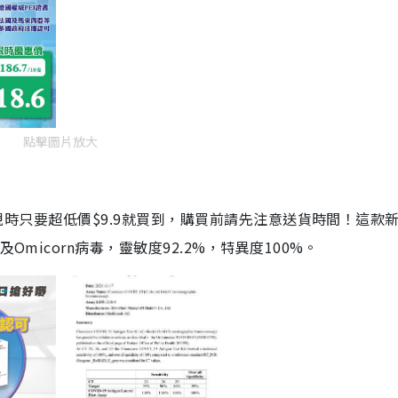
點擊圖片放大
劑，現時只要超低價$9.9就買到，購買前請先注意送貨時間！這款
Omicorn病毒，靈敏度92.2%，特異度100%。