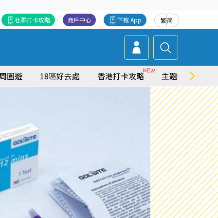
社群打卡攻略
商戶中心
下載 App
繁
简
周圍遊
18區好去處
香港打卡攻略
主題特集