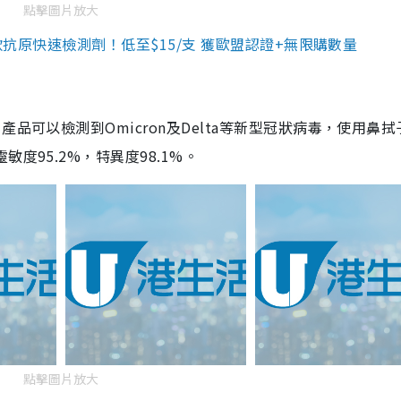
點擊圖片放大
3款抗原快速檢測劑！低至$15/支 獲歐盟認證+無限購數量
品可以檢測到Omicron及Delta等新型冠狀病毒，使用鼻拭
度95.2%，特異度98.1%。
點擊圖片放大