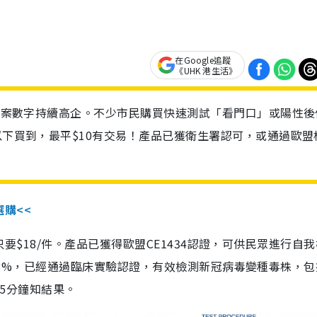
在Google追蹤
《UHK 港生活》
診個案數字持續高企。不少市民購買快速測試「看門口」或陽性後
以下買到，最平$10有交易！產品已獲衛生署認可，或通過歐盟
選購<<
惠價只要$18/件。產品已獲得歐盟CE1434認證，可供民眾進行自
性99.8%，已經通過臨床實驗認證，有效檢測新冠病毒變種毒株，
，15分鐘知結果。