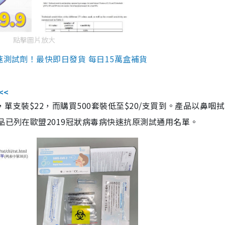
點擊圖片放大
速測試劑！最快即日發貨 每日15萬盒補貨
<<
，單支裝$22，而購買500套裝低至$20/支買到。產品以鼻咽
品已列在歐盟2019冠狀病毒病快速抗原測試通用名單。