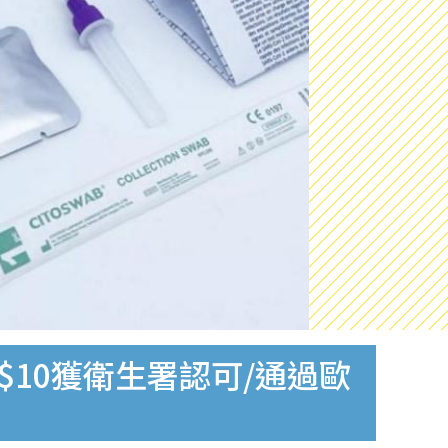
$10獲衛生署認可/通過歐