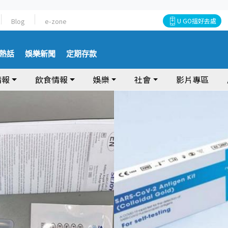
Blog
e-zone
U GO搵好去處
熱話
娛樂新聞
定期存款
情報
飲食情報
娛樂
社會
影片專區