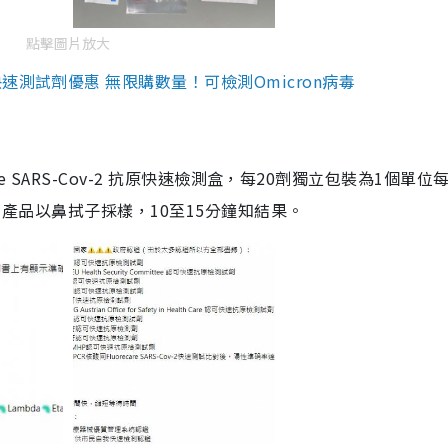
點擊圖片放大
測試劑優惠 無限購數量！可檢測Omicron病毒
are SARS-Cov-2 抗原快速檢測盒，每20劑獨立包裝為1個單位
5。產品以鼻拭子採樣，10至15分鐘知結果。