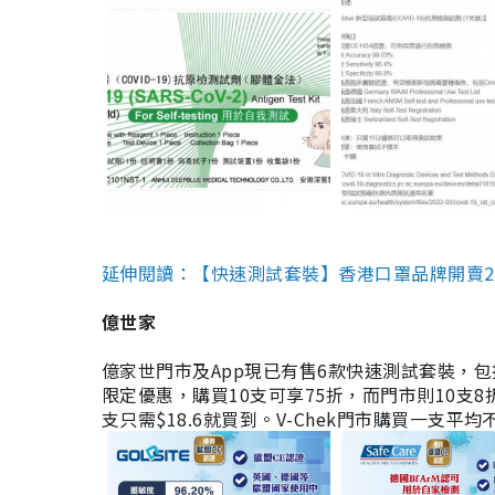
延伸閱讀：【快速測試套裝】香港口罩品牌開賣2款快速
億世家
億家世門市及App現已有售6款快速測試套裝，包括香港公司
限定優惠，購買10支可享75折，而門市則10支8折。現
支只需$18.6就買到。V-Chek門市購買一支平