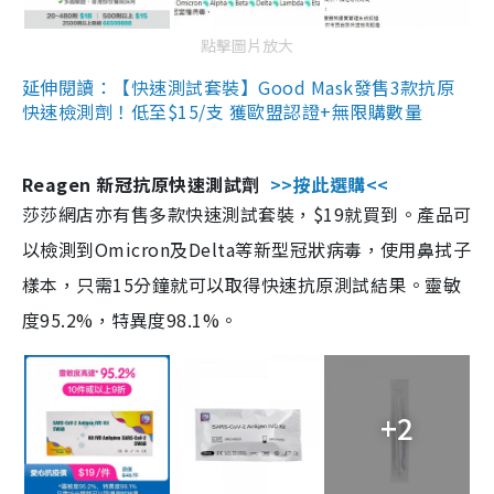
點擊圖片放大
延伸閱讀：【快速測試套裝】Good Mask發售3款抗原
快速檢測劑！低至$15/支 獲歐盟認證+無限購數量
Reagen 新冠抗原快速測試劑
>>按此選購<<
莎莎網店亦有售多款快速測試套裝，$19就買到。產品可
以檢測到Omicron及Delta等新型冠狀病毒，使用鼻拭子
樣本，只需15分鐘就可以取得快速抗原測試結果。靈敏
度95.2%，特異度98.1%。
+2