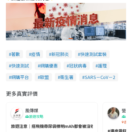
著數
疫情
新冠肺炎
快速測試套裝
快速測試
網購優惠
冠狀病毒
護理
網購平台
歐盟
衞生署
SARS－CoV－2
更多真實評價
風傳媒
營養教
旅遊攻略
生
香港
旅遊注意｜搭飛機帶尿袋標明mAh都會被沒收😱出發前切記檢查「1
#連皮帶籽都