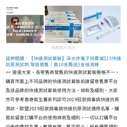
點擊圖片放大
延伸閱讀：【快速測試套裝】深水埗電子特賣城$15快速
抗原測試劑 現貨發售！買10支再送3支檢測棒
<< 提提大家，各零售商發售的快速測試套裝規格不一，
購買市面上不同品牌的快速測試套裝前請留意售賣平台
及該品牌的快速測試套裝使用方法、條款及細則，大家
亦可參考香港衞生署表列認可2019冠狀病毒病快速抗原
測試、歐盟2019冠狀病毒病快速抗原測試通用名單，購
買前留意訂購平台的使用條款及細則，一切以訂購平台
公佈的價錢為準。數量有限，售完即止；所有優惠細則