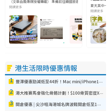
（文章由風傳媒授權轉載） 準備前往韓國旅遊的民眾，近期要特別留
夏天其中一種時
閱讀更多
閱讀更多
港生活限時優惠情報
1
豐澤優惠勁減低至44折！Mac mini/iPhone17Pro大減價！廚房家電$220起
2
港大推賽馬會強化骨骼計劃！$100骨質密度X光檢查 完成免費運動訓練送超市禮券！附參加資格
3
開倉優惠 | 尖沙咀海港城名牌波鞋開倉低至1折！On鞋$899起／Joy&Peace鞋履$98起