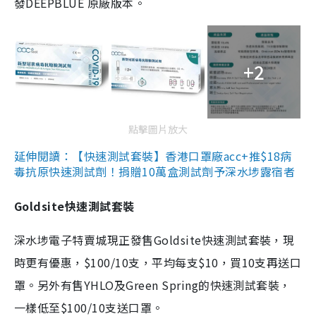
發DEEPBLUE 原廠版本。
+2
點擊圖片放大
延伸閱讀：【快速測試套裝】香港口罩廠acc+推$18病
毒抗原快速測試劑！捐贈10萬盒測試劑予深水埗露宿者
Goldsite快速測試套裝
深水埗電子特賣城現正發售Goldsite快速測試套裝，現
時更有優惠，$100/10支，平均每支$10，買10支再送口
罩。另外有售YHLO及Green Spring的快速測試套裝，
一樣低至$100/10支送口罩。