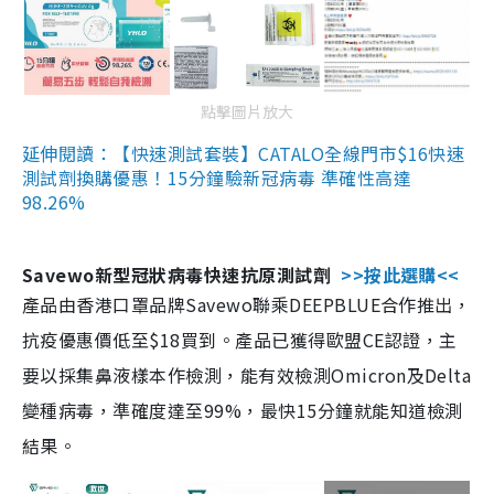
點擊圖片放大
延伸閱讀：【快速測試套裝】CATALO全線門市$16快速
測試劑換購優惠！15分鐘驗新冠病毒 準確性高達
98.26%
Savewo新型冠狀病毒快速抗原測試劑
>>按此選購<<
產品由香港口罩品牌Savewo聯乘DEEPBLUE合作推出，
抗疫優惠價低至$18買到。產品已獲得歐盟CE認證，主
要以採集鼻液樣本作檢測，能有效檢測Omicron及Delta
變種病毒，準確度達至99%，最快15分鐘就能知道檢測
結果。