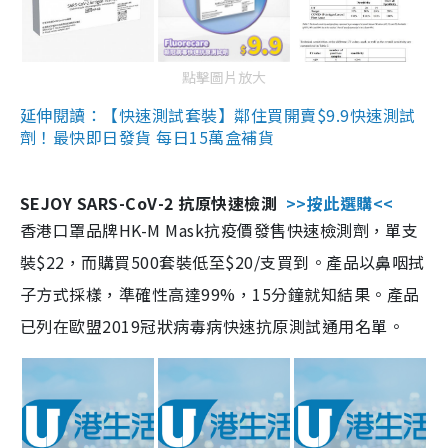
點擊圖片放大
延伸閱讀：【快速測試套裝】鄰住買開賣$9.9快速測試
劑！最快即日發貨 每日15萬盒補貨
SEJOY SARS-CoV-2 抗原快速檢測
>>按此選購<<
香港口罩品牌HK-M Mask抗疫價發售快速檢測劑，單支
裝$22，而購買500套裝低至$20/支買到。產品以鼻咽拭
子方式採樣，準確性高達99%，15分鐘就知結果。產品
已列在歐盟2019冠狀病毒病快速抗原測試通用名單。