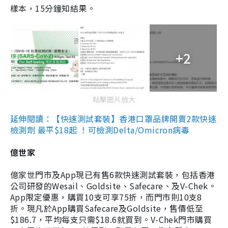
樣本，15分鐘知結果。
+2
點擊圖片放大
延伸閱讀：【快速測試套裝】香港口罩品牌開賣2款快速
檢測劑 最平$18起 ！可檢測Delta/Omicron病毒
億世家
億家世門市及App現已有售6款快速測試套裝，包括香港
公司研發的Wesail、Goldsite、Safecare、及V-Chek。
App限定優惠，購買10支可享75折，而門市則10支8
折。現凡於App購買Safecare及Goldsite，售價低至
$186.7，平均每支只需$18.6就買到。V-Chek門市購買