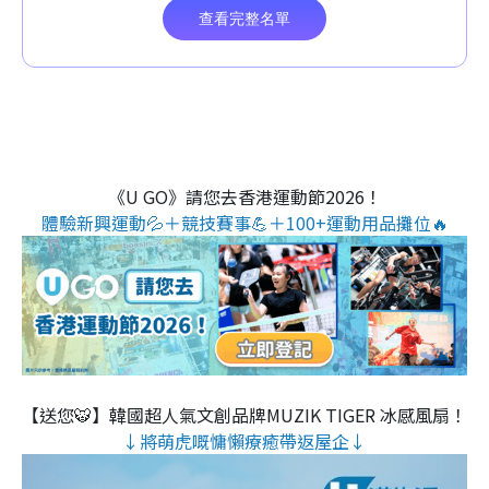
《U GO》請您去香港運動節2026！
體驗新興運動💦＋競技賽事💪＋100+運動用品攤位🔥
【送您🐯】韓國超人氣文創品牌MUZIK TIGER 冰感風扇！
↓將萌虎嘅慵懶療癒帶返屋企↓