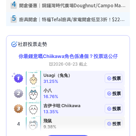
4
開倉優惠｜銅鑼灣時代廣場Doughnut/Campo Marzio開倉低至1折！背囊、書包、手袋劈價$200起
5
廚具開倉｜特福Tefal廚具/家電開倉低至3折！$220起買平底鍋/炒鑊/湯煲！電飯煲/吸塵機/燙斗$418起