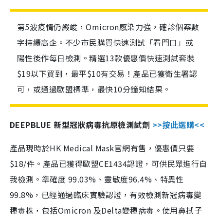
第5波疫情仍嚴峻，Omicron感染力強，確診個案數
字持續高企。不少市民購買快速測試「看門口」或
陽性後作每日檢測。精選13款優惠價快速測試套裝
$19以下買到，最平$10有交易！產品已獲衛生署認
可，或通過歐盟標準，最快10分鐘知結果。
DEEPBLUE 新型冠狀病毒抗原檢測試劑
>>按此選購<<
產品現時於HK Medical Mask官網有售，優惠價只要
$18/件。產品已獲得歐盟CE1434認證，可供民眾進行自
我檢測。準確度 99.03%、靈敏度96.4%、特異性
99.8%，已經通過臨床實驗認證，有效檢測新冠病毒變
種毒株，包括Omicron 及Delta變種病毒。使用鼻拭子