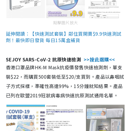
點擊圖片放大
延伸閱讀：【快速測試套裝】鄰住買開賣$9.9快速測試
劑！最快即日發貨 每日15萬盒補貨
SEJOY SARS-CoV-2 抗原快速檢測
>>按此選購<<
香港口罩品牌HK-M Mask抗疫價發售快速檢測劑，單支
裝$22，而購買500套裝低至$20/支買到。產品以鼻咽拭
子方式採樣，準確性高達99%，15分鐘就知結果。產品
已列在歐盟2019冠狀病毒病快速抗原測試通用名單。