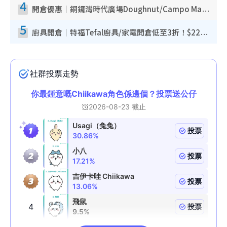
4
開倉優惠｜銅鑼灣時代廣場Doughnut/Campo Marzio開倉低至1折！背囊、書包、手袋劈價$200起
5
廚具開倉｜特福Tefal廚具/家電開倉低至3折！$220起買平底鍋/炒鑊/湯煲！電飯煲/吸塵機/燙斗$418起