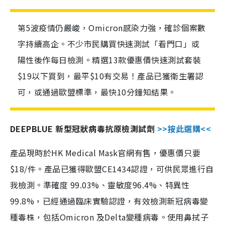
第5波疫情仍嚴峻，Omicron感染力強，確診個案數
字持續高企。不少市民購買快速測試「看門口」或
陽性後作每日檢測。精選13款優惠價快速測試套裝
$19以下買到，最平$10有交易！產品已獲衛生署認
可，或通過歐盟標準，最快10分鐘知結果。
DEEPBLUE 新型冠狀病毒抗原檢測試劑
>>按此選購<<
產品現時於HK Medical Mask官網有售，優惠價只要
$18/件。產品已獲得歐盟CE1434認證，可供民眾進行自
我檢測。準確度 99.03%、靈敏度96.4%、特異性
99.8%，已經通過臨床實驗認證，有效檢測新冠病毒變
種毒株，包括Omicron 及Delta變種病毒。使用鼻拭子