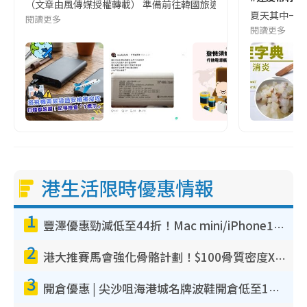
（文章由風傳媒授權轉載） 準備前往韓國旅遊的民眾，近期要特別留
夏天其中一種時
閱讀更多
閱讀更多
港生活限時優惠情報
1
豐澤優惠勁減低至44折！Mac mini/iPhone17Pro大減價！廚房家電$220起
2
港大推賽馬會強化骨骼計劃！$100骨質密度X光檢查 完成免費運動訓練送超市禮券！附參加資格
3
開倉優惠 | 尖沙咀海港城名牌波鞋開倉低至1折！On鞋$899起／Joy&Peace鞋履$98起