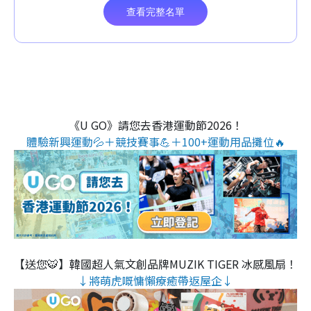
《U GO》請您去香港運動節2026！
體驗新興運動💦＋競技賽事💪＋100+運動用品攤位🔥
【送您🐯】韓國超人氣文創品牌MUZIK TIGER 冰感風扇！
↓將萌虎嘅慵懶療癒帶返屋企↓