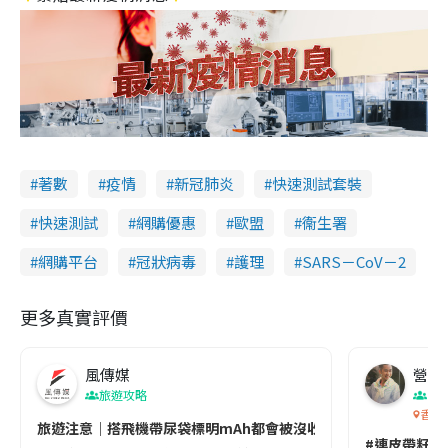
著數
疫情
新冠肺炎
快速測試套裝
快速測試
網購優惠
歐盟
衞生署
網購平台
冠狀病毒
護理
SARS－CoV－2
更多真實評價
風傳媒
營養教
旅遊攻略
生
香港
旅遊注意｜搭飛機帶尿袋標明mAh都會被沒收😱出發前切記檢查「1
#連皮帶籽都