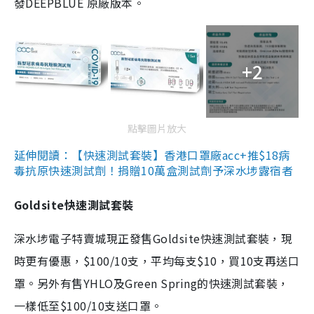
發DEEPBLUE 原廠版本。
+2
點擊圖片放大
延伸閱讀：【快速測試套裝】香港口罩廠acc+推$18病
毒抗原快速測試劑！捐贈10萬盒測試劑予深水埗露宿者
Goldsite快速測試套裝
深水埗電子特賣城現正發售Goldsite快速測試套裝，現
時更有優惠，$100/10支，平均每支$10，買10支再送口
罩。另外有售YHLO及Green Spring的快速測試套裝，
一樣低至$100/10支送口罩。