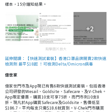
樣本，15分鐘知結果。
+2
點擊圖片放大
延伸閱讀：【快速測試套裝】香港口罩品牌開賣2款快速
檢測劑 最平$18起 ！可檢測Delta/Omicron病毒
億世家
億家世門市及App現已有售6款快速測試套裝，包括香港
公司研發的Wesail、Goldsite、Safecare、及V-Chek。
App限定優惠，購買10支可享75折，而門市則10支8
折。現凡於App購買Safecare及Goldsite，售價低至
$186.7，平均每支只需$18.6就買到。V-Chek門市購買