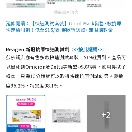
點擊圖片放大
延伸閱讀：【快速測試套裝】Good Mask發售3款抗原
快速檢測劑！低至$15/支 獲歐盟認證+無限購數量
Reagen 新冠抗原快速測試劑
>>按此選購<<
莎莎網店亦有售多款快速測試套裝，$19就買到。產品可
以檢測到Omicron及Delta等新型冠狀病毒，使用鼻拭子
樣本，只需15分鐘就可以取得快速抗原測試結果。靈敏
度95.2%，特異度98.1%。
+2