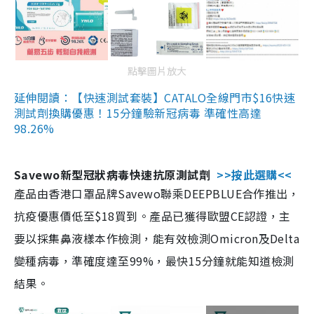
點擊圖片放大
延伸閱讀：【快速測試套裝】CATALO全線門市$16快速
測試劑換購優惠！15分鐘驗新冠病毒 準確性高達
98.26%
Savewo新型冠狀病毒快速抗原測試劑
>>按此選購<<
產品由香港口罩品牌Savewo聯乘DEEPBLUE合作推出，
抗疫優惠價低至$18買到。產品已獲得歐盟CE認證，主
要以採集鼻液樣本作檢測，能有效檢測Omicron及Delta
變種病毒，準確度達至99%，最快15分鐘就能知道檢測
結果。