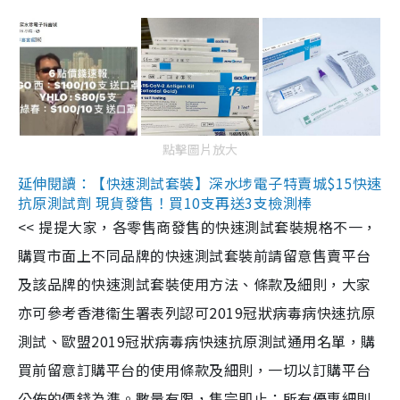
點擊圖片放大
延伸閱讀：【快速測試套裝】深水埗電子特賣城$15快速
抗原測試劑 現貨發售！買10支再送3支檢測棒
<< 提提大家，各零售商發售的快速測試套裝規格不一，
購買市面上不同品牌的快速測試套裝前請留意售賣平台
及該品牌的快速測試套裝使用方法、條款及細則，大家
亦可參考香港衞生署表列認可2019冠狀病毒病快速抗原
測試、歐盟2019冠狀病毒病快速抗原測試通用名單，購
買前留意訂購平台的使用條款及細則，一切以訂購平台
公佈的價錢為準。數量有限，售完即止；所有優惠細則