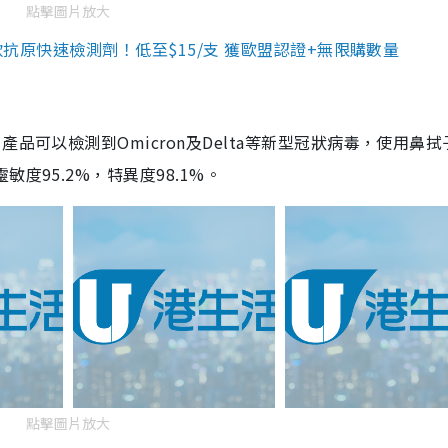
點擊圖片放大
3款抗原快速檢測劑！低至$15/支 獲歐盟認證+無限購數量
品可以檢測到Omicron及Delta等新型冠狀病毒，使用鼻拭
度95.2%，特異度98.1%。
點擊圖片放大