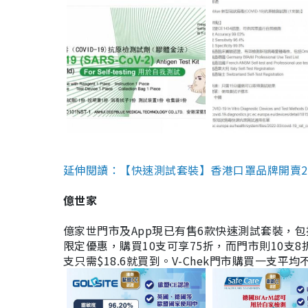
延伸閱讀：【快速測試套裝】香港口罩品牌開賣2款快速
億世家
億家世門市及App現已有售6款快速測試套裝，包括香港公司
限定優惠，購買10支可享75折，而門市則10支8折。現
支只需$18.6就買到。V-Chek門市購買一支平