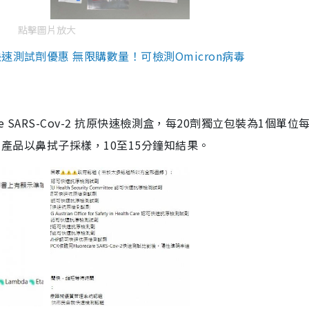
點擊圖片放大
測試劑優惠 無限購數量！可檢測Omicron病毒
are SARS-Cov-2 抗原快速檢測盒，每20劑獨立包裝為1個單位
5。產品以鼻拭子採樣，10至15分鐘知結果。