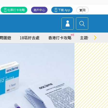
社群打卡攻略
商戶中心
下載 App
繁
简
周圍遊
18區好去處
香港打卡攻略
主題特集