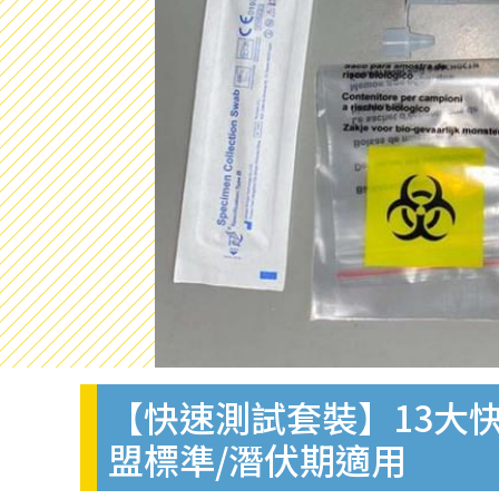
【快速測試套裝】13大快
盟標準/潛伏期適用