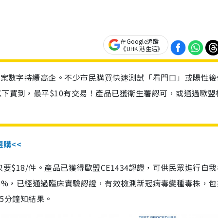
在Google追蹤
《UHK 港生活》
診個案數字持續高企。不少市民購買快速測試「看門口」或陽性後
以下買到，最平$10有交易！產品已獲衛生署認可，或通過歐盟
選購<<
惠價只要$18/件。產品已獲得歐盟CE1434認證，可供民眾進行自
性99.8%，已經通過臨床實驗認證，有效檢測新冠病毒變種毒株，
，15分鐘知結果。