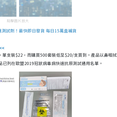
點擊圖片放大
速測試劑！最快即日發貨 每日15萬盒補貨
<<
，單支裝$22，而購買500套裝低至$20/支買到。產品以鼻咽
品已列在歐盟2019冠狀病毒病快速抗原測試通用名單。