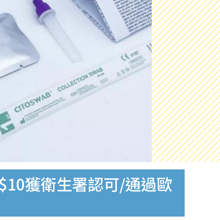
$10獲衛生署認可/通過歐