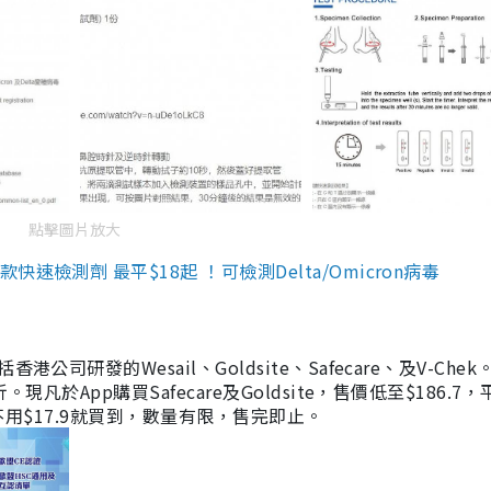
點擊圖片放大
檢測劑 最平$18起 ！可檢測Delta/Omicron病毒
研發的Wesail、Goldsite、Safecare、及V-Chek。
凡於App購買Safecare及Goldsite，售價低至$186.7
均不用$17.9就買到，數量有限，售完即止。