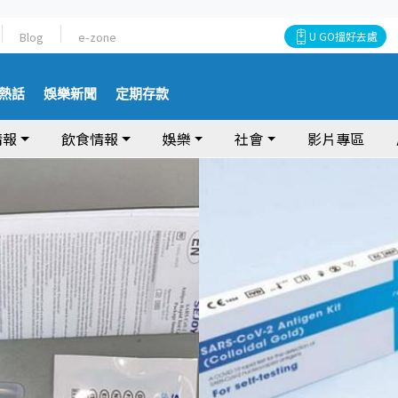
Blog
e-zone
U GO搵好去處
熱話
娛樂新聞
定期存款
情報
飲食情報
娛樂
社會
影片專區