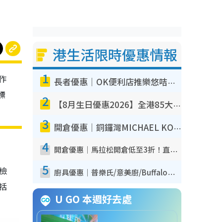
港生活限時優惠情報
1
作
長者優惠｜OK便利店推樂悠咭優惠！買麵包/牛奶/保健品拍卡即減
標
2
【8月生日優惠2026】全港85大食買玩著數攻略 自助餐/火鍋放題同行免費＋誠品/DONKI送現金券
3
開倉優惠｜銅鑼灣MICHAEL KORS開倉低至17折！直擊$500起買手袋/銀包/鞋款 必買經典Jet Set系列
4
開倉優惠｜馬拉松開倉低至3折！直擊$99起買adidas／New Balance／Puma鞋款 STANLEY保溫杯劈價至$119起
5
我檢
廚具優惠｜普樂氏/意美廚/Buffalo廚具低至3折！$89起買煎鍋／炒鑊／個人鍋 同場小家電激減至$99起
包括
U GO 本週好去處