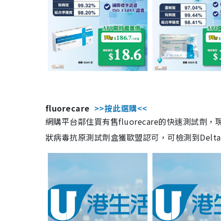
fluorecare
>>按此選購<<
網購平台鄰住買有售fluorecare的快速測試
狀病毒抗原測試劑盒獲歐盟認可，可檢測到Delta及