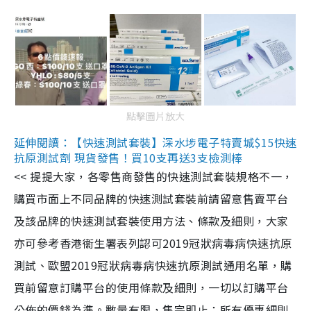
點擊圖片放大
延伸閱讀：【快速測試套裝】深水埗電子特賣城$15快速
抗原測試劑 現貨發售！買10支再送3支檢測棒
<< 提提大家，各零售商發售的快速測試套裝規格不一，
購買市面上不同品牌的快速測試套裝前請留意售賣平台
及該品牌的快速測試套裝使用方法、條款及細則，大家
亦可參考香港衞生署表列認可2019冠狀病毒病快速抗原
測試、歐盟2019冠狀病毒病快速抗原測試通用名單，購
買前留意訂購平台的使用條款及細則，一切以訂購平台
公佈的價錢為準。數量有限，售完即止；所有優惠細則