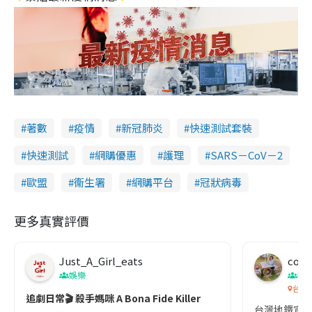
著數
疫情
新冠肺炎
快速測試套裝
快速測試
網購優惠
護理
SARS－CoV－2
歐盟
衞生署
網購平台
冠狀病毒
更多真實評價
Just_A_Girl_eats
co c
娛樂
吹
台灣
追劇日常🎬 殺手媽咪 A Bona Fide Killer
台灣地鐵宣