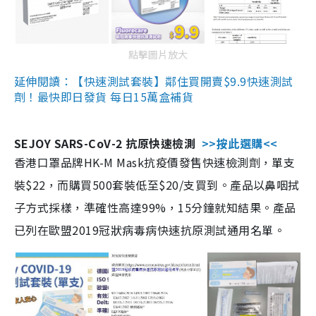
點擊圖片放大
延伸閱讀：【快速測試套裝】鄰住買開賣$9.9快速測試
劑！最快即日發貨 每日15萬盒補貨
SEJOY SARS-CoV-2 抗原快速檢測
>>按此選購<<
香港口罩品牌HK-M Mask抗疫價發售快速檢測劑，單支
裝$22，而購買500套裝低至$20/支買到。產品以鼻咽拭
子方式採樣，準確性高達99%，15分鐘就知結果。產品
已列在歐盟2019冠狀病毒病快速抗原測試通用名單。