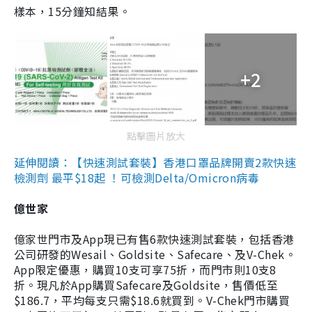
樣本，15分鐘知結果。
+2
點擊圖片放大
延伸閱讀：【快速測試套裝】香港口罩品牌開賣2款快速
檢測劑 最平$18起 ！可檢測Delta/Omicron病毒
億世家
億家世門市及App現已有售6款快速測試套裝，包括香港
公司研發的Wesail、Goldsite、Safecare、及V-Chek。
App限定優惠，購買10支可享75折，而門市則10支8
折。現凡於App購買Safecare及Goldsite，售價低至
$186.7，平均每支只需$18.6就買到。V-Chek門市購買