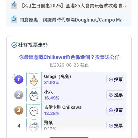
4
【8月生日優惠2026】全港85大食買玩著數攻略 自助餐/火鍋放題同行免費＋誠品/DONKI送現金券
5
開倉優惠｜銅鑼灣時代廣場Doughnut/Campo Marzio開倉低至1折！背囊、書包、手袋劈價$200起