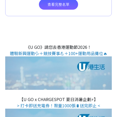
《U GO》請您去香港運動節2026！
體驗新興運動💦＋競技賽事💪＋100+運動用品攤位🔥
【U GO x CHARGESPOT 夏日消暑企劃⚡】
> 打卡即送充電券！限量1000張🔋送完即止 <