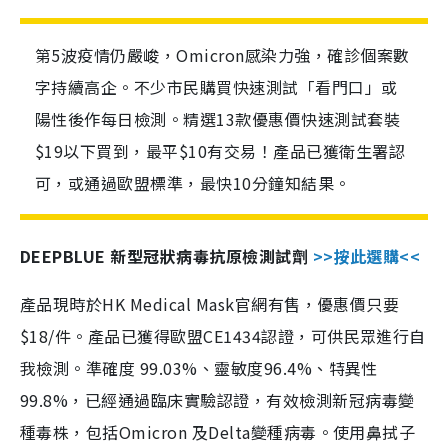
第5波疫情仍嚴峻，Omicron感染力強，確診個案數
字持續高企。不少市民購買快速測試「看門口」或
陽性後作每日檢測。精選13款優惠價快速測試套裝
$19以下買到，最平$10有交易！產品已獲衛生署認
可，或通過歐盟標準，最快10分鐘知結果。
DEEPBLUE 新型冠狀病毒抗原檢測試劑
>>按此選購<<
產品現時於HK Medical Mask官網有售，優惠價只要
$18/件。產品已獲得歐盟CE1434認證，可供民眾進行自
我檢測。準確度 99.03%、靈敏度96.4%、特異性
99.8%，已經通過臨床實驗認證，有效檢測新冠病毒變
種毒株，包括Omicron 及Delta變種病毒。使用鼻拭子