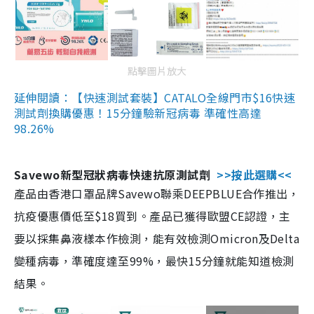
點擊圖片放大
延伸閱讀：【快速測試套裝】CATALO全線門市$16快速
測試劑換購優惠！15分鐘驗新冠病毒 準確性高達
98.26%
Savewo新型冠狀病毒快速抗原測試劑
>>按此選購<<
產品由香港口罩品牌Savewo聯乘DEEPBLUE合作推出，
抗疫優惠價低至$18買到。產品已獲得歐盟CE認證，主
要以採集鼻液樣本作檢測，能有效檢測Omicron及Delta
變種病毒，準確度達至99%，最快15分鐘就能知道檢測
結果。