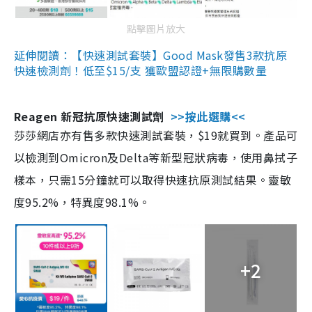
點擊圖片放大
延伸閱讀：【快速測試套裝】Good Mask發售3款抗原
快速檢測劑！低至$15/支 獲歐盟認證+無限購數量
Reagen 新冠抗原快速測試劑
>>按此選購<<
莎莎網店亦有售多款快速測試套裝，$19就買到。產品可
以檢測到Omicron及Delta等新型冠狀病毒，使用鼻拭子
樣本，只需15分鐘就可以取得快速抗原測試結果。靈敏
度95.2%，特異度98.1%。
+2