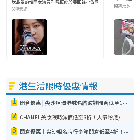
我最愛的韓國女演員孔曉振終於要回歸小螢幕啦!這次的劇本改編自同名
閱讀更多
閱讀更多
港生活限時優惠情報
1
開倉優惠 | 尖沙咀海港城名牌波鞋開倉低至1折！On鞋$899起／Joy&Peace鞋履$98起
2
CHANEL美妝限時減價低至3折！人氣粉底/唇膏/精華液低至$275！COCO香水都有平
3
開倉優惠｜尖沙咀名牌行李箱開倉低至4折！一連5日 American Tourister/ace./Hallmark $200起！