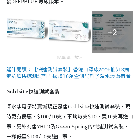
發DEEPBLUE 原廠版本。
+2
點擊圖片放大
延伸閱讀：【快速測試套裝】香港口罩廠acc+推$18病
毒抗原快速測試劑！捐贈10萬盒測試劑予深水埗露宿者
Goldsite快速測試套裝
深水埗電子特賣城現正發售Goldsite快速測試套裝，現
時更有優惠，$100/10支，平均每支$10，買10支再送口
罩。另外有售YHLO及Green Spring的快速測試套裝，
一樣低至$100/10支送口罩。