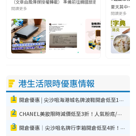
（文章由風傳媒授權轉載） 準備前往韓國旅遊的民眾，近期要特別留
夏天其中一種時
閱讀更多
閱讀更多
港生活限時優惠情報
1
開倉優惠 | 尖沙咀海港城名牌波鞋開倉低至1折！On鞋$899起／Joy&Peace鞋履$98起
2
CHANEL美妝限時減價低至3折！人氣粉底/唇膏/精華液低至$275！COCO香水都有平
3
開倉優惠｜尖沙咀名牌行李箱開倉低至4折！一連5日 American Tourister/ace./Hallmark $200起！