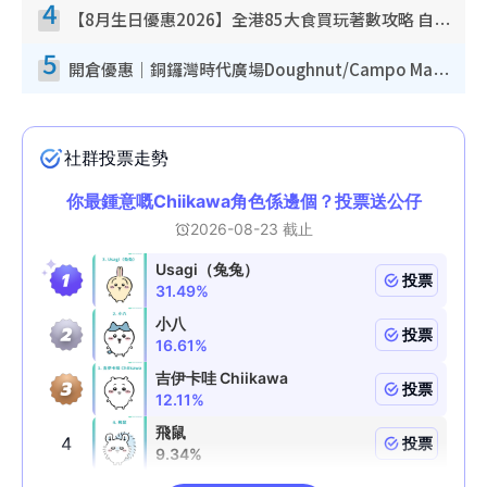
4
【8月生日優惠2026】全港85大食買玩著數攻略 自助餐/火鍋放題同行免費＋誠品/DONKI送現金券
5
開倉優惠｜銅鑼灣時代廣場Doughnut/Campo Marzio開倉低至1折！背囊、書包、手袋劈價$200起