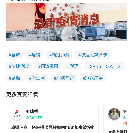
著數
疫情
新冠肺炎
快速測試套裝
快速測試
網購優惠
護理
SARS－CoV－2
歐盟
衞生署
網購平台
冠狀病毒
更多真實評價
風傳媒
營養教
旅遊攻略
生
香港
旅遊注意｜搭飛機帶尿袋標明mAh都會被沒收😱出發前切記檢查「1
#連皮帶籽都