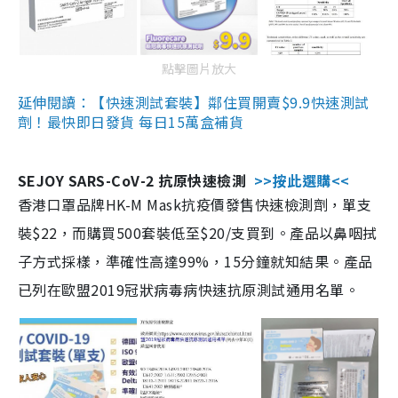
點擊圖片放大
延伸閱讀：【快速測試套裝】鄰住買開賣$9.9快速測試
劑！最快即日發貨 每日15萬盒補貨
SEJOY SARS-CoV-2 抗原快速檢測
>>按此選購<<
香港口罩品牌HK-M Mask抗疫價發售快速檢測劑，單支
裝$22，而購買500套裝低至$20/支買到。產品以鼻咽拭
子方式採樣，準確性高達99%，15分鐘就知結果。產品
已列在歐盟2019冠狀病毒病快速抗原測試通用名單。