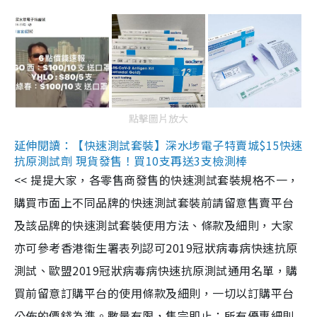
點擊圖片放大
延伸閱讀：【快速測試套裝】深水埗電子特賣城$15快速
抗原測試劑 現貨發售！買10支再送3支檢測棒
<< 提提大家，各零售商發售的快速測試套裝規格不一，
購買市面上不同品牌的快速測試套裝前請留意售賣平台
及該品牌的快速測試套裝使用方法、條款及細則，大家
亦可參考香港衞生署表列認可2019冠狀病毒病快速抗原
測試、歐盟2019冠狀病毒病快速抗原測試通用名單，購
買前留意訂購平台的使用條款及細則，一切以訂購平台
公佈的價錢為準。數量有限，售完即止；所有優惠細則