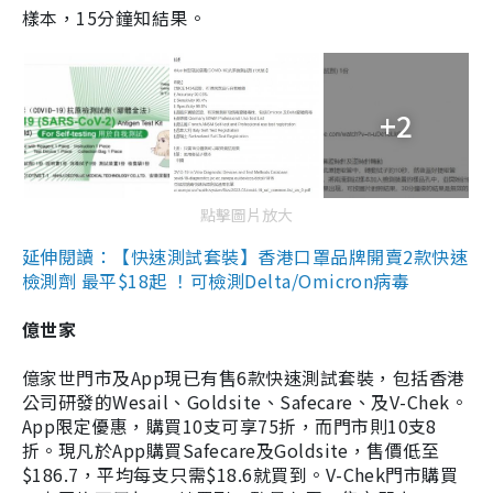
樣本，15分鐘知結果。
+2
點擊圖片放大
延伸閱讀：【快速測試套裝】香港口罩品牌開賣2款快速
檢測劑 最平$18起 ！可檢測Delta/Omicron病毒
億世家
億家世門市及App現已有售6款快速測試套裝，包括香港
公司研發的Wesail、Goldsite、Safecare、及V-Chek。
App限定優惠，購買10支可享75折，而門市則10支8
折。現凡於App購買Safecare及Goldsite，售價低至
$186.7，平均每支只需$18.6就買到。V-Chek門市購買