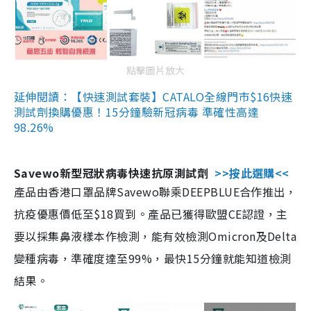
點擊圖片放大
延伸閱讀：【快速測試套裝】CATALO全線門市$16快速
測試劑換購優惠！15分鐘驗新冠病毒 準確性高達
98.26%
Savewo新型冠狀病毒快速抗原測試劑
>>按此選購<<
產品由香港口罩品牌Savewo聯乘DEEPBLUE合作推出，
抗疫優惠價低至$18買到。產品已獲得歐盟CE認證，主
要以採集鼻液樣本作檢測，能有效檢測Omicron及Delta
變種病毒，準確度達至99%，最快15分鐘就能知道檢測
結果。