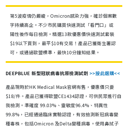
第5波疫情仍嚴峻，Omicron感染力強，確診個案數
字持續高企。不少市民購買快速測試「看門口」或
陽性後作每日檢測。精選13款優惠價快速測試套裝
$19以下買到，最平$10有交易！產品已獲衛生署認
可，或通過歐盟標準，最快10分鐘知結果。
DEEPBLUE 新型冠狀病毒抗原檢測試劑
>>按此選購<<
產品現時於HK Medical Mask官網有售，優惠價只要
$18/件。產品已獲得歐盟CE1434認證，可供民眾進行自
我檢測。準確度 99.03%、靈敏度96.4%、特異性
99.8%，已經通過臨床實驗認證，有效檢測新冠病毒變
種毒株，包括Omicron 及Delta變種病毒。使用鼻拭子