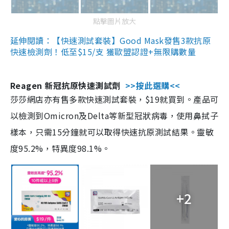
點擊圖片放大
延伸閱讀：【快速測試套裝】Good Mask發售3款抗原
快速檢測劑！低至$15/支 獲歐盟認證+無限購數量
Reagen 新冠抗原快速測試劑
>>按此選購<<
莎莎網店亦有售多款快速測試套裝，$19就買到。產品可
以檢測到Omicron及Delta等新型冠狀病毒，使用鼻拭子
樣本，只需15分鐘就可以取得快速抗原測試結果。靈敏
度95.2%，特異度98.1%。
+2