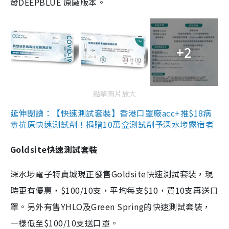
發DEEPBLUE 原廠版本。
+2
點擊圖片放大
延伸閱讀：【快速測試套裝】香港口罩廠acc+推$18病
毒抗原快速測試劑！捐贈10萬盒測試劑予深水埗露宿者
Goldsite快速測試套裝
深水埗電子特賣城現正發售Goldsite快速測試套裝，現
時更有優惠，$100/10支，平均每支$10，買10支再送口
罩。另外有售YHLO及Green Spring的快速測試套裝，
一樣低至$100/10支送口罩。