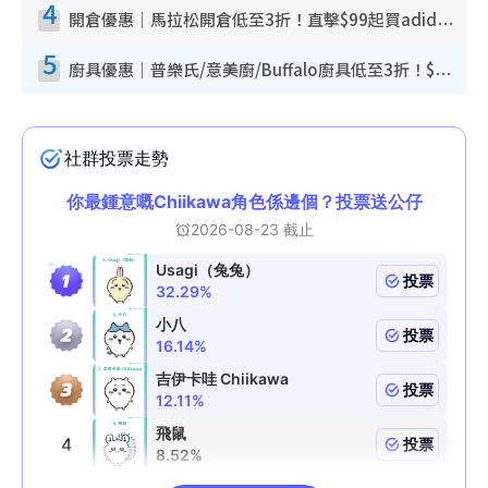
4
開倉優惠｜馬拉松開倉低至3折！直擊$99起買adidas／New Balance／Puma鞋款 STANLEY保溫杯劈價至$119起
5
廚具優惠｜普樂氏/意美廚/Buffalo廚具低至3折！$89起買煎鍋／炒鑊／個人鍋 同場小家電激減至$99起