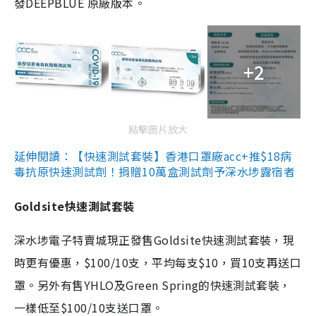
發DEEPBLUE 原廠版本。
+2
點擊圖片放大
延伸閱讀：【快速測試套裝】香港口罩廠acc+推$18病
毒抗原快速測試劑！捐贈10萬盒測試劑予深水埗露宿者
Goldsite快速測試套裝
深水埗電子特賣城現正發售Goldsite快速測試套裝，現
時更有優惠，$100/10支，平均每支$10，買10支再送口
罩。另外有售YHLO及Green Spring的快速測試套裝，
一樣低至$100/10支送口罩。