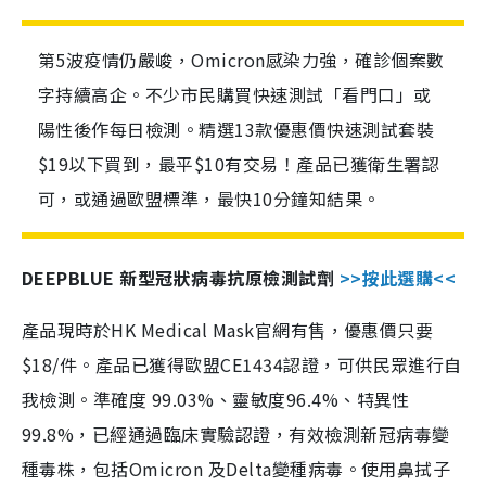
第5波疫情仍嚴峻，Omicron感染力強，確診個案數
字持續高企。不少市民購買快速測試「看門口」或
陽性後作每日檢測。精選13款優惠價快速測試套裝
$19以下買到，最平$10有交易！產品已獲衛生署認
可，或通過歐盟標準，最快10分鐘知結果。
DEEPBLUE 新型冠狀病毒抗原檢測試劑
>>按此選購<<
產品現時於HK Medical Mask官網有售，優惠價只要
$18/件。產品已獲得歐盟CE1434認證，可供民眾進行自
我檢測。準確度 99.03%、靈敏度96.4%、特異性
99.8%，已經通過臨床實驗認證，有效檢測新冠病毒變
種毒株，包括Omicron 及Delta變種病毒。使用鼻拭子