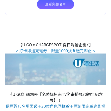
【U GO x CHARGESPOT 夏日消暑企劃⚡】
> 打卡即送充電券！限量1000張🔋送完即止 <
《U GO》請您去【名偵探柯南TV動畫播放30週年紀念
展】！
還原經典名場面📹＋30位角色同框📸＋原創限定感謝劇場