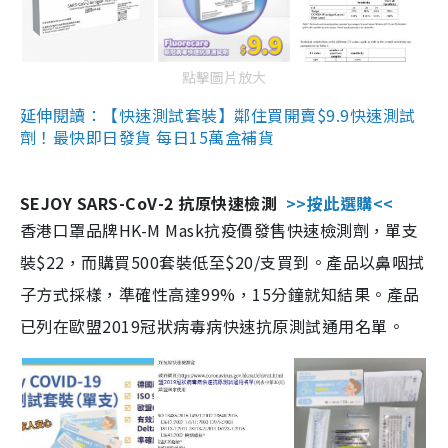
點擊圖片放大
延伸閱讀：【快速測試套裝】鄰住買開賣$9.9快速測試
劑！最快即日發貨 每日15萬盒補貨
SEJOY SARS-CoV-2 抗原快速檢測
>>按此選購<<
香港口罩品牌HK-M Mask抗疫價發售快速檢測劑，單支
裝$22，而購買500套裝低至$20/支買到。產品以鼻咽拭
子方式採樣，準確性高達99%，15分鐘就知結果。產品
已列在歐盟2019冠狀病毒病快速抗原測試通用名單。