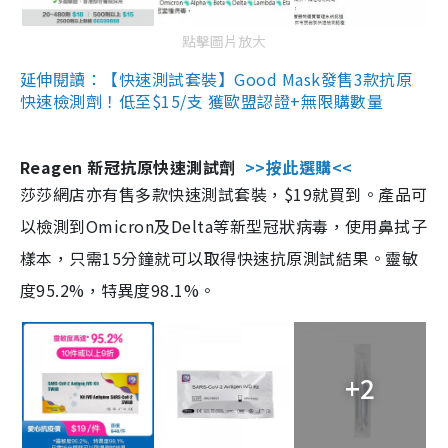
點擊圖片放大
延伸閱讀：【快速測試套裝】Good Mask發售3款抗原
快速檢測劑！低至$15/支 獲歐盟認證+無限購數量
Reagen 新冠抗原快速測試劑
>>按此選購<<
莎莎網店亦有售多款快速測試套裝，$19就買到。產品可
以檢測到Omicron及Delta等新型冠狀病毒，使用鼻拭子
樣本，只需15分鐘就可以取得快速抗原測試結果。靈敏
度95.2%，特異度98.1%。
+2