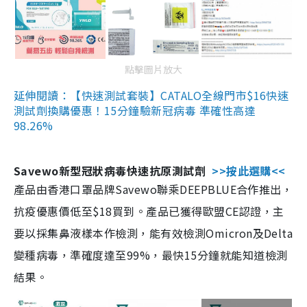
點擊圖片放大
延伸閱讀：【快速測試套裝】CATALO全線門市$16快速
測試劑換購優惠！15分鐘驗新冠病毒 準確性高達
98.26%
Savewo新型冠狀病毒快速抗原測試劑
>>按此選購<<
產品由香港口罩品牌Savewo聯乘DEEPBLUE合作推出，
抗疫優惠價低至$18買到。產品已獲得歐盟CE認證，主
要以採集鼻液樣本作檢測，能有效檢測Omicron及Delta
變種病毒，準確度達至99%，最快15分鐘就能知道檢測
結果。