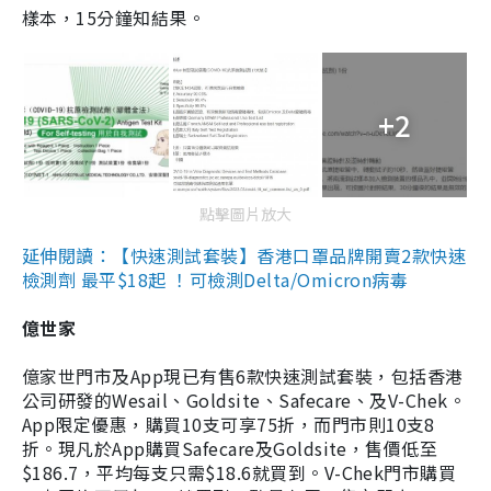
樣本，15分鐘知結果。
+2
點擊圖片放大
延伸閱讀：【快速測試套裝】香港口罩品牌開賣2款快速
檢測劑 最平$18起 ！可檢測Delta/Omicron病毒
億世家
億家世門市及App現已有售6款快速測試套裝，包括香港
公司研發的Wesail、Goldsite、Safecare、及V-Chek。
App限定優惠，購買10支可享75折，而門市則10支8
折。現凡於App購買Safecare及Goldsite，售價低至
$186.7，平均每支只需$18.6就買到。V-Chek門市購買