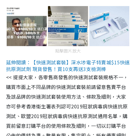
點擊圖片放大
延伸閱讀：【快速測試套裝】深水埗電子特賣城$15快速
抗原測試劑 現貨發售！買10支再送3支檢測棒
<< 提提大家，各零售商發售的快速測試套裝規格不一，
購買市面上不同品牌的快速測試套裝前請留意售賣平台
及該品牌的快速測試套裝使用方法、條款及細則，大家
亦可參考香港衞生署表列認可2019冠狀病毒病快速抗原
測試、歐盟2019冠狀病毒病快速抗原測試通用名單，購
買前留意訂購平台的使用條款及細則，一切以訂購平台
公佈的價錢為準。數量有限，售完即止；所有優惠細則