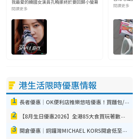
我最愛的韓國女演員孔曉振終於要回歸小螢幕啦!這次的劇本改編自同名
閱讀更多
閱讀更多
港生活限時優惠情報
1
長者優惠｜OK便利店推樂悠咭優惠！買麵包/牛奶/保健品拍卡即減
2
【8月生日優惠2026】全港85大食買玩著數攻略 自助餐/火鍋放題同行免費＋誠品/DONKI送現金券
3
開倉優惠｜銅鑼灣MICHAEL KORS開倉低至17折！直擊$500起買手袋/銀包/鞋款 必買經典Jet Set系列