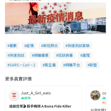
著數
疫情
新冠肺炎
快速測試套裝
快速測試
網購優惠
冠狀病毒
護理
SARS－CoV－2
衞生署
網購平台
歐盟
更多真實評價
Just_A_Girl_eats
co c
娛樂
吹
台灣
追劇日常🎬 殺手媽咪 A Bona Fide Killer
台灣地鐵宣