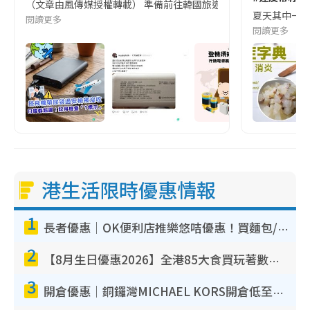
（文章由風傳媒授權轉載） 準備前往韓國旅遊的民眾，近期要特別留
夏天其中一種時
閱讀更多
閱讀更多
港生活限時優惠情報
1
長者優惠｜OK便利店推樂悠咭優惠！買麵包/牛奶/保健品拍卡即減
2
【8月生日優惠2026】全港85大食買玩著數攻略 自助餐/火鍋放題同行免費＋誠品/DONKI送現金券
3
開倉優惠｜銅鑼灣MICHAEL KORS開倉低至17折！直擊$500起買手袋/銀包/鞋款 必買經典Jet Set系列