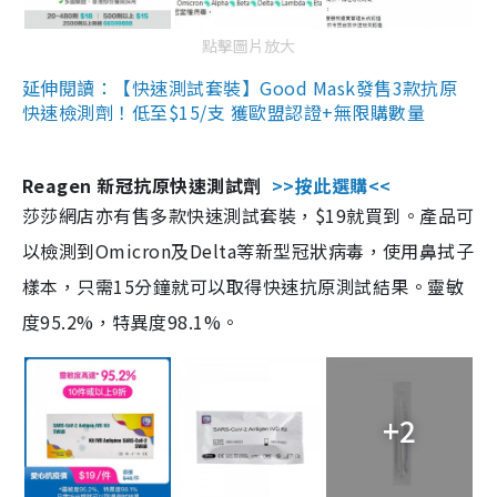
點擊圖片放大
延伸閱讀：【快速測試套裝】Good Mask發售3款抗原
快速檢測劑！低至$15/支 獲歐盟認證+無限購數量
Reagen 新冠抗原快速測試劑
>>按此選購<<
莎莎網店亦有售多款快速測試套裝，$19就買到。產品可
以檢測到Omicron及Delta等新型冠狀病毒，使用鼻拭子
樣本，只需15分鐘就可以取得快速抗原測試結果。靈敏
度95.2%，特異度98.1%。
+2