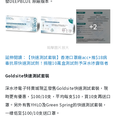
發DEEPBLUE 原廠版本。
+2
點擊圖片放大
延伸閱讀：【快速測試套裝】香港口罩廠acc+推$18病
毒抗原快速測試劑！捐贈10萬盒測試劑予深水埗露宿者
Goldsite快速測試套裝
深水埗電子特賣城現正發售Goldsite快速測試套裝，現
時更有優惠，$100/10支，平均每支$10，買10支再送口
罩。另外有售YHLO及Green Spring的快速測試套裝，
一樣低至$100/10支送口罩。