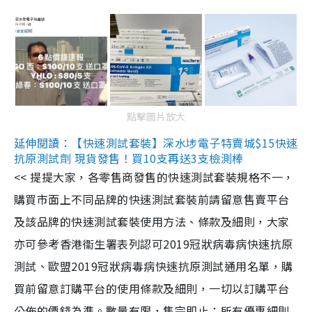
點擊圖片放大
延伸閱讀：【快速測試套裝】深水埗電子特賣城$15快速
抗原測試劑 現貨發售！買10支再送3支檢測棒
<< 提提大家，各零售商發售的快速測試套裝規格不一，
購買市面上不同品牌的快速測試套裝前請留意售賣平台
及該品牌的快速測試套裝使用方法、條款及細則，大家
亦可參考香港衞生署表列認可2019冠狀病毒病快速抗原
測試、歐盟2019冠狀病毒病快速抗原測試通用名單，購
買前留意訂購平台的使用條款及細則，一切以訂購平台
公佈的價錢為準。數量有限，售完即止；所有優惠細則