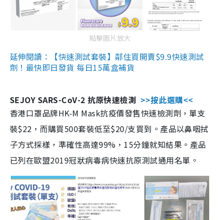
點擊圖片放大
延伸閱讀：【快速測試套裝】鄰住買開賣$9.9快速測試
劑！最快即日發貨 每日15萬盒補貨
SEJOY SARS-CoV-2 抗原快速檢測
>>按此選購<<
香港口罩品牌HK-M Mask抗疫價發售快速檢測劑，單支
裝$22，而購買500套裝低至$20/支買到。產品以鼻咽拭
子方式採樣，準確性高達99%，15分鐘就知結果。產品
已列在歐盟2019冠狀病毒病快速抗原測試通用名單。