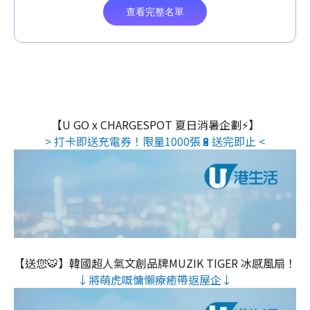
【U GO x CHARGESPOT 夏日消暑企劃⚡】
> 打卡即送充電券！限量1000張🔋送完即止 <
【送您🐯】韓國超人氣文創品牌MUZIK TIGER 冰感風扇！
↓將萌虎嘅慵懶療癒帶返屋企↓