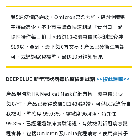
第5波疫情仍嚴峻，Omicron感染力強，確診個案數
字持續高企。不少市民購買快速測試「看門口」或
陽性後作每日檢測。精選13款優惠價快速測試套裝
$19以下買到，最平$10有交易！產品已獲衛生署認
可，或通過歐盟標準，最快10分鐘知結果。
DEEPBLUE 新型冠狀病毒抗原檢測試劑
>>按此選購<<
產品現時於HK Medical Mask官網有售，優惠價只要
$18/件。產品已獲得歐盟CE1434認證，可供民眾進行自
我檢測。準確度 99.03%、靈敏度96.4%、特異性
99.8%，已經通過臨床實驗認證，有效檢測新冠病毒變
種毒株，包括Omicron 及Delta變種病毒。使用鼻拭子