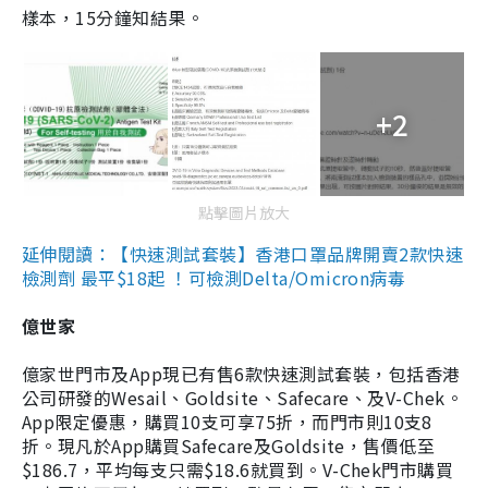
樣本，15分鐘知結果。
+2
點擊圖片放大
延伸閱讀：【快速測試套裝】香港口罩品牌開賣2款快速
檢測劑 最平$18起 ！可檢測Delta/Omicron病毒
億世家
億家世門市及App現已有售6款快速測試套裝，包括香港
公司研發的Wesail、Goldsite、Safecare、及V-Chek。
App限定優惠，購買10支可享75折，而門市則10支8
折。現凡於App購買Safecare及Goldsite，售價低至
$186.7，平均每支只需$18.6就買到。V-Chek門市購買