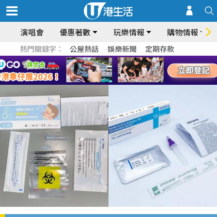
演唱會
優惠著數
玩樂情報
購物情報
熱門關鍵字：
公屋熱話
娛樂新聞
定期存款