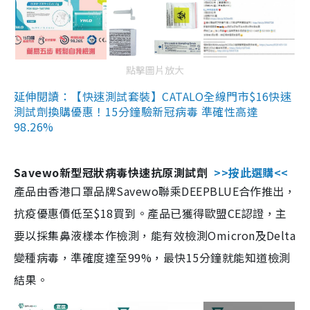
點擊圖片放大
延伸閱讀：【快速測試套裝】CATALO全線門市$16快速
測試劑換購優惠！15分鐘驗新冠病毒 準確性高達
98.26%
Savewo新型冠狀病毒快速抗原測試劑
>>按此選購<<
產品由香港口罩品牌Savewo聯乘DEEPBLUE合作推出，
抗疫優惠價低至$18買到。產品已獲得歐盟CE認證，主
要以採集鼻液樣本作檢測，能有效檢測Omicron及Delta
變種病毒，準確度達至99%，最快15分鐘就能知道檢測
結果。