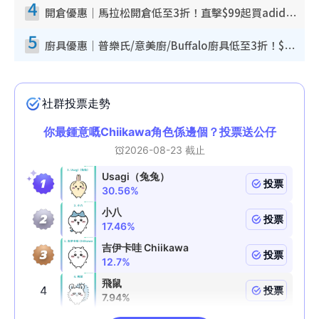
4
開倉優惠｜馬拉松開倉低至3折！直擊$99起買adidas／New Balance／Puma鞋款 STANLEY保溫杯劈價至$119起
5
廚具優惠｜普樂氏/意美廚/Buffalo廚具低至3折！$89起買煎鍋／炒鑊／個人鍋 同場小家電激減至$99起