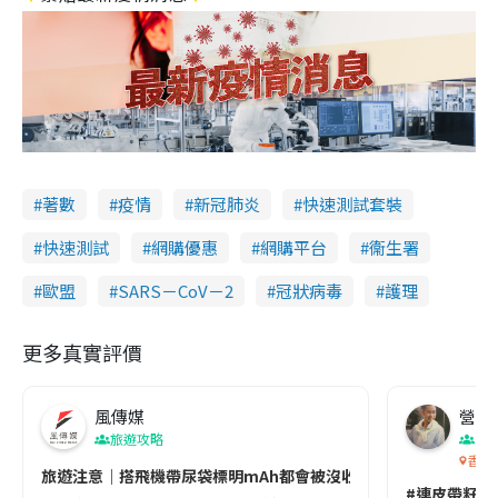
著數
疫情
新冠肺炎
快速測試套裝
快速測試
網購優惠
網購平台
衞生署
歐盟
SARS－CoV－2
冠狀病毒
護理
更多真實評價
風傳媒
營養教
旅遊攻略
生
香港
旅遊注意｜搭飛機帶尿袋標明mAh都會被沒收😱出發前切記檢查「1
#連皮帶籽都