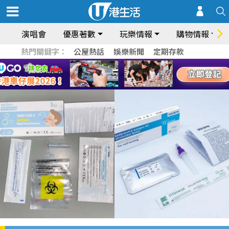
演唱會
優惠著數
玩樂情報
購物情報
熱門關鍵字：
公屋熱話
娛樂新聞
定期存款