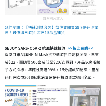
點擊圖片放大
延伸閱讀：【快速測試套裝】鄰住買開賣$9.9快速測試
劑！最快即日發貨 每日15萬盒補貨
SEJOY SARS-CoV-2 抗原快速檢測
>>按此選購<<
香港口罩品牌HK-M Mask抗疫價發售快速檢測劑，單支
裝$22，而購買500套裝低至$20/支買到。產品以鼻咽拭
子方式採樣，準確性高達99%，15分鐘就知結果。產品
已列在歐盟2019冠狀病毒病快速抗原測試通用名單。