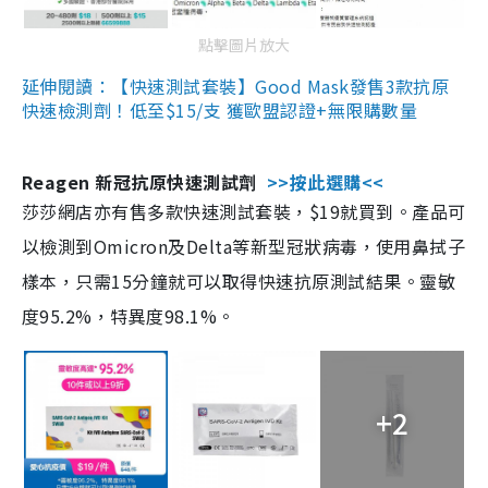
點擊圖片放大
延伸閱讀：【快速測試套裝】Good Mask發售3款抗原
快速檢測劑！低至$15/支 獲歐盟認證+無限購數量
Reagen 新冠抗原快速測試劑
>>按此選購<<
莎莎網店亦有售多款快速測試套裝，$19就買到。產品可
以檢測到Omicron及Delta等新型冠狀病毒，使用鼻拭子
樣本，只需15分鐘就可以取得快速抗原測試結果。靈敏
度95.2%，特異度98.1%。
+2