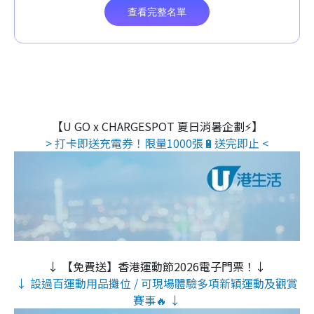
【U GO x CHARGESPOT 夏日消暑企劃⚡】
> 打卡即送充電券！限量1000張🔋送完即止 <
↓ 【免費送】香港運動節2026電子門票！↓
↓ 設過百運動用品攤位 / 可現場體驗多項新穎運動及觀賞
賽事🔥 ↓