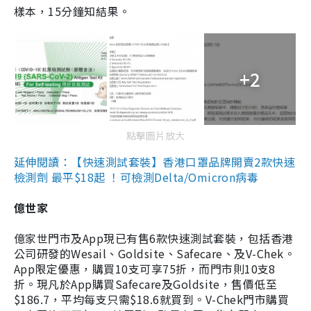
樣本，15分鐘知結果。
+2
點擊圖片放大
延伸閱讀：【快速測試套裝】香港口罩品牌開賣2款快速
檢測劑 最平$18起 ！可檢測Delta/Omicron病毒
億世家
億家世門市及App現已有售6款快速測試套裝，包括香港
公司研發的Wesail、Goldsite、Safecare、及V-Chek。
App限定優惠，購買10支可享75折，而門市則10支8
折。現凡於App購買Safecare及Goldsite，售價低至
$186.7，平均每支只需$18.6就買到。V-Chek門市購買