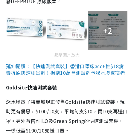
發DEEPBLUE 原廠版本。
+2
點擊圖片放大
延伸閱讀：【快速測試套裝】香港口罩廠acc+推$18病
毒抗原快速測試劑！捐贈10萬盒測試劑予深水埗露宿者
Goldsite快速測試套裝
深水埗電子特賣城現正發售Goldsite快速測試套裝，現
時更有優惠，$100/10支，平均每支$10，買10支再送口
罩。另外有售YHLO及Green Spring的快速測試套裝，
一樣低至$100/10支送口罩。