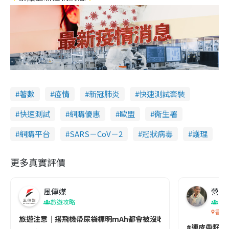
著數
疫情
新冠肺炎
快速測試套裝
快速測試
網購優惠
歐盟
衞生署
網購平台
SARS－CoV－2
冠狀病毒
護理
更多真實評價
風傳媒
營養教
旅遊攻略
生
香港
旅遊注意｜搭飛機帶尿袋標明mAh都會被沒收😱出發前切記檢查「1
#連皮帶籽都