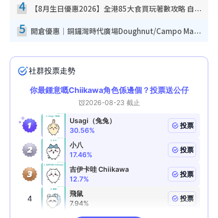
4
【8月生日優惠2026】全港85大食買玩著數攻略 自助餐/火鍋放題同行免費＋誠品/DONKI送現金券
5
開倉優惠｜銅鑼灣時代廣場Doughnut/Campo Marzio開倉低至1折！背囊、書包、手袋劈價$200起