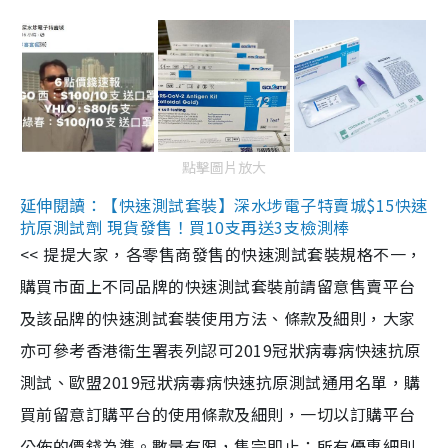
點擊圖片放大
延伸閱讀：【快速測試套裝】深水埗電子特賣城$15快速
抗原測試劑 現貨發售！買10支再送3支檢測棒
<< 提提大家，各零售商發售的快速測試套裝規格不一，
購買市面上不同品牌的快速測試套裝前請留意售賣平台
及該品牌的快速測試套裝使用方法、條款及細則，大家
亦可參考香港衞生署表列認可2019冠狀病毒病快速抗原
測試、歐盟2019冠狀病毒病快速抗原測試通用名單，購
買前留意訂購平台的使用條款及細則，一切以訂購平台
公佈的價錢為準。數量有限，售完即止；所有優惠細則