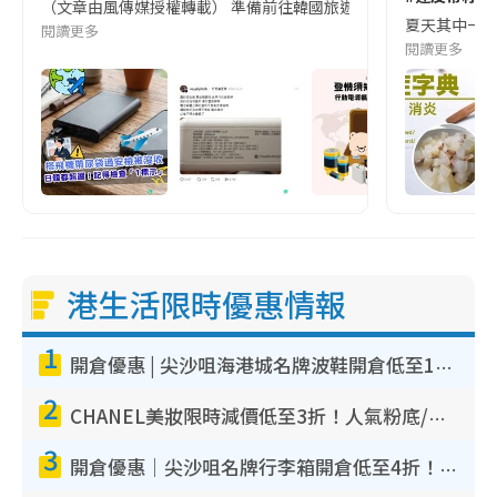
（文章由風傳媒授權轉載） 準備前往韓國旅遊的民眾，近期要特別留
夏天其中一種時
閱讀更多
閱讀更多
港生活限時優惠情報
1
開倉優惠 | 尖沙咀海港城名牌波鞋開倉低至1折！On鞋$899起／Joy&Peace鞋履$98起
2
CHANEL美妝限時減價低至3折！人氣粉底/唇膏/精華液低至$275！COCO香水都有平
3
開倉優惠｜尖沙咀名牌行李箱開倉低至4折！一連5日 American Tourister/ace./Hallmark $200起！