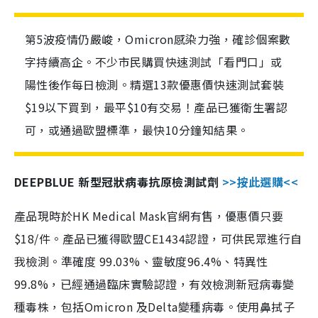
第5波疫情仍嚴峻，Omicron感染力強，確診個案數
字持續高企。不少市民購買快速測試「看門口」或
陽性後作每日檢測。精選13款優惠價快速測試套裝
$19以下買到，最平$10有交易！產品已獲衛生署認
可，或通過歐盟標準，最快10分鐘知結果。
DEEPBLUE 新型冠狀病毒抗原檢測試劑
>>按此選購<<
產品現時於HK Medical Mask官網有售，優惠價只要
$18/件。產品已獲得歐盟CE1434認證，可供民眾進行自
我檢測。準確度 99.03%、靈敏度96.4%、特異性
99.8%，已經通過臨床實驗認證，有效檢測新冠病毒變
種毒株，包括Omicron 及Delta變種病毒。使用鼻拭子