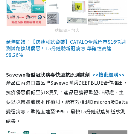
點擊圖片放大
延伸閱讀：【快速測試套裝】CATALO全線門市$16快速
測試劑換購優惠！15分鐘驗新冠病毒 準確性高達
98.26%
Savewo新型冠狀病毒快速抗原測試劑
>>按此選購<<
產品由香港口罩品牌Savewo聯乘DEEPBLUE合作推出，
抗疫優惠價低至$18買到。產品已獲得歐盟CE認證，主
要以採集鼻液樣本作檢測，能有效檢測Omicron及Delta
變種病毒，準確度達至99%，最快15分鐘就能知道檢測
結果。