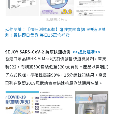
點擊圖片放大
延伸閱讀：【快速測試套裝】鄰住買開賣$9.9快速測試
劑！最快即日發貨 每日15萬盒補貨
SEJOY SARS-CoV-2 抗原快速檢測
>>按此選購<<
香港口罩品牌HK-M Mask抗疫價發售快速檢測劑，單支
裝$22，而購買500套裝低至$20/支買到。產品以鼻咽拭
子方式採樣，準確性高達99%，15分鐘就知結果。產品
已列在歐盟2019冠狀病毒病快速抗原測試通用名單。