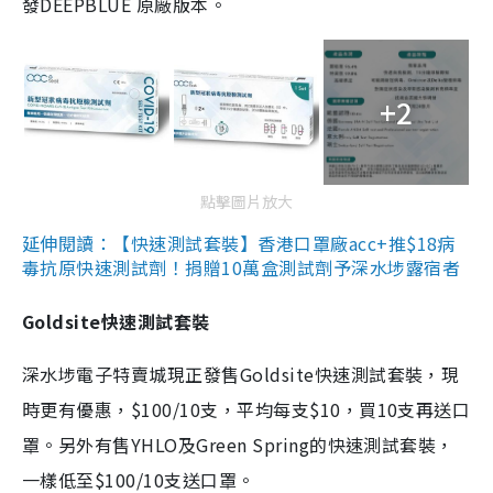
發DEEPBLUE 原廠版本。
+2
點擊圖片放大
延伸閱讀：【快速測試套裝】香港口罩廠acc+推$18病
毒抗原快速測試劑！捐贈10萬盒測試劑予深水埗露宿者
Goldsite快速測試套裝
深水埗電子特賣城現正發售Goldsite快速測試套裝，現
時更有優惠，$100/10支，平均每支$10，買10支再送口
罩。另外有售YHLO及Green Spring的快速測試套裝，
一樣低至$100/10支送口罩。