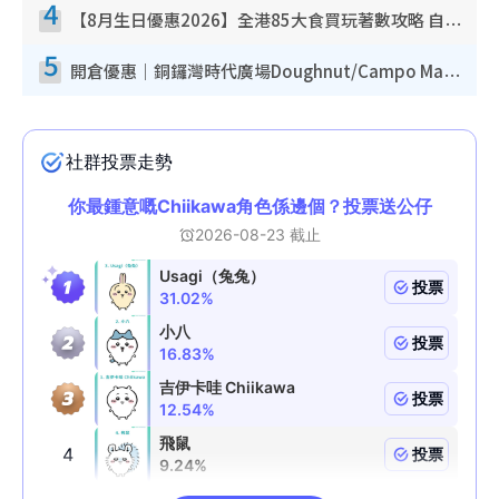
4
【8月生日優惠2026】全港85大食買玩著數攻略 自助餐/火鍋放題同行免費＋誠品/DONKI送現金券
5
開倉優惠｜銅鑼灣時代廣場Doughnut/Campo Marzio開倉低至1折！背囊、書包、手袋劈價$200起