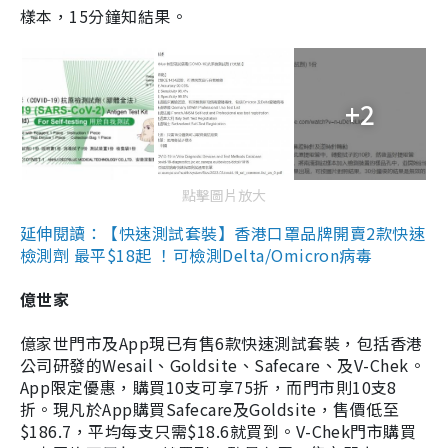
樣本，15分鐘知結果。
+2
點擊圖片放大
延伸閱讀：【快速測試套裝】香港口罩品牌開賣2款快速
檢測劑 最平$18起 ！可檢測Delta/Omicron病毒
億世家
億家世門市及App現已有售6款快速測試套裝，包括香港
公司研發的Wesail、Goldsite、Safecare、及V-Chek。
App限定優惠，購買10支可享75折，而門市則10支8
折。現凡於App購買Safecare及Goldsite，售價低至
$186.7，平均每支只需$18.6就買到。V-Chek門市購買