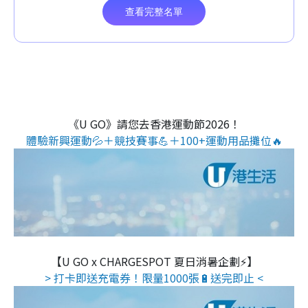
《U GO》請您去香港運動節2026！
體驗新興運動💦＋競技賽事💪＋100+運動用品攤位🔥
【U GO x CHARGESPOT 夏日消暑企劃⚡】
> 打卡即送充電券！限量1000張🔋送完即止 <