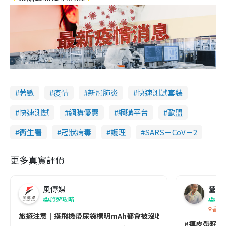
著數
疫情
新冠肺炎
快速測試套裝
快速測試
網購優惠
網購平台
歐盟
衞生署
冠狀病毒
護理
SARS－CoV－2
更多真實評價
風傳媒
營養教
旅遊攻略
生
香港
旅遊注意｜搭飛機帶尿袋標明mAh都會被沒收😱出發前切記檢查「1
#連皮帶籽都