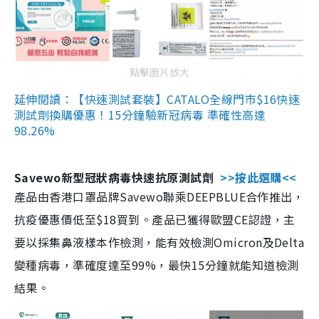
點擊圖片放大
延伸閱讀：【快速測試套裝】CATALO全線門市$16快速
測試劑換購優惠！15分鐘驗新冠病毒 準確性高達
98.26%
Savewo新型冠狀病毒快速抗原測試劑
>>按此選購<<
產品由香港口罩品牌Savewo聯乘DEEPBLUE合作推出，
抗疫優惠價低至$18買到。產品已獲得歐盟CE認證，主
要以採集鼻液樣本作檢測，能有效檢測Omicron及Delta
變種病毒，準確度達至99%，最快15分鐘就能知道檢測
結果。