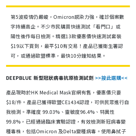
第5波疫情仍嚴峻，Omicron感染力強，確診個案數
字持續高企。不少市民購買快速測試「看門口」或
陽性後作每日檢測。精選13款優惠價快速測試套裝
$19以下買到，最平$10有交易！產品已獲衛生署認
可，或通過歐盟標準，最快10分鐘知結果。
DEEPBLUE 新型冠狀病毒抗原檢測試劑
>>按此選購<<
產品現時於HK Medical Mask官網有售，優惠價只要
$18/件。產品已獲得歐盟CE1434認證，可供民眾進行自
我檢測。準確度 99.03%、靈敏度96.4%、特異性
99.8%，已經通過臨床實驗認證，有效檢測新冠病毒變
種毒株，包括Omicron 及Delta變種病毒。使用鼻拭子