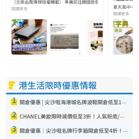
（文章由風傳媒授權轉載） 準備前往韓國旅遊的民眾，近期要特別留
夏天其中一種時
閱讀更多
閱讀更多
港生活限時優惠情報
1
開倉優惠 | 尖沙咀海港城名牌波鞋開倉低至1折！On鞋$899起／Joy&Peace鞋履$98起
2
CHANEL美妝限時減價低至3折！人氣粉底/唇膏/精華液低至$275！COCO香水都有平
3
開倉優惠｜尖沙咀名牌行李箱開倉低至4折！一連5日 American Tourister/ace./Hallmark $200起！