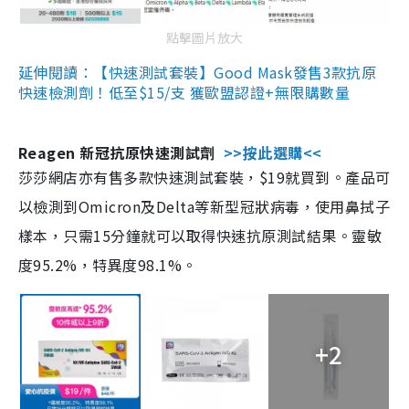
點擊圖片放大
延伸閱讀：【快速測試套裝】Good Mask發售3款抗原
快速檢測劑！低至$15/支 獲歐盟認證+無限購數量
Reagen 新冠抗原快速測試劑
>>按此選購<<
莎莎網店亦有售多款快速測試套裝，$19就買到。產品可
以檢測到Omicron及Delta等新型冠狀病毒，使用鼻拭子
樣本，只需15分鐘就可以取得快速抗原測試結果。靈敏
度95.2%，特異度98.1%。
+2