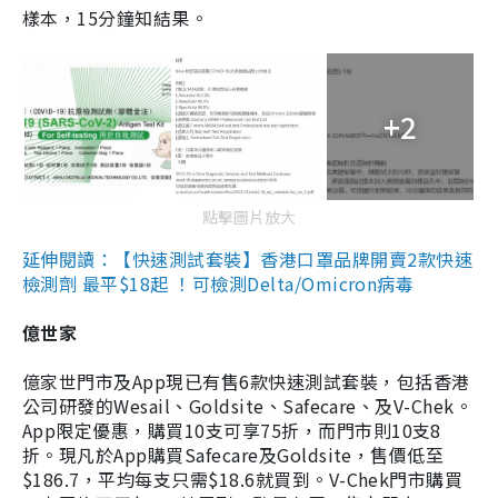
樣本，15分鐘知結果。
+2
點擊圖片放大
延伸閱讀：【快速測試套裝】香港口罩品牌開賣2款快速
檢測劑 最平$18起 ！可檢測Delta/Omicron病毒
億世家
億家世門市及App現已有售6款快速測試套裝，包括香港
公司研發的Wesail、Goldsite、Safecare、及V-Chek。
App限定優惠，購買10支可享75折，而門市則10支8
折。現凡於App購買Safecare及Goldsite，售價低至
$186.7，平均每支只需$18.6就買到。V-Chek門市購買