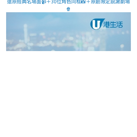
還原經典名場面📹＋30位角色同框📸＋原創限定感謝劇場
🍿