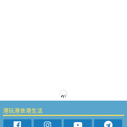
港玩港食港生活