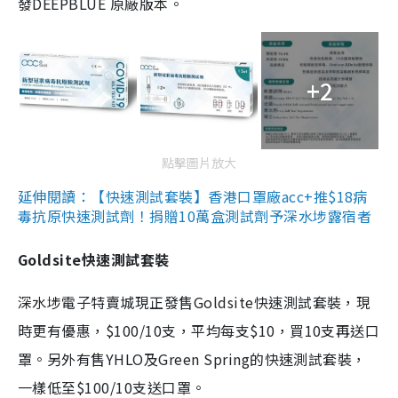
發DEEPBLUE 原廠版本。
+2
點擊圖片放大
延伸閱讀：【快速測試套裝】香港口罩廠acc+推$18病
毒抗原快速測試劑！捐贈10萬盒測試劑予深水埗露宿者
Goldsite快速測試套裝
深水埗電子特賣城現正發售Goldsite快速測試套裝，現
時更有優惠，$100/10支，平均每支$10，買10支再送口
罩。另外有售YHLO及Green Spring的快速測試套裝，
一樣低至$100/10支送口罩。