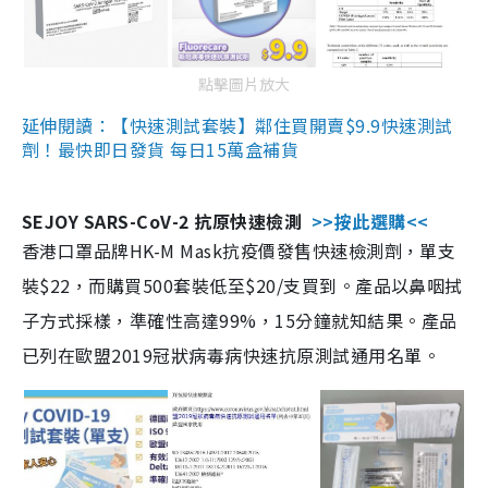
點擊圖片放大
延伸閱讀：【快速測試套裝】鄰住買開賣$9.9快速測試
劑！最快即日發貨 每日15萬盒補貨
SEJOY SARS-CoV-2 抗原快速檢測
>>按此選購<<
香港口罩品牌HK-M Mask抗疫價發售快速檢測劑，單支
裝$22，而購買500套裝低至$20/支買到。產品以鼻咽拭
子方式採樣，準確性高達99%，15分鐘就知結果。產品
已列在歐盟2019冠狀病毒病快速抗原測試通用名單。