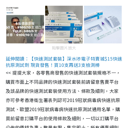
點擊圖片放大
延伸閱讀：【快速測試套裝】深水埗電子特賣城$15快速
抗原測試劑 現貨發售！買10支再送3支檢測棒
<< 提提大家，各零售商發售的快速測試套裝規格不一，
購買市面上不同品牌的快速測試套裝前請留意售賣平台
及該品牌的快速測試套裝使用方法、條款及細則，大家
亦可參考香港衞生署表列認可2019冠狀病毒病快速抗原
測試、歐盟2019冠狀病毒病快速抗原測試通用名單，購
買前留意訂購平台的使用條款及細則，一切以訂購平台
公佈的價錢為準。數量有限，售完即止；所有優惠細則