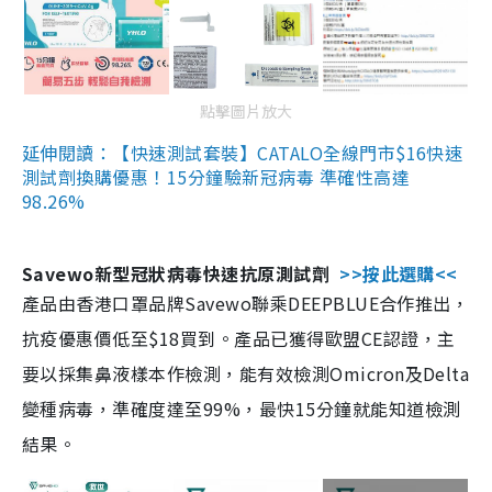
點擊圖片放大
延伸閱讀：【快速測試套裝】CATALO全線門市$16快速
測試劑換購優惠！15分鐘驗新冠病毒 準確性高達
98.26%
Savewo新型冠狀病毒快速抗原測試劑
>>按此選購<<
產品由香港口罩品牌Savewo聯乘DEEPBLUE合作推出，
抗疫優惠價低至$18買到。產品已獲得歐盟CE認證，主
要以採集鼻液樣本作檢測，能有效檢測Omicron及Delta
變種病毒，準確度達至99%，最快15分鐘就能知道檢測
結果。