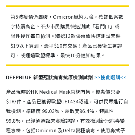
第5波疫情仍嚴峻，Omicron感染力強，確診個案數
字持續高企。不少市民購買快速測試「看門口」或
陽性後作每日檢測。精選13款優惠價快速測試套裝
$19以下買到，最平$10有交易！產品已獲衛生署認
可，或通過歐盟標準，最快10分鐘知結果。
DEEPBLUE 新型冠狀病毒抗原檢測試劑
>>按此選購<<
產品現時於HK Medical Mask官網有售，優惠價只要
$18/件。產品已獲得歐盟CE1434認證，可供民眾進行自
我檢測。準確度 99.03%、靈敏度96.4%、特異性
99.8%，已經通過臨床實驗認證，有效檢測新冠病毒變
種毒株，包括Omicron 及Delta變種病毒。使用鼻拭子