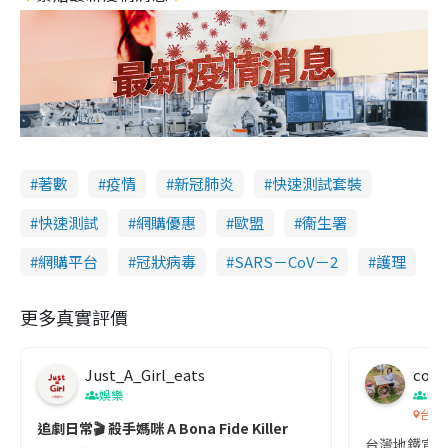
著數
疫情
新冠肺炎
快速測試套裝
快速測試
網購優惠
歐盟
衞生署
網購平台
冠狀病毒
SARS－CoV－2
護理
更多真實評價
Just_A_Girl_eats
co c
娛樂
吹
台灣
追劇日常🎬 殺手媽咪 A Bona Fide Killer
台灣地鐵宣