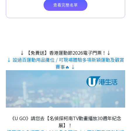
↓ 【免費送】香港運動節2026電子門票！↓
↓ 設過百運動用品攤位 / 可現場體驗多項新穎運動及觀賞
賽事🔥 ↓
《U GO》請您去【名偵探柯南TV動畫播放30週年紀念
展】！