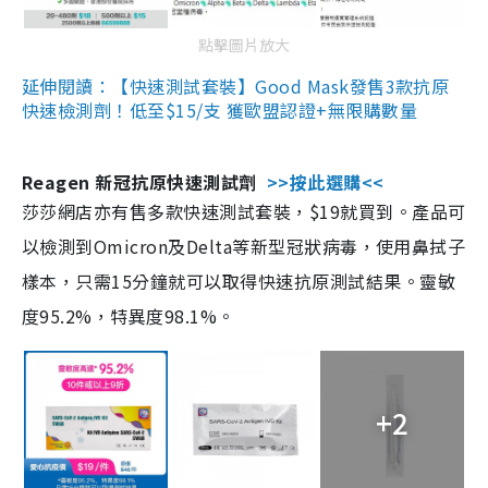
點擊圖片放大
延伸閱讀：【快速測試套裝】Good Mask發售3款抗原
快速檢測劑！低至$15/支 獲歐盟認證+無限購數量
Reagen 新冠抗原快速測試劑
>>按此選購<<
莎莎網店亦有售多款快速測試套裝，$19就買到。產品可
以檢測到Omicron及Delta等新型冠狀病毒，使用鼻拭子
樣本，只需15分鐘就可以取得快速抗原測試結果。靈敏
度95.2%，特異度98.1%。
+2