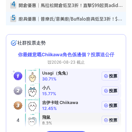
4
開倉優惠｜馬拉松開倉低至3折！直擊$99起買adidas／New Balance／Puma鞋款 STANLEY保溫杯劈價至$119起
5
廚具優惠｜普樂氏/意美廚/Buffalo廚具低至3折！$89起買煎鍋／炒鑊／個人鍋 同場小家電激減至$99起