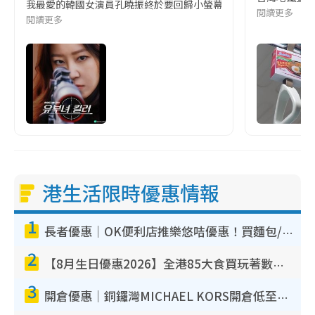
我最愛的韓國女演員孔曉振終於要回歸小螢幕啦!這次的劇本改編自同名
閱讀更多
閱讀更多
港生活限時優惠情報
1
長者優惠｜OK便利店推樂悠咭優惠！買麵包/牛奶/保健品拍卡即減
2
【8月生日優惠2026】全港85大食買玩著數攻略 自助餐/火鍋放題同行免費＋誠品/DONKI送現金券
3
開倉優惠｜銅鑼灣MICHAEL KORS開倉低至17折！直擊$500起買手袋/銀包/鞋款 必買經典Jet Set系列