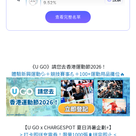
《U GO》請您去香港運動節2026！
體驗新興運動💦＋競技賽事💪＋100+運動用品攤位🔥
【U GO x CHARGESPOT 夏日消暑企劃⚡】
> 打卡即送充電券！限量1000張🔋送完即止 <