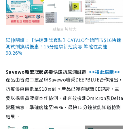
點擊圖片放大
延伸閱讀：【快速測試套裝】CATALO全線門市$16快速
測試劑換購優惠！15分鐘驗新冠病毒 準確性高達
98.26%
Savewo新型冠狀病毒快速抗原測試劑
>>按此選購<<
產品由香港口罩品牌Savewo聯乘DEEPBLUE合作推出，
抗疫優惠價低至$18買到。產品已獲得歐盟CE認證，主
要以採集鼻液樣本作檢測，能有效檢測Omicron及Delta
變種病毒，準確度達至99%，最快15分鐘就能知道檢測
結果。