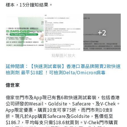
樣本，15分鐘知結果。
+2
點擊圖片放大
延伸閱讀：【快速測試套裝】香港口罩品牌開賣2款快速
檢測劑 最平$18起 ！可檢測Delta/Omicron病毒
億世家
億家世門市及App現已有售6款快速測試套裝，包括香港
公司研發的Wesail、Goldsite、Safecare、及V-Chek。
App限定優惠，購買10支可享75折，而門市則10支8
折。現凡於App購買Safecare及Goldsite，售價低至
$186.7，平均每支只需$18.6就買到。V-Chek門市購買