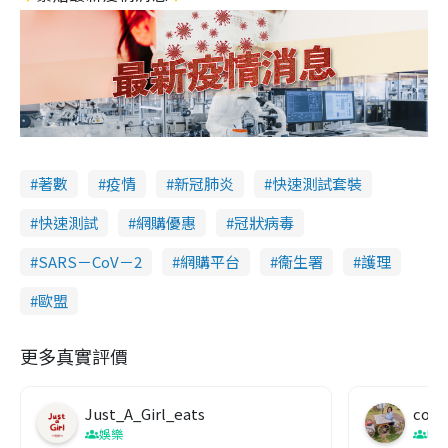
著數
疫情
新冠肺炎
快速測試套裝
快速測試
網購優惠
冠狀病毒
SARS－CoV－2
網購平台
衞生署
護理
歐盟
更多真實評價
Just_A_Girl_eats
co c
娛樂
吹