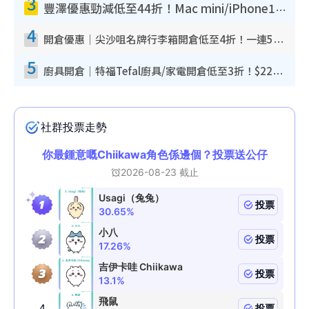
3
豐澤優惠勁減低至44折！Mac mini/iPhone17Pro大減價！廚房家電$220起
4
開倉優惠｜尖沙咀名牌行李箱開倉低至4折！一連5日 American Tourister/ace./Hallmark $200起！
5
廚具開倉｜特福Tefal廚具/家電開倉低至3折！$220起買平底鍋/炒鑊/湯煲！電飯煲/吸塵機/燙斗$418起