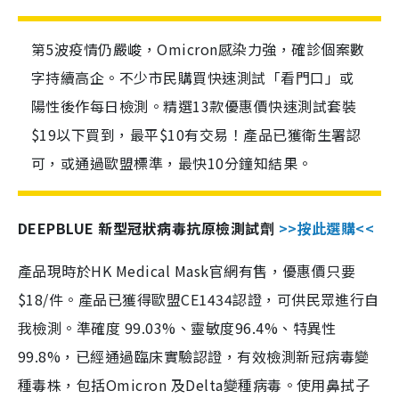
第5波疫情仍嚴峻，Omicron感染力強，確診個案數
字持續高企。不少市民購買快速測試「看門口」或
陽性後作每日檢測。精選13款優惠價快速測試套裝
$19以下買到，最平$10有交易！產品已獲衛生署認
可，或通過歐盟標準，最快10分鐘知結果。
DEEPBLUE 新型冠狀病毒抗原檢測試劑
>>按此選購<<
產品現時於HK Medical Mask官網有售，優惠價只要
$18/件。產品已獲得歐盟CE1434認證，可供民眾進行自
我檢測。準確度 99.03%、靈敏度96.4%、特異性
99.8%，已經通過臨床實驗認證，有效檢測新冠病毒變
種毒株，包括Omicron 及Delta變種病毒。使用鼻拭子