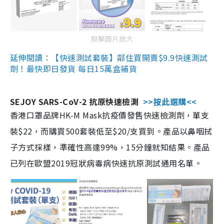
點擊圖片放大
延伸閱讀：【快速測試套裝】鄰住買開賣$9.9快速測試
劑！最快即日發貨 每日15萬盒補貨
SEJOY SARS-CoV-2 抗原快速檢測
>>按此選購<<
香港口罩品牌HK-M Mask抗疫價發售快速檢測劑，單支
裝$22，而購買500套裝低至$20/支買到。產品以鼻咽拭
子方式採樣，準確性高達99%，15分鐘就知結果。產品
已列在歐盟2019冠狀病毒病快速抗原測試通用名單。