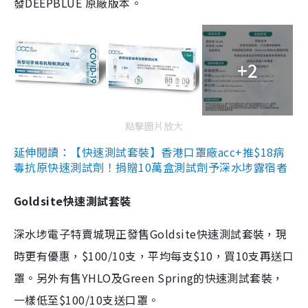
發DEEPBLUE 原廠版本。
+2
點擊圖片放大
延伸閱讀：【快速測試套裝】香港口罩廠acc+推$18病
毒抗原快速測試劑！捐贈10萬盒測試劑予深水埗露宿者
Goldsite快速測試套裝
深水埗電子特賣城現正發售Goldsite快速測試套裝，現
時更有優惠，$100/10支，平均每支$10，買10支再送口
罩。另外有售YHLO及Green Spring的快速測試套裝，
一樣低至$100/10支送口罩。