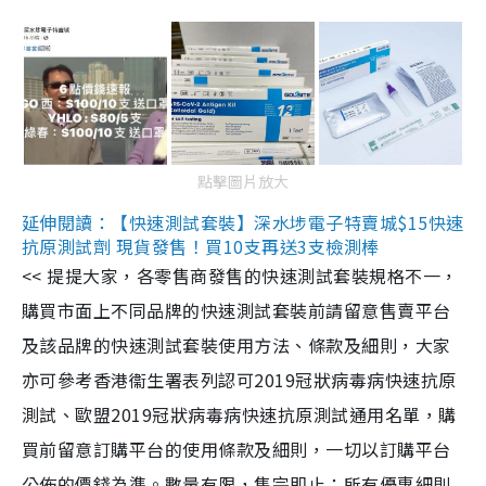
點擊圖片放大
延伸閱讀：【快速測試套裝】深水埗電子特賣城$15快速
抗原測試劑 現貨發售！買10支再送3支檢測棒
<< 提提大家，各零售商發售的快速測試套裝規格不一，
購買市面上不同品牌的快速測試套裝前請留意售賣平台
及該品牌的快速測試套裝使用方法、條款及細則，大家
亦可參考香港衞生署表列認可2019冠狀病毒病快速抗原
測試、歐盟2019冠狀病毒病快速抗原測試通用名單，購
買前留意訂購平台的使用條款及細則，一切以訂購平台
公佈的價錢為準。數量有限，售完即止；所有優惠細則