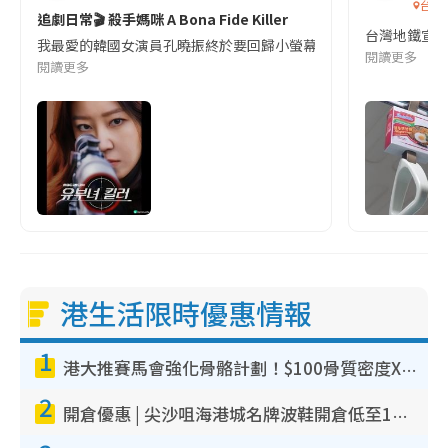
台灣
追劇日常🎬 殺手媽咪 A Bona Fide Killer
台灣地鐵宣
我最愛的韓國女演員孔曉振終於要回歸小螢幕啦!這次的劇本改編自同名
閱讀更多
閱讀更多
港生活限時優惠情報
1
港大推賽馬會強化骨骼計劃！$100骨質密度X光檢查 完成免費運動訓練送超市禮券！附參加資格
2
開倉優惠 | 尖沙咀海港城名牌波鞋開倉低至1折！On鞋$899起／Joy&Peace鞋履$98起