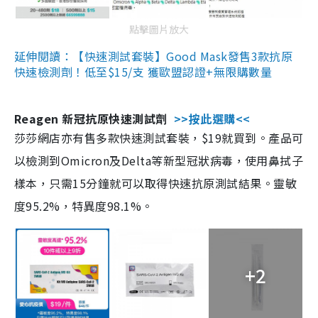
點擊圖片放大
延伸閱讀：【快速測試套裝】Good Mask發售3款抗原
快速檢測劑！低至$15/支 獲歐盟認證+無限購數量
Reagen 新冠抗原快速測試劑
>>按此選購<<
莎莎網店亦有售多款快速測試套裝，$19就買到。產品可
以檢測到Omicron及Delta等新型冠狀病毒，使用鼻拭子
樣本，只需15分鐘就可以取得快速抗原測試結果。靈敏
度95.2%，特異度98.1%。
+2