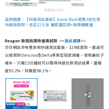
點擊圖片放大
延伸閱讀：【快速測試套裝】Good Mask發售3款抗原
快速檢測劑！低至$15/支 獲歐盟認證+無限購數量
Reagen 新冠抗原快速測試劑
>>按此選購<<
莎莎網店亦有售多款快速測試套裝，$19就買到。產品可
以檢測到Omicron及Delta等新型冠狀病毒，使用鼻拭子
樣本，只需15分鐘就可以取得快速抗原測試結果。靈敏
度95.2%，特異度98.1%。
+2