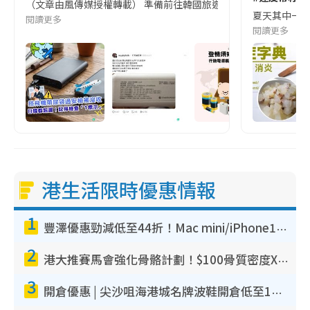
（文章由風傳媒授權轉載） 準備前往韓國旅遊的民眾，近期要特別留
夏天其中一種時
閱讀更多
閱讀更多
港生活限時優惠情報
1
豐澤優惠勁減低至44折！Mac mini/iPhone17Pro大減價！廚房家電$220起
2
港大推賽馬會強化骨骼計劃！$100骨質密度X光檢查 完成免費運動訓練送超市禮券！附參加資格
3
開倉優惠 | 尖沙咀海港城名牌波鞋開倉低至1折！On鞋$899起／Joy&Peace鞋履$98起