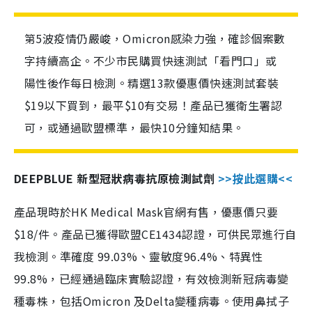
第5波疫情仍嚴峻，Omicron感染力強，確診個案數
字持續高企。不少市民購買快速測試「看門口」或
陽性後作每日檢測。精選13款優惠價快速測試套裝
$19以下買到，最平$10有交易！產品已獲衛生署認
可，或通過歐盟標準，最快10分鐘知結果。
DEEPBLUE 新型冠狀病毒抗原檢測試劑
>>按此選購<<
產品現時於HK Medical Mask官網有售，優惠價只要
$18/件。產品已獲得歐盟CE1434認證，可供民眾進行自
我檢測。準確度 99.03%、靈敏度96.4%、特異性
99.8%，已經通過臨床實驗認證，有效檢測新冠病毒變
種毒株，包括Omicron 及Delta變種病毒。使用鼻拭子