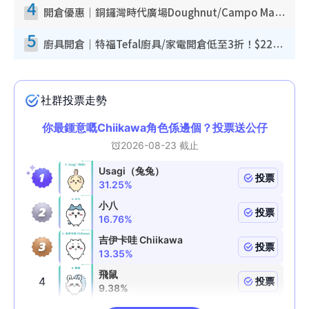
4
開倉優惠｜銅鑼灣時代廣場Doughnut/Campo Marzio開倉低至1折！背囊、書包、手袋劈價$200起
5
廚具開倉｜特福Tefal廚具/家電開倉低至3折！$220起買平底鍋/炒鑊/湯煲！電飯煲/吸塵機/燙斗$418起