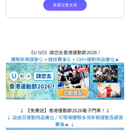
《U GO》請您去香港運動節2026！
體驗新興運動💦＋競技賽事💪＋100+運動用品攤位🔥
↓ 【免費送】香港運動節2026電子門票！↓
↓ 設過百運動用品攤位 / 可現場體驗多項新穎運動及觀賞
賽事🔥 ↓