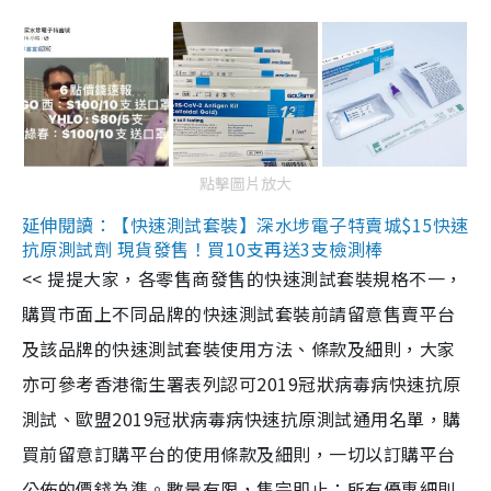
點擊圖片放大
延伸閱讀：【快速測試套裝】深水埗電子特賣城$15快速
抗原測試劑 現貨發售！買10支再送3支檢測棒
<< 提提大家，各零售商發售的快速測試套裝規格不一，
購買市面上不同品牌的快速測試套裝前請留意售賣平台
及該品牌的快速測試套裝使用方法、條款及細則，大家
亦可參考香港衞生署表列認可2019冠狀病毒病快速抗原
測試、歐盟2019冠狀病毒病快速抗原測試通用名單，購
買前留意訂購平台的使用條款及細則，一切以訂購平台
公佈的價錢為準。數量有限，售完即止；所有優惠細則