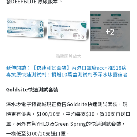
發DEEPBLUE 原廠版本。
+2
點擊圖片放大
延伸閱讀：【快速測試套裝】香港口罩廠acc+推$18病
毒抗原快速測試劑！捐贈10萬盒測試劑予深水埗露宿者
Goldsite快速測試套裝
深水埗電子特賣城現正發售Goldsite快速測試套裝，現
時更有優惠，$100/10支，平均每支$10，買10支再送口
罩。另外有售YHLO及Green Spring的快速測試套裝，
一樣低至$100/10支送口罩。