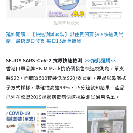
點擊圖片放大
延伸閱讀：【快速測試套裝】鄰住買開賣$9.9快速測試
劑！最快即日發貨 每日15萬盒補貨
SEJOY SARS-CoV-2 抗原快速檢測
>>按此選購<<
香港口罩品牌HK-M Mask抗疫價發售快速檢測劑，單支
裝$22，而購買500套裝低至$20/支買到。產品以鼻咽拭
子方式採樣，準確性高達99%，15分鐘就知結果。產品
已列在歐盟2019冠狀病毒病快速抗原測試通用名單。