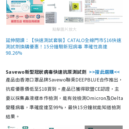
點擊圖片放大
延伸閱讀：【快速測試套裝】CATALO全線門市$16快速
測試劑換購優惠！15分鐘驗新冠病毒 準確性高達
98.26%
Savewo新型冠狀病毒快速抗原測試劑
>>按此選購<<
產品由香港口罩品牌Savewo聯乘DEEPBLUE合作推出，
抗疫優惠價低至$18買到。產品已獲得歐盟CE認證，主
要以採集鼻液樣本作檢測，能有效檢測Omicron及Delta
變種病毒，準確度達至99%，最快15分鐘就能知道檢測
結果。