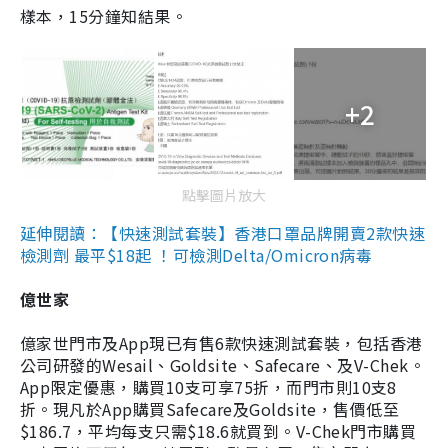
樣本，15分鐘知結果。
+2
點擊圖片放大
延伸閱讀：【快速測試套裝】香港口罩品牌開賣2款快速
檢測劑 最平$18起 ！可檢測Delta/Omicron病毒
億世家
億家世門市及App現已有售6款快速測試套裝，包括香港
公司研發的Wesail、Goldsite、Safecare、及V-Chek。
App限定優惠，購買10支可享75折，而門市則10支8
折。現凡於App購買Safecare及Goldsite，售價低至
$186.7，平均每支只需$18.6就買到。V-Chek門市購買