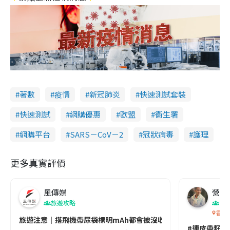
著數
疫情
新冠肺炎
快速測試套裝
快速測試
網購優惠
歐盟
衞生署
網購平台
SARS－CoV－2
冠狀病毒
護理
更多真實評價
風傳媒
營養教
旅遊攻略
生
香港
旅遊注意｜搭飛機帶尿袋標明mAh都會被沒收😱出發前切記檢查「1
#連皮帶籽都