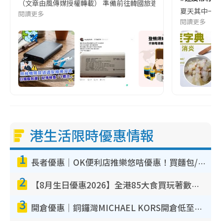
（文章由風傳媒授權轉載） 準備前往韓國旅遊的民眾，近期要特別留
夏天其中一種時
閱讀更多
閱讀更多
港生活限時優惠情報
1
長者優惠｜OK便利店推樂悠咭優惠！買麵包/牛奶/保健品拍卡即減
2
【8月生日優惠2026】全港85大食買玩著數攻略 自助餐/火鍋放題同行免費＋誠品/DONKI送現金券
3
開倉優惠｜銅鑼灣MICHAEL KORS開倉低至17折！直擊$500起買手袋/銀包/鞋款 必買經典Jet Set系列