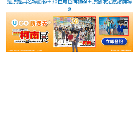
還原經典名場面📹＋30位角色同框📸＋原創限定感謝劇場
🍿