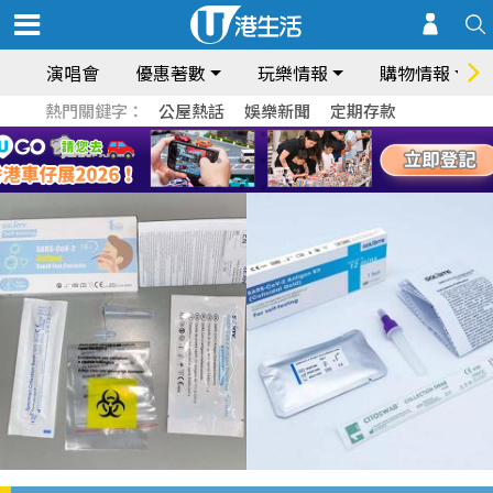
演唱會
優惠著數
玩樂情報
購物情報
熱門關鍵字：
公屋熱話
娛樂新聞
定期存款