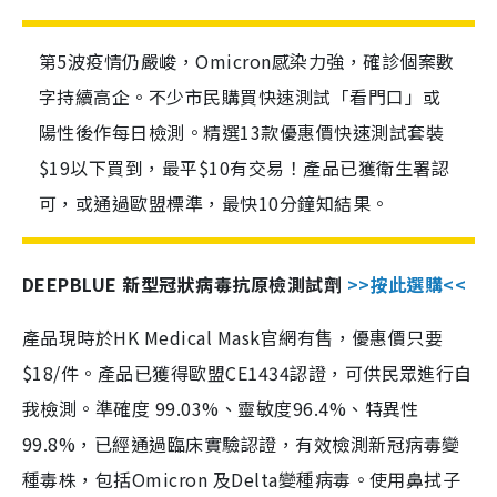
第5波疫情仍嚴峻，Omicron感染力強，確診個案數
字持續高企。不少市民購買快速測試「看門口」或
陽性後作每日檢測。精選13款優惠價快速測試套裝
$19以下買到，最平$10有交易！產品已獲衛生署認
可，或通過歐盟標準，最快10分鐘知結果。
DEEPBLUE 新型冠狀病毒抗原檢測試劑
>>按此選購<<
產品現時於HK Medical Mask官網有售，優惠價只要
$18/件。產品已獲得歐盟CE1434認證，可供民眾進行自
我檢測。準確度 99.03%、靈敏度96.4%、特異性
99.8%，已經通過臨床實驗認證，有效檢測新冠病毒變
種毒株，包括Omicron 及Delta變種病毒。使用鼻拭子