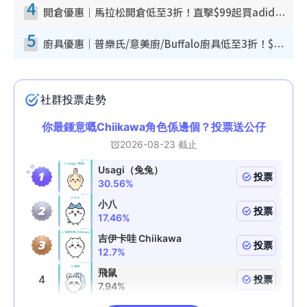
4
開倉優惠｜馬拉松開倉低至3折！直擊$99起買adidas／New Balance／Puma鞋款 STANLEY保溫杯劈價至$119起
5
廚具優惠｜普樂氏/意美廚/Buffalo廚具低至3折！$89起買煎鍋／炒鑊／個人鍋 同場小家電激減至$99起