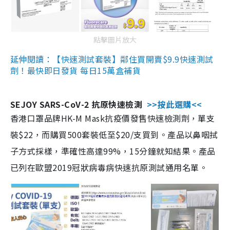
點擊圖片放大
延伸閱讀：【快速測試套裝】鄰住買開賣$9.9快速測試
劑！最快即日發貨 每日15萬盒補貨
SEJOY SARS-CoV-2 抗原快速檢測
>>按此選購<<
香港口罩品牌HK-M Mask抗疫價發售快速檢測劑，單支
裝$22，而購買500套裝低至$20/支買到。產品以鼻咽拭
子方式採樣，準確性高達99%，15分鐘就知結果。產品
已列在歐盟2019冠狀病毒病快速抗原測試通用名單。