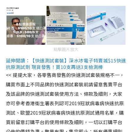
點擊圖片放大
延伸閱讀：【快速測試套裝】深水埗電子特賣城$15快速
抗原測試劑 現貨發售！買10支再送3支檢測棒
<< 提提大家，各零售商發售的快速測試套裝規格不一，
購買市面上不同品牌的快速測試套裝前請留意售賣平台
及該品牌的快速測試套裝使用方法、條款及細則，大家
亦可參考香港衞生署表列認可2019冠狀病毒病快速抗原
測試、歐盟2019冠狀病毒病快速抗原測試通用名單，購
買前留意訂購平台的使用條款及細則，一切以訂購平台
公佈的價錢為準。數量有限，售完即止；所有優惠細則