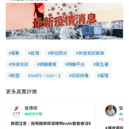
著數
疫情
新冠肺炎
快速測試套裝
快速測試
網購優惠
網購平台
衞生署
歐盟
SARS－CoV－2
冠狀病毒
護理
更多真實評價
風傳媒
營養教
旅遊攻略
生
香港
旅遊注意｜搭飛機帶尿袋標明mAh都會被沒收😱出發前切記檢查「1
#連皮帶籽都