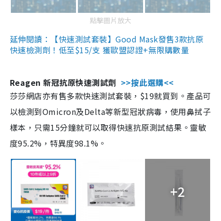
點擊圖片放大
延伸閱讀：【快速測試套裝】Good Mask發售3款抗原
快速檢測劑！低至$15/支 獲歐盟認證+無限購數量
Reagen 新冠抗原快速測試劑
>>按此選購<<
莎莎網店亦有售多款快速測試套裝，$19就買到。產品可
以檢測到Omicron及Delta等新型冠狀病毒，使用鼻拭子
樣本，只需15分鐘就可以取得快速抗原測試結果。靈敏
度95.2%，特異度98.1%。
+2