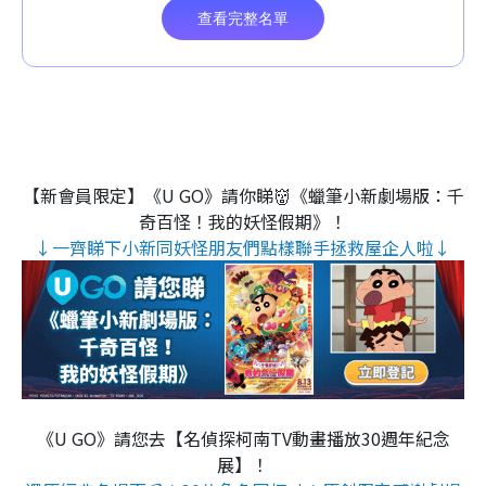
【新會員限定】《U GO》請你睇👹《蠟筆小新劇場版：千
奇百怪！我的妖怪假期》！
↓一齊睇下小新同妖怪朋友們點樣聯手拯救屋企人啦↓
《U GO》請您去【名偵探柯南TV動畫播放30週年紀念
展】！