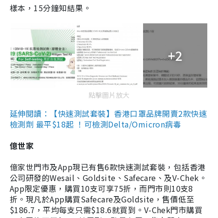
樣本，15分鐘知結果。
+2
點擊圖片放大
延伸閱讀：【快速測試套裝】香港口罩品牌開賣2款快速
檢測劑 最平$18起 ！可檢測Delta/Omicron病毒
億世家
億家世門市及App現已有售6款快速測試套裝，包括香港
公司研發的Wesail、Goldsite、Safecare、及V-Chek。
App限定優惠，購買10支可享75折，而門市則10支8
折。現凡於App購買Safecare及Goldsite，售價低至
$186.7，平均每支只需$18.6就買到。V-Chek門市購買