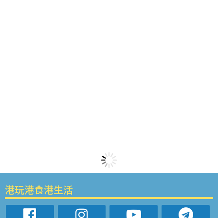
港玩港食港生活