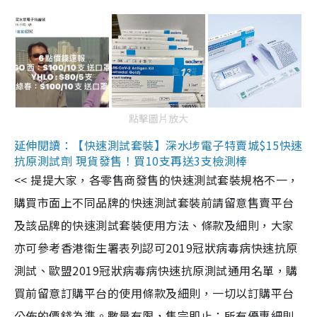
點擊圖片放大
延伸閱讀：【快速測試套裝】深水埗電子特賣城$15快速
抗原測試劑 現貨發售！買10支再送3支檢測棒
<< 提提大家，各零售商發售的快速測試套裝規格不一，
購買市面上不同品牌的快速測試套裝前請留意售賣平台
及該品牌的快速測試套裝使用方法、條款及細則，大家
亦可參考香港衞生署表列認可2019冠狀病毒病快速抗原
測試、歐盟2019冠狀病毒病快速抗原測試通用名單，購
買前留意訂購平台的使用條款及細則，一切以訂購平台
公佈的價錢為準。數量有限，售完即止；所有優惠細則