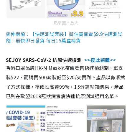
點擊圖片放大
延伸閱讀：【快速測試套裝】鄰住買開賣$9.9快速測試
劑！最快即日發貨 每日15萬盒補貨
SEJOY SARS-CoV-2 抗原快速檢測
>>按此選購<<
香港口罩品牌HK-M Mask抗疫價發售快速檢測劑，單支
裝$22，而購買500套裝低至$20/支買到。產品以鼻咽拭
子方式採樣，準確性高達99%，15分鐘就知結果。產品
已列在歐盟2019冠狀病毒病快速抗原測試通用名單。