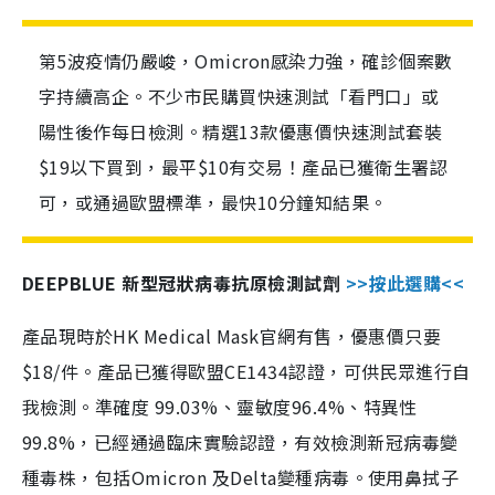
第5波疫情仍嚴峻，Omicron感染力強，確診個案數
字持續高企。不少市民購買快速測試「看門口」或
陽性後作每日檢測。精選13款優惠價快速測試套裝
$19以下買到，最平$10有交易！產品已獲衛生署認
可，或通過歐盟標準，最快10分鐘知結果。
DEEPBLUE 新型冠狀病毒抗原檢測試劑
>>按此選購<<
產品現時於HK Medical Mask官網有售，優惠價只要
$18/件。產品已獲得歐盟CE1434認證，可供民眾進行自
我檢測。準確度 99.03%、靈敏度96.4%、特異性
99.8%，已經通過臨床實驗認證，有效檢測新冠病毒變
種毒株，包括Omicron 及Delta變種病毒。使用鼻拭子