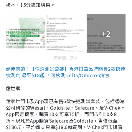
樣本，15分鐘知結果。
+2
點擊圖片放大
延伸閱讀：【快速測試套裝】香港口罩品牌開賣2款快速
檢測劑 最平$18起 ！可檢測Delta/Omicron病毒
億世家
億家世門市及App現已有售6款快速測試套裝，包括香港
公司研發的Wesail、Goldsite、Safecare、及V-Chek。
App限定優惠，購買10支可享75折，而門市則10支8
折。現凡於App購買Safecare及Goldsite，售價低至
$186.7，平均每支只需$18.6就買到。V-Chek門市購買