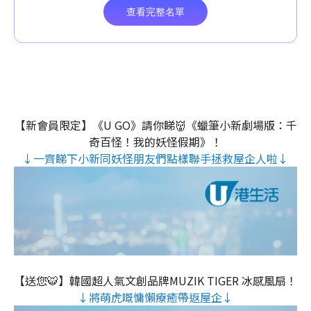
【新會員限定】《U GO》請你睇👹《蠟筆小新劇場版：千
奇百怪！我的妖怪假期》！
↓一齊睇下小新同妖怪朋友們點樣聯手拯救屋企人啦↓
【送您🐯】韓國超人氣文創品牌MUZIK TIGER 冰感風扇！
↓將萌虎嘅慵懶療癒帶返屋企↓