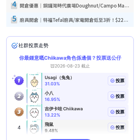
4
開倉優惠｜銅鑼灣時代廣場Doughnut/Campo Marzio開倉低至1折！背囊、書包、手袋劈價$200起
5
廚具開倉｜特福Tefal廚具/家電開倉低至3折！$220起買平底鍋/炒鑊/湯煲！電飯煲/吸塵機/燙斗$418起