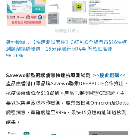
點擊圖片放大
延伸閱讀：【快速測試套裝】CATALO全線門市$16快速
測試劑換購優惠！15分鐘驗新冠病毒 準確性高達
98.26%
Savewo新型冠狀病毒快速抗原測試劑
>>按此選購<<
產品由香港口罩品牌Savewo聯乘DEEPBLUE合作推出，
抗疫優惠價低至$18買到。產品已獲得歐盟CE認證，主
要以採集鼻液樣本作檢測，能有效檢測Omicron及Delta
變種病毒，準確度達至99%，最快15分鐘就能知道檢測
結果。