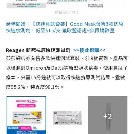
點擊圖片放大
延伸閱讀：【快速測試套裝】Good Mask發售3款抗原
快速檢測劑！低至$15/支 獲歐盟認證+無限購數量
Reagen 新冠抗原快速測試劑
>>按此選購<<
莎莎網店亦有售多款快速測試套裝，$19就買到。產品可
以檢測到Omicron及Delta等新型冠狀病毒，使用鼻拭子
樣本，只需15分鐘就可以取得快速抗原測試結果。靈敏
度95.2%，特異度98.1%。
+2