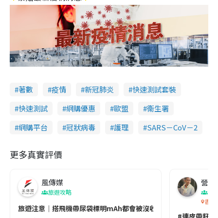
著數
疫情
新冠肺炎
快速測試套裝
快速測試
網購優惠
歐盟
衞生署
網購平台
冠狀病毒
護理
SARS－CoV－2
更多真實評價
風傳媒
營養教
旅遊攻略
生
香港
旅遊注意｜搭飛機帶尿袋標明mAh都會被沒收😱出發前切記檢查「1
#連皮帶籽都