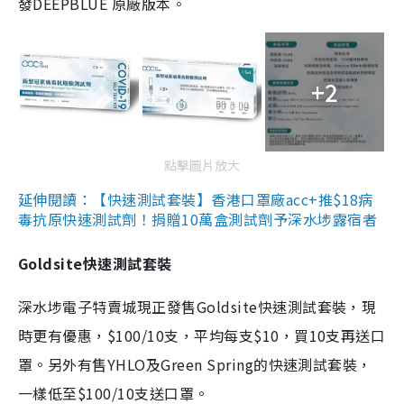
發DEEPBLUE 原廠版本。
+2
點擊圖片放大
延伸閱讀：【快速測試套裝】香港口罩廠acc+推$18病
毒抗原快速測試劑！捐贈10萬盒測試劑予深水埗露宿者
Goldsite快速測試套裝
深水埗電子特賣城現正發售Goldsite快速測試套裝，現
時更有優惠，$100/10支，平均每支$10，買10支再送口
罩。另外有售YHLO及Green Spring的快速測試套裝，
一樣低至$100/10支送口罩。