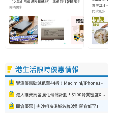
（文章由風傳媒授權轉載） 準備前往韓國旅遊的民眾，近期要特別留
夏天其中一種時
閱讀更多
閱讀更多
港生活限時優惠情報
1
豐澤優惠勁減低至44折！Mac mini/iPhone17Pro大減價！廚房家電$220起
2
港大推賽馬會強化骨骼計劃！$100骨質密度X光檢查 完成免費運動訓練送超市禮券！附參加資格
3
開倉優惠 | 尖沙咀海港城名牌波鞋開倉低至1折！On鞋$899起／Joy&Peace鞋履$98起