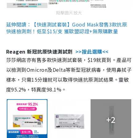
點擊圖片放大
延伸閱讀：【快速測試套裝】Good Mask發售3款抗原
快速檢測劑！低至$15/支 獲歐盟認證+無限購數量
Reagen 新冠抗原快速測試劑
>>按此選購<<
莎莎網店亦有售多款快速測試套裝，$19就買到。產品可
以檢測到Omicron及Delta等新型冠狀病毒，使用鼻拭子
樣本，只需15分鐘就可以取得快速抗原測試結果。靈敏
度95.2%，特異度98.1%。
+2