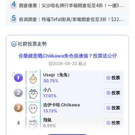
4
開倉優惠｜尖沙咀名牌行李箱開倉低至4折！一連5日 American Tourister/ace./Hallmark $200起！
5
廚具開倉｜特福Tefal廚具/家電開倉低至3折！$220起買平底鍋/炒鑊/湯煲！電飯煲/吸塵機/燙斗$418起