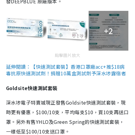
發DEEPBLUE 原廠版本。
+2
點擊圖片放大
延伸閱讀：【快速測試套裝】香港口罩廠acc+推$18病
毒抗原快速測試劑！捐贈10萬盒測試劑予深水埗露宿者
Goldsite快速測試套裝
深水埗電子特賣城現正發售Goldsite快速測試套裝，現
時更有優惠，$100/10支，平均每支$10，買10支再送口
罩。另外有售YHLO及Green Spring的快速測試套裝，
一樣低至$100/10支送口罩。