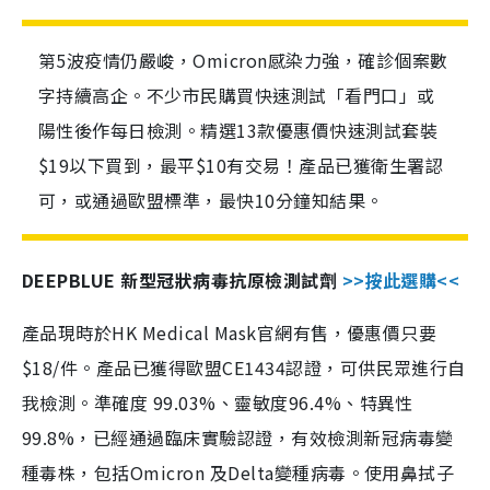
第5波疫情仍嚴峻，Omicron感染力強，確診個案數
字持續高企。不少市民購買快速測試「看門口」或
陽性後作每日檢測。精選13款優惠價快速測試套裝
$19以下買到，最平$10有交易！產品已獲衛生署認
可，或通過歐盟標準，最快10分鐘知結果。
DEEPBLUE 新型冠狀病毒抗原檢測試劑
>>按此選購<<
產品現時於HK Medical Mask官網有售，優惠價只要
$18/件。產品已獲得歐盟CE1434認證，可供民眾進行自
我檢測。準確度 99.03%、靈敏度96.4%、特異性
99.8%，已經通過臨床實驗認證，有效檢測新冠病毒變
種毒株，包括Omicron 及Delta變種病毒。使用鼻拭子