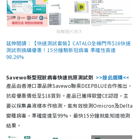
點擊圖片放大
延伸閱讀：【快速測試套裝】CATALO全線門市$16快速
測試劑換購優惠！15分鐘驗新冠病毒 準確性高達
98.26%
Savewo新型冠狀病毒快速抗原測試劑
>>按此選購<<
產品由香港口罩品牌Savewo聯乘DEEPBLUE合作推出，
抗疫優惠價低至$18買到。產品已獲得歐盟CE認證，主
要以採集鼻液樣本作檢測，能有效檢測Omicron及Delta
變種病毒，準確度達至99%，最快15分鐘就能知道檢測
結果。