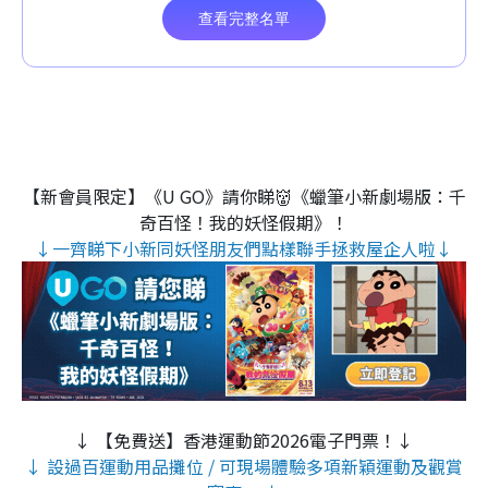
【新會員限定】《U GO》請你睇👹《蠟筆小新劇場版：千
奇百怪！我的妖怪假期》！
↓一齊睇下小新同妖怪朋友們點樣聯手拯救屋企人啦↓
↓ 【免費送】香港運動節2026電子門票！↓
↓ 設過百運動用品攤位 / 可現場體驗多項新穎運動及觀賞