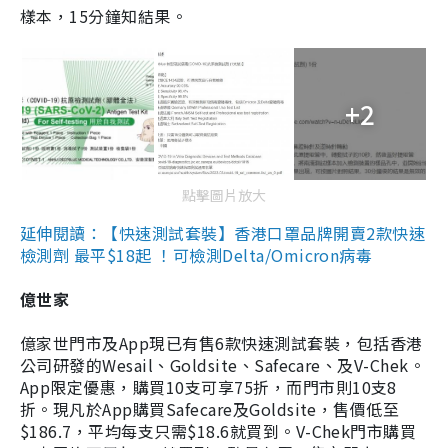
樣本，15分鐘知結果。
+2
點擊圖片放大
延伸閱讀：【快速測試套裝】香港口罩品牌開賣2款快速
檢測劑 最平$18起 ！可檢測Delta/Omicron病毒
億世家
億家世門市及App現已有售6款快速測試套裝，包括香港
公司研發的Wesail、Goldsite、Safecare、及V-Chek。
App限定優惠，購買10支可享75折，而門市則10支8
折。現凡於App購買Safecare及Goldsite，售價低至
$186.7，平均每支只需$18.6就買到。V-Chek門市購買