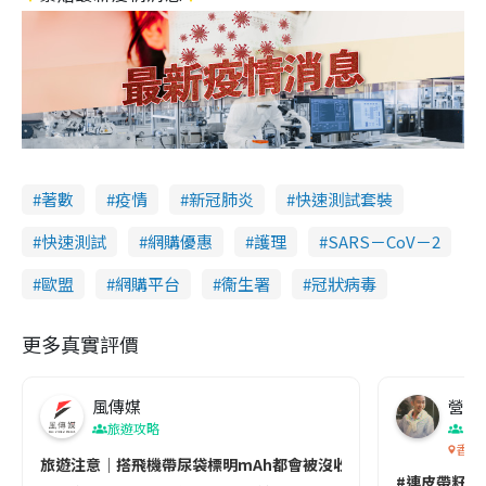
著數
疫情
新冠肺炎
快速測試套裝
快速測試
網購優惠
護理
SARS－CoV－2
歐盟
網購平台
衞生署
冠狀病毒
更多真實評價
風傳媒
營養教
旅遊攻略
生
香港
旅遊注意｜搭飛機帶尿袋標明mAh都會被沒收😱出發前切記檢查「1
#連皮帶籽都