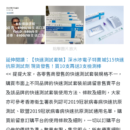
點擊圖片放大
延伸閱讀：【快速測試套裝】深水埗電子特賣城$15快速
抗原測試劑 現貨發售！買10支再送3支檢測棒
<< 提提大家，各零售商發售的快速測試套裝規格不一，
購買市面上不同品牌的快速測試套裝前請留意售賣平台
及該品牌的快速測試套裝使用方法、條款及細則，大家
亦可參考香港衞生署表列認可2019冠狀病毒病快速抗原
測試、歐盟2019冠狀病毒病快速抗原測試通用名單，購
買前留意訂購平台的使用條款及細則，一切以訂購平台
公佈的價錢為準。數量有限，售完即止；所有優惠細則