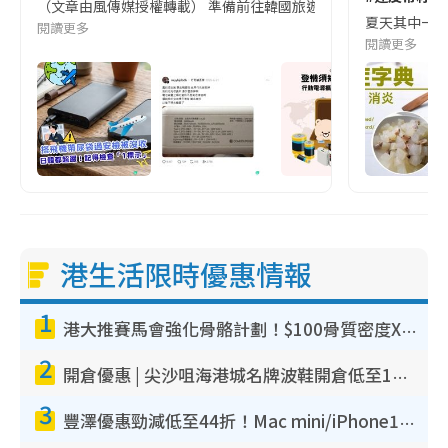
（文章由風傳媒授權轉載） 準備前往韓國旅遊的民眾，近期要特別留
夏天其中一種時
閱讀更多
閱讀更多
港生活限時優惠情報
1
港大推賽馬會強化骨骼計劃！$100骨質密度X光檢查 完成免費運動訓練送超市禮券！附參加資格
2
開倉優惠 | 尖沙咀海港城名牌波鞋開倉低至1折！On鞋$899起／Joy&Peace鞋履$98起
3
豐澤優惠勁減低至44折！Mac mini/iPhone17Pro大減價！廚房家電$220起