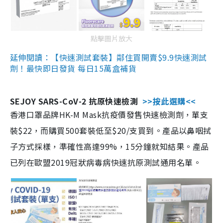
點擊圖片放大
延伸閱讀：【快速測試套裝】鄰住買開賣$9.9快速測試
劑！最快即日發貨 每日15萬盒補貨
SEJOY SARS-CoV-2 抗原快速檢測
>>按此選購<<
香港口罩品牌HK-M Mask抗疫價發售快速檢測劑，單支
裝$22，而購買500套裝低至$20/支買到。產品以鼻咽拭
子方式採樣，準確性高達99%，15分鐘就知結果。產品
已列在歐盟2019冠狀病毒病快速抗原測試通用名單。