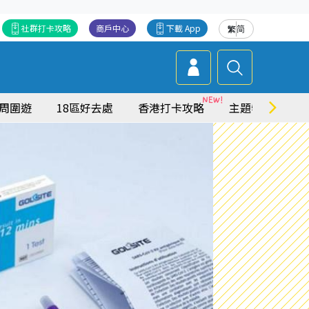
社群打卡攻略
商戶中心
下載 App
繁
简
周圍遊
18區好去處
香港打卡攻略
主題特集