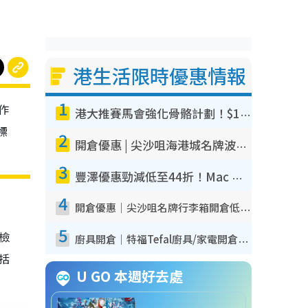
港生活限時優惠情報
1
作
港大推賽馬會強化骨骼計劃！$100骨質密度X光檢查 完成免費運動訓練送超市禮券！附參加資格
標
2
開倉優惠 | 尖沙咀海港城名牌波鞋開倉低至1折！On鞋$899起／Joy&Peace鞋履$98起
3
豐澤優惠勁減低至44折！Mac mini/iPhone17Pro大減價！廚房家電$220起
4
開倉優惠｜尖沙咀名牌行李箱開倉低至4折！一連5日 American Tourister/ace./Hallmark $200起！
5
我檢
廚具開倉｜特福Tefal廚具/家電開倉低至3折！$220起買平底鍋/炒鑊/湯煲！電飯煲/吸塵機/燙斗$418起
包括
U GO 本週好去處