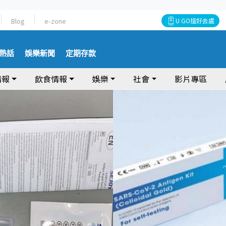
Blog
e-zone
U GO搵好去處
熱話
娛樂新聞
定期存款
情報
飲食情報
娛樂
社會
影片專區