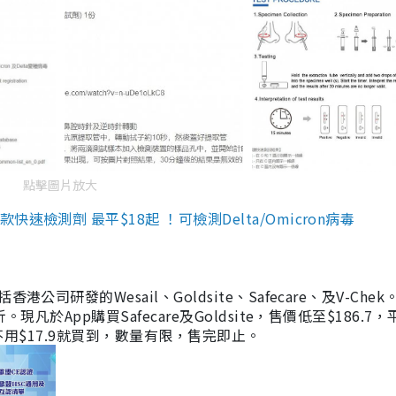
點擊圖片放大
檢測劑 最平$18起 ！可檢測Delta/Omicron病毒
研發的Wesail、Goldsite、Safecare、及V-Chek。
凡於App購買Safecare及Goldsite，售價低至$186.7
均不用$17.9就買到，數量有限，售完即止。