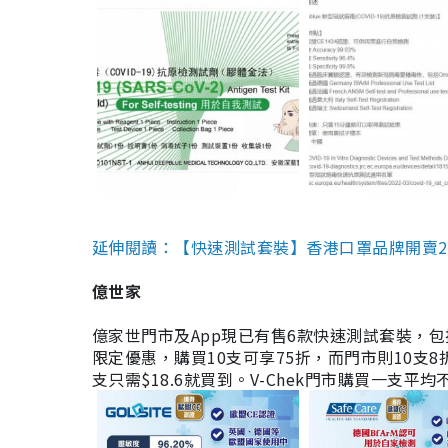
延伸閱讀：【快速測試套裝】香港口罩品牌開賣2款快速
億世家
億家世門市及App現已有售6款快速測試套裝，包括香港公司
限定優惠，購買10支可享75折，而門市則10支8折。現
支只需$18.6就買到。V-Chek門市購買一支平