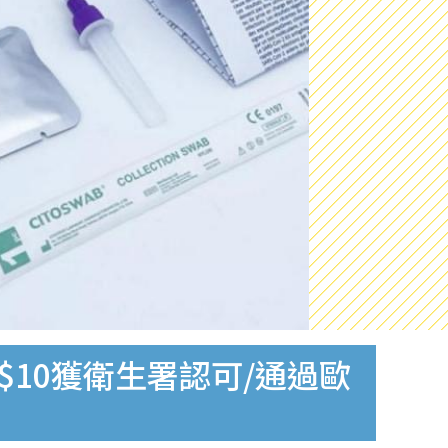
$10獲衛生署認可/通過歐