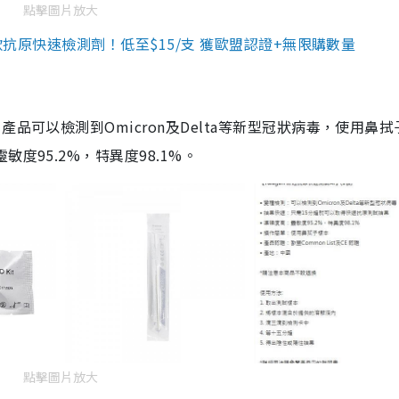
點擊圖片放大
3款抗原快速檢測劑！低至$15/支 獲歐盟認證+無限購數量
品可以檢測到Omicron及Delta等新型冠狀病毒，使用鼻拭
度95.2%，特異度98.1%。
點擊圖片放大