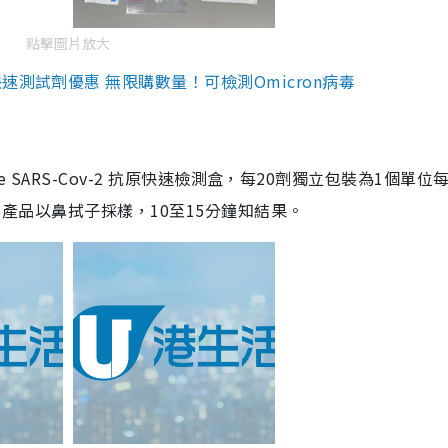
點擊圖片放大
測試劑優惠 無限購數量！可檢測Omicron病毒
are SARS-Cov-2 抗原快速檢測盒，每20劑獨立包裝為1個單位
5。產品以鼻拭子採樣，10至15分鐘知結果。