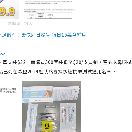
點擊圖片放大
速測試劑！最快即日發貨 每日15萬盒補貨
<<
，單支裝$22，而購買500套裝低至$20/支買到。產品以鼻咽
品已列在歐盟2019冠狀病毒病快速抗原測試通用名單。