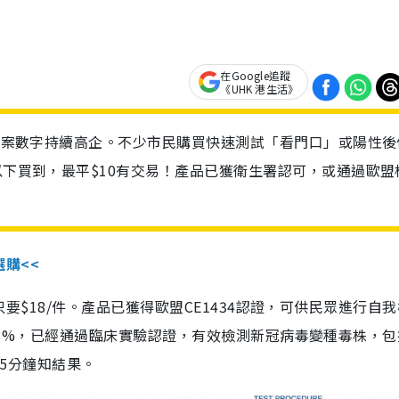
在Google追蹤
《UHK 港生活》
診個案數字持續高企。不少市民購買快速測試「看門口」或陽性後
以下買到，最平$10有交易！產品已獲衛生署認可，或通過歐盟
選購<<
惠價只要$18/件。產品已獲得歐盟CE1434認證，可供民眾進行自
性99.8%，已經通過臨床實驗認證，有效檢測新冠病毒變種毒株，
，15分鐘知結果。