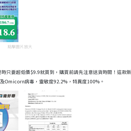
點擊圖片放大
劑，現時只要超低價$9.9就買到，購買前請先注意送貨時間！這款
Omicorn病毒，靈敏度92.2%，特異度100%。