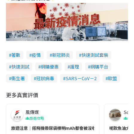
著數
疫情
新冠肺炎
快速測試套裝
快速測試
網購優惠
護理
網購平台
衞生署
冠狀病毒
SARS－CoV－2
歐盟
更多真實評價
風傳媒
Soul
旅遊攻略
生
旅遊注意｜搭飛機帶尿袋標明mAh都會被沒收😱出發前切記檢查「1
呢款魚油大家