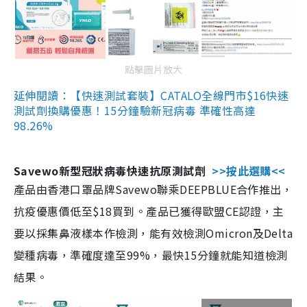
點擊圖片放大
延伸閱讀：【快速測試套裝】CATALO全線門市$16快速
測試劑換購優惠！15分鐘驗新冠病毒 準確性高達
98.26%
Savewo新型冠狀病毒快速抗原測試劑
>>按此選購<<
產品由香港口罩品牌Savewo聯乘DEEPBLUE合作推出，
抗疫優惠價低至$18買到。產品已獲得歐盟CE認證，主
要以採集鼻液樣本作檢測，能有效檢測Omicron及Delta
變種病毒，準確度達至99%，最快15分鐘就能知道檢測
結果。