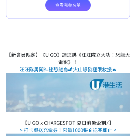
【新會員限定】《U GO》請您睇《汪汪隊立大功：恐龍大
電影》！
汪汪隊勇闖神秘恐龍島🦖火山爆發極限救援🔥
【U GO x CHARGESPOT 夏日消暑企劃⚡】
> 打卡即送充電券！限量1000張🔋送完即止 <