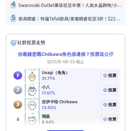
4
Swarovski Outlet專區低至半價！人氣水晶飾物/小擺設$138起！迪士尼款/水晶高跟鞋都有平
5
廚具開倉｜特福Tefal廚具/家電開倉低至3折！$220起買平底鍋/炒鑊/湯煲！電飯煲/吸塵機/燙斗$418起