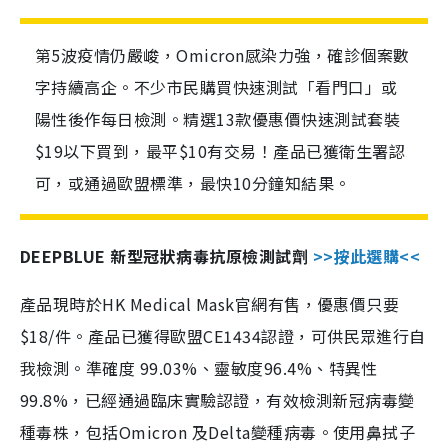
第5波疫情仍嚴峻，Omicron感染力強，確診個案數
字持續高企。不少市民購買快速測試「看門口」或
陽性後作每日檢測。精選13款優惠價快速測試套裝
$19以下買到，最平$10有交易！產品已獲衛生署認
可，或通過歐盟標準，最快10分鐘知結果。
DEEPBLUE 新型冠狀病毒抗原檢測試劑
>>按此選購<<
產品現時於HK Medical Mask官網有售，優惠價只要
$18/件。產品已獲得歐盟CE1434認證，可供民眾進行自
我檢測。準確度 99.03%、靈敏度96.4%、特異性
99.8%，已經通過臨床實驗認證，有效檢測新冠病毒變
種毒株，包括Omicron 及Delta變種病毒。使用鼻拭子