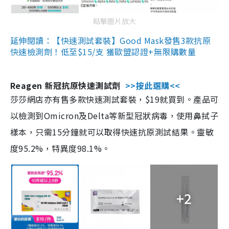
點擊圖片放大
延伸閱讀：【快速測試套裝】Good Mask發售3款抗原
快速檢測劑！低至$15/支 獲歐盟認證+無限購數量
Reagen 新冠抗原快速測試劑
>>按此選購<<
莎莎網店亦有售多款快速測試套裝，$19就買到。產品可
以檢測到Omicron及Delta等新型冠狀病毒，使用鼻拭子
樣本，只需15分鐘就可以取得快速抗原測試結果。靈敏
度95.2%，特異度98.1%。
+2