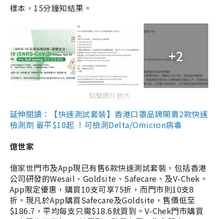
樣本，15分鐘知結果。
+2
點擊圖片放大
延伸閱讀：【快速測試套裝】香港口罩品牌開賣2款快速
檢測劑 最平$18起 ！可檢測Delta/Omicron病毒
億世家
億家世門市及App現已有售6款快速測試套裝，包括香港
公司研發的Wesail、Goldsite、Safecare、及V-Chek。
App限定優惠，購買10支可享75折，而門市則10支8
折。現凡於App購買Safecare及Goldsite，售價低至
$186.7，平均每支只需$18.6就買到。V-Chek門市購買