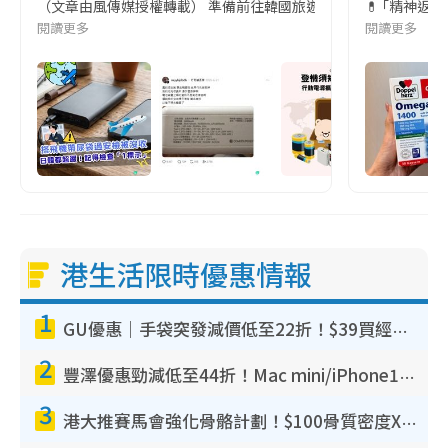
（文章由風傳媒授權轉載） 準備前往韓國旅遊的民眾，近期要特別留
💊 ｢精神返
閱讀更多
閱讀更多
港生活限時優惠情報
1
GU優惠｜手袋突發減價低至22折！$39買經典波士頓包/餃子袋！飾物同步減價$29起！
2
豐澤優惠勁減低至44折！Mac mini/iPhone17Pro大減價！廚房家電$220起
3
港大推賽馬會強化骨骼計劃！$100骨質密度X光檢查 完成免費運動訓練送超市禮券！附參加資格