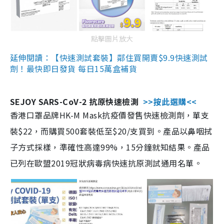
點擊圖片放大
延伸閱讀：【快速測試套裝】鄰住買開賣$9.9快速測試
劑！最快即日發貨 每日15萬盒補貨
SEJOY SARS-CoV-2 抗原快速檢測
>>按此選購<<
香港口罩品牌HK-M Mask抗疫價發售快速檢測劑，單支
裝$22，而購買500套裝低至$20/支買到。產品以鼻咽拭
子方式採樣，準確性高達99%，15分鐘就知結果。產品
已列在歐盟2019冠狀病毒病快速抗原測試通用名單。