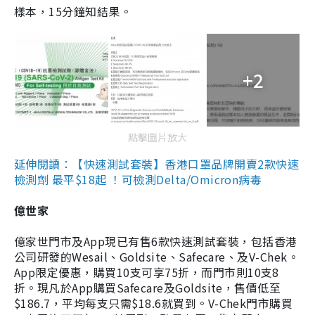
樣本，15分鐘知結果。
+2
點擊圖片放大
延伸閱讀：【快速測試套裝】香港口罩品牌開賣2款快速
檢測劑 最平$18起 ！可檢測Delta/Omicron病毒
億世家
億家世門市及App現已有售6款快速測試套裝，包括香港
公司研發的Wesail、Goldsite、Safecare、及V-Chek。
App限定優惠，購買10支可享75折，而門市則10支8
折。現凡於App購買Safecare及Goldsite，售價低至
$186.7，平均每支只需$18.6就買到。V-Chek門市購買