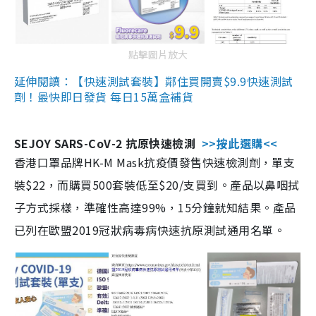
點擊圖片放大
延伸閱讀：【快速測試套裝】鄰住買開賣$9.9快速測試
劑！最快即日發貨 每日15萬盒補貨
SEJOY SARS-CoV-2 抗原快速檢測
>>按此選購<<
香港口罩品牌HK-M Mask抗疫價發售快速檢測劑，單支
裝$22，而購買500套裝低至$20/支買到。產品以鼻咽拭
子方式採樣，準確性高達99%，15分鐘就知結果。產品
已列在歐盟2019冠狀病毒病快速抗原測試通用名單。