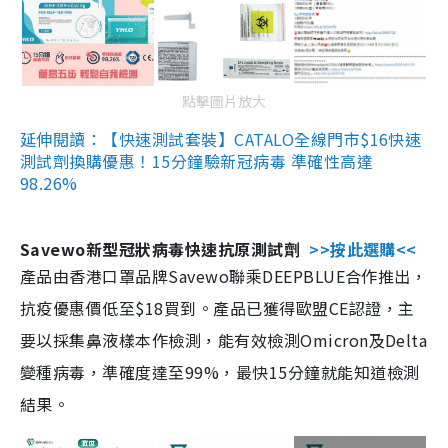
點擊圖片放大
延伸閱讀：【快速測試套裝】CATALO全線門市$16快速
測試劑換購優惠！15分鐘驗新冠病毒 準確性高達
98.26%
Savewo新型冠狀病毒快速抗原測試劑
>>按此選購<<
產品由香港口罩品牌Savewo聯乘DEEPBLUE合作推出，
抗疫優惠價低至$18買到。產品已獲得歐盟CE認證，主
要以採集鼻液樣本作檢測，能有效檢測Omicron及Delta
變種病毒，準確度達至99%，最快15分鐘就能知道檢測
結果。