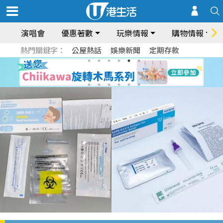
演唱會
優惠著數
玩樂情報
購物情報
熱門關鍵字：
公屋熱話
娛樂新聞
定期存款