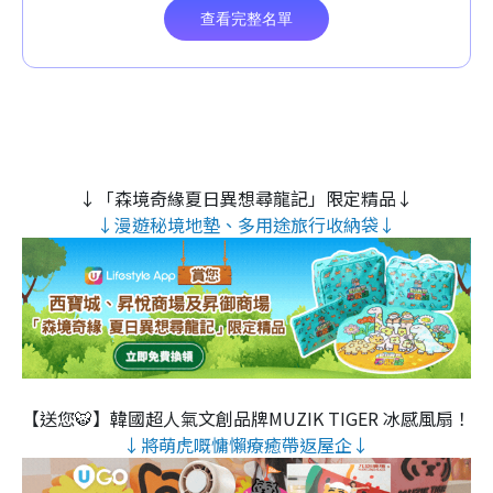
↓「森境奇緣夏日異想尋龍記」限定精品↓
↓漫遊秘境地墊、多用途旅行收納袋↓
【送您🐯】韓國超人氣文創品牌MUZIK TIGER 冰感風扇！
↓將萌虎嘅慵懶療癒帶返屋企↓