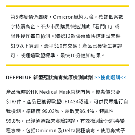
第5波疫情仍嚴峻，Omicron感染力強，確診個案數
字持續高企。不少市民購買快速測試「看門口」或
陽性後作每日檢測。精選13款優惠價快速測試套裝
$19以下買到，最平$10有交易！產品已獲衛生署認
可，或通過歐盟標準，最快10分鐘知結果。
DEEPBLUE 新型冠狀病毒抗原檢測試劑
>>按此選購<<
產品現時於HK Medical Mask官網有售，優惠價只要
$18/件。產品已獲得歐盟CE1434認證，可供民眾進行自
我檢測。準確度 99.03%、靈敏度96.4%、特異性
99.8%，已經通過臨床實驗認證，有效檢測新冠病毒變
種毒株，包括Omicron 及Delta變種病毒。使用鼻拭子