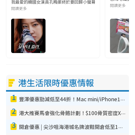
我最愛的韓國女演員孔曉振終於要回歸小螢幕啦!這次的劇本改編自同名
閱讀更多
閱讀更多
港生活限時優惠情報
1
豐澤優惠勁減低至44折！Mac mini/iPhone17Pro大減價！廚房家電$220起
2
港大推賽馬會強化骨骼計劃！$100骨質密度X光檢查 完成免費運動訓練送超市禮券！附參加資格
3
開倉優惠 | 尖沙咀海港城名牌波鞋開倉低至1折！On鞋$899起／Joy&Peace鞋履$98起