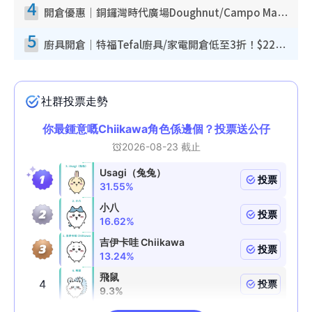
4
開倉優惠｜銅鑼灣時代廣場Doughnut/Campo Marzio開倉低至1折！背囊、書包、手袋劈價$200起
5
廚具開倉｜特福Tefal廚具/家電開倉低至3折！$220起買平底鍋/炒鑊/湯煲！電飯煲/吸塵機/燙斗$418起