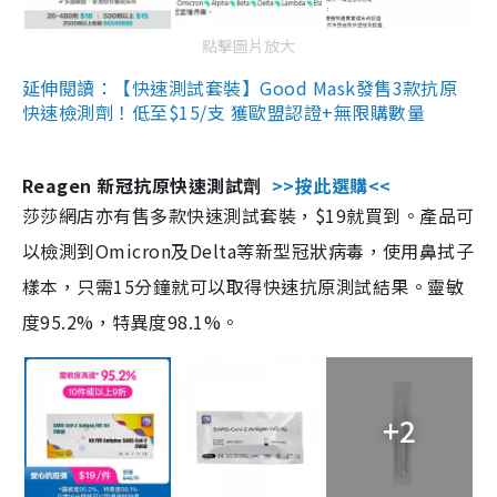
點擊圖片放大
延伸閱讀：【快速測試套裝】Good Mask發售3款抗原
快速檢測劑！低至$15/支 獲歐盟認證+無限購數量
Reagen 新冠抗原快速測試劑
>>按此選購<<
莎莎網店亦有售多款快速測試套裝，$19就買到。產品可
以檢測到Omicron及Delta等新型冠狀病毒，使用鼻拭子
樣本，只需15分鐘就可以取得快速抗原測試結果。靈敏
度95.2%，特異度98.1%。
+2